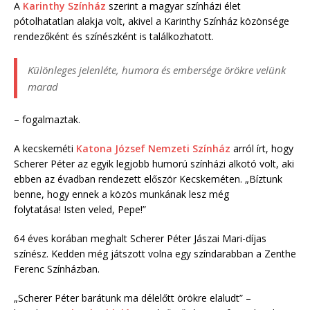
A
Karinthy Színház
szerint a magyar színházi élet
pótolhatatlan alakja volt, akivel a Karinthy Színház közönsége
rendezőként és színészként is találkozhatott.
Különleges jelenléte, humora és embersége örökre velünk
marad
– fogalmaztak.
A kecskeméti
Katona József Nemzeti Színház
arról írt, hogy
Scherer Péter az egyik legjobb humorú színházi alkotó volt, aki
ebben az évadban rendezett először Kecskeméten. „Bíztunk
benne, hogy ennek a közös munkának lesz még
folytatása! Isten veled, Pepe!”
64 éves korában meghalt Scherer Péter Jászai Mari-díjas
színész. Kedden még játszott volna egy színdarabban a Zenthe
Ferenc Színházban.
„Scherer Péter barátunk ma délelőtt örökre elaludt” –