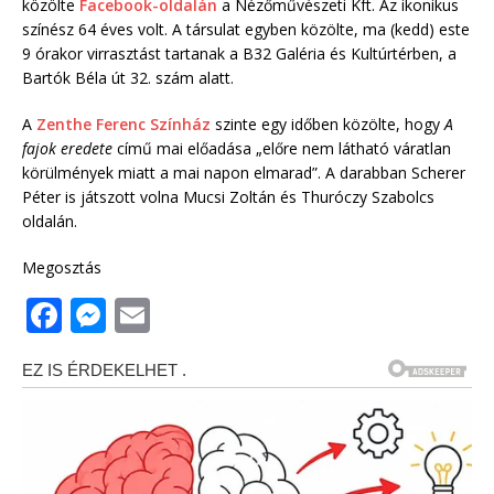
közölte
Facebook-oldalán
a Nézőművészeti Kft. Az ikonikus
színész 64 éves volt. A társulat egyben közölte, ma (kedd) este
9 órakor virrasztást tartanak a B32 Galéria és Kultúrtérben, a
Bartók Béla út 32. szám alatt.
A
Zenthe Ferenc Színház
szinte egy időben közölte, hogy
A
fajok eredete
című mai előadása „előre nem látható váratlan
körülmények miatt a mai napon elmarad”. A darabban Scherer
Péter is játszott volna Mucsi Zoltán és Thuróczy Szabolcs
oldalán.
Megosztás
F
M
E
a
e
m
c
ss
ai
e
e
l
b
n
o
g