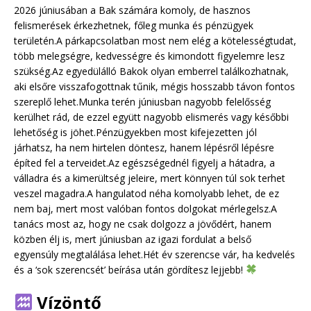
2026 júniusában a Bak számára komoly, de hasznos
felismerések érkezhetnek, főleg munka és pénzügyek
területén.A párkapcsolatban most nem elég a kötelességtudat,
több melegségre, kedvességre és kimondott figyelemre lesz
szükség.Az egyedülálló Bakok olyan emberrel találkozhatnak,
aki elsőre visszafogottnak tűnik, mégis hosszabb távon fontos
szereplő lehet.Munka terén júniusban nagyobb felelősség
kerülhet rád, de ezzel együtt nagyobb elismerés vagy későbbi
lehetőség is jöhet.Pénzügyekben most kifejezetten jól
járhatsz, ha nem hirtelen döntesz, hanem lépésről lépésre
építed fel a terveidet.Az egészségednél figyelj a hátadra, a
válladra és a kimerültség jeleire, mert könnyen túl sok terhet
veszel magadra.A hangulatod néha komolyabb lehet, de ez
nem baj, mert most valóban fontos dolgokat mérlegelsz.A
tanács most az, hogy ne csak dolgozz a jövődért, hanem
közben élj is, mert júniusban az igazi fordulat a belső
egyensúly megtalálása lehet.Hét év szerencse vár, ha kedvelés
és a ‘sok szerencsét’ beírása után gördítesz lejjebb!
Vízöntő