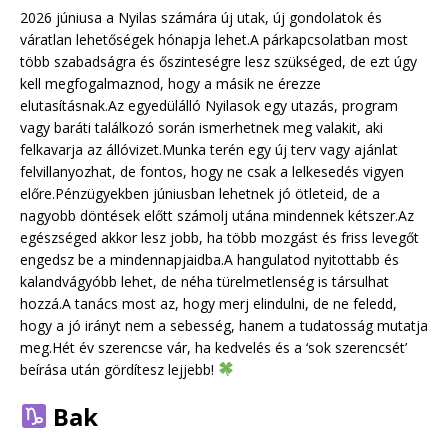
2026 júniusa a Nyilas számára új utak, új gondolatok és
váratlan lehetőségek hónapja lehet.A párkapcsolatban most
több szabadságra és őszinteségre lesz szükséged, de ezt úgy
kell megfogalmaznod, hogy a másik ne érezze
elutasításnak.Az egyedülálló Nyilasok egy utazás, program
vagy baráti találkozó során ismerhetnek meg valakit, aki
felkavarja az állóvizet.Munka terén egy új terv vagy ajánlat
felvillanyozhat, de fontos, hogy ne csak a lelkesedés vigyen
előre.Pénzügyekben júniusban lehetnek jó ötleteid, de a
nagyobb döntések előtt számolj utána mindennek kétszer.Az
egészséged akkor lesz jobb, ha több mozgást és friss levegőt
engedsz be a mindennapjaidba.A hangulatod nyitottabb és
kalandvágyóbb lehet, de néha türelmetlenség is társulhat
hozzá.A tanács most az, hogy merj elindulni, de ne feledd,
hogy a jó irányt nem a sebesség, hanem a tudatosság mutatja
meg.Hét év szerencse vár, ha kedvelés és a ‘sok szerencsét’
beírása után gördítesz lejjebb!
Bak