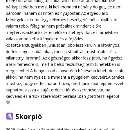
főleg ott, ahol eddig túl sokat alkalmazkodott másokhoz.A
párkapcsolatban most ki kell mondani néhány dolgot, de nem
bántóan, hanem őszintén és nyugodtan.Az egyedülálló
Mérlegek számára egy kellemes beszélgetésből alakulhat ki
valami több, főleg ha nem próbálnak mindent előre
megtervezni.Munka terén előkerülhet egy döntés, amelyben
választanod kell a kényelem és a fejlődés
között.Pénzügyekben júniusban jobb lesz kerülni a látványos,
de felesleges kiadásokat, mert a stabilitás most többet ér a
pillanatnyi örömnél.Az egészséged akkor lesz jobb, ha figyelsz
a lelki terheidre is, mert a belső feszültség testi tünetekben is
megjelenhet.A hangulatod alapvetően békésebb lehet, de csak
akkor, ha nem nyelsz le mindent a nyugalom kedvéért.A tanács
most az, hogy ne félj határt húzni, mert júniusban éppen ezzel
kaphatod vissza a saját erődet.Hét év szerencse vár, ha
kedvelés és a ‘sok szerencsét’ beírása után gördítesz lejjebb!
Skorpió
2026 júniusában a Skorpió életében mélyebb felismerések