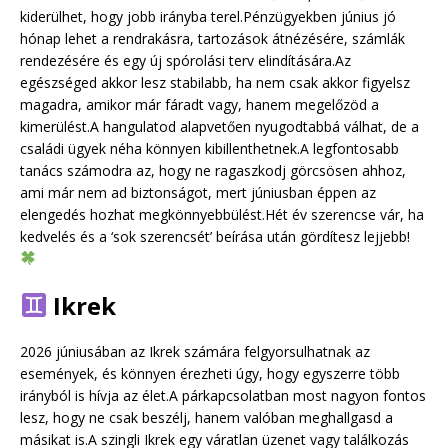
kiderülhet, hogy jobb irányba terel.Pénzügyekben június jó
hónap lehet a rendrakásra, tartozások átnézésére, számlák
rendezésére és egy új spórolási terv elindítására.Az
egészséged akkor lesz stabilabb, ha nem csak akkor figyelsz
magadra, amikor már fáradt vagy, hanem megelőzöd a
kimerülést.A hangulatod alapvetően nyugodtabbá válhat, de a
családi ügyek néha könnyen kibillenthetnek.A legfontosabb
tanács számodra az, hogy ne ragaszkodj görcsösen ahhoz,
ami már nem ad biztonságot, mert júniusban éppen az
elengedés hozhat megkönnyebbülést.Hét év szerencse vár, ha
kedvelés és a ‘sok szerencsét’ beírása után gördítesz lejjebb!
Ikrek
2026 júniusában az Ikrek számára felgyorsulhatnak az
események, és könnyen érezheti úgy, hogy egyszerre több
irányból is hívja az élet.A párkapcsolatban most nagyon fontos
lesz, hogy ne csak beszélj, hanem valóban meghallgasd a
másikat is.A szingli Ikrek egy váratlan üzenet vagy találkozás