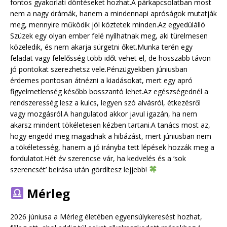
fontos gyakorlati döntéseket hozhat.A párkapcsolatban most
nem a nagy drámák, hanem a mindennapi apróságok mutatják
meg, mennyire működik jól köztetek minden.Az egyedülálló
Szüzek egy olyan ember felé nyílhatnak meg, aki türelmesen
közeledik, és nem akarja sürgetni őket.Munka terén egy
feladat vagy felelősség több időt vehet el, de hosszabb távon
jó pontokat szerezhetsz vele.Pénzügyekben júniusban
érdemes pontosan átnézni a kiadásokat, mert egy apró
figyelmetlenség később bosszantó lehet.Az egészségednél a
rendszeresség lesz a kulcs, legyen szó alvásról, étkezésről
vagy mozgásról.A hangulatod akkor javul igazán, ha nem
akarsz mindent tökéletesen kézben tartani.A tanács most az,
hogy engedd meg magadnak a hibázást, mert júniusban nem
a tökéletesség, hanem a jó irányba tett lépések hozzák meg a
fordulatot.Hét év szerencse vár, ha kedvelés és a ‘sok
szerencsét’ beírása után gördítesz lejjebb!
Mérleg
2026 júniusa a Mérleg életében egyensúlykeresést hozhat,