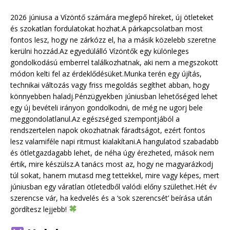
2026 júniusa a Vízöntő számára meglepő híreket, új ötleteket
és szokatlan fordulatokat hozhat.A párkapcsolatban most
fontos lesz, hogy ne zárkózz el, ha a másik közelebb szeretne
kerülni hozzád.Az egyedülálló Vízöntők egy különleges
gondolkodású emberrel találkozhatnak, aki nem a megszokott
módon kelti fel az érdeklődésüket.Munka terén egy újítás,
technikai változás vagy friss megoldás segíthet abban, hogy
könnyebben haladj.Pénzügyekben júniusban lehetőséged lehet
egy új bevételi irányon gondolkodni, de még ne ugorj bele
meggondolatlanul.Az egészséged szempontjából a
rendszertelen napok okozhatnak fáradtságot, ezért fontos
lesz valamiféle napi ritmust kialakítani.A hangulatod szabadabb
és ötletgazdagabb lehet, de néha úgy érezheted, mások nem
értik, mire készülsz.A tanács most az, hogy ne magyarázkodj
túl sokat, hanem mutasd meg tettekkel, mire vagy képes, mert
júniusban egy váratlan ötletedből valódi előny születhet.Hét év
szerencse vár, ha kedvelés és a ‘sok szerencsét’ beírása után
gördítesz lejjebb!