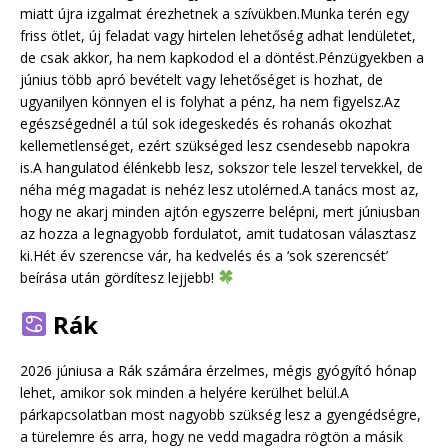
miatt újra izgalmat érezhetnek a szívükben.Munka terén egy
friss ötlet, új feladat vagy hirtelen lehetőség adhat lendületet,
de csak akkor, ha nem kapkodod el a döntést.Pénzügyekben a
június több apró bevételt vagy lehetőséget is hozhat, de
ugyanilyen könnyen el is folyhat a pénz, ha nem figyelsz.Az
egészségednél a túl sok idegeskedés és rohanás okozhat
kellemetlenséget, ezért szükséged lesz csendesebb napokra
is.A hangulatod élénkebb lesz, sokszor tele leszel tervekkel, de
néha még magadat is nehéz lesz utolérned.A tanács most az,
hogy ne akarj minden ajtón egyszerre belépni, mert júniusban
az hozza a legnagyobb fordulatot, amit tudatosan választasz
ki.Hét év szerencse vár, ha kedvelés és a ‘sok szerencsét’
beírása után gördítesz lejjebb!
Rák
2026 júniusa a Rák számára érzelmes, mégis gyógyító hónap
lehet, amikor sok minden a helyére kerülhet belül.A
párkapcsolatban most nagyobb szükség lesz a gyengédségre,
a türelemre és arra, hogy ne vedd magadra rögtön a másik