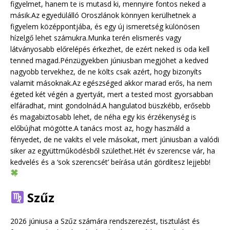
figyelmet, hanem te is mutasd ki, mennyire fontos neked a
másik.Az egyedülálló Oroszlánok könnyen kerülhetnek a
figyelem középpontjába, és egy új ismeretség különösen
hízelgő lehet számukra.Munka terén elismerés vagy
látványosabb előrelépés érkezhet, de ezért neked is oda kell
tenned magad.Pénzügyekben júniusban megjöhet a kedved
nagyobb tervekhez, de ne költs csak azért, hogy bizonyíts
valamit másoknak.Az egészséged akkor marad erős, ha nem
égeted két végén a gyertyát, mert a tested most gyorsabban
elfáradhat, mint gondolnád.A hangulatod büszkébb, erősebb
és magabiztosabb lehet, de néha egy kis érzékenység is
előbújhat mögötte.A tanács most az, hogy használd a
fényedet, de ne vakíts el vele másokat, mert júniusban a valódi
siker az együttműködésből születhet.Hét év szerencse vár, ha
kedvelés és a ‘sok szerencsét’ beírása után gördítesz lejjebb!
Szűz
2026 júniusa a Szűz számára rendszerezést, tisztulást és