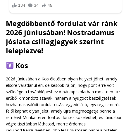
Megdöbbentő fordulat vár ránk
2026 júniusában! Nostradamus
jóslata csillagjegyek szerint
leleplezve!
Kos
2026 júniusában a Kos életében olyan helyzet jöhet, amely
elsőre váratlanul éri, de később rájön, hogy pont erre volt
szüksége a továbblépéshez.A párkapcsolatban most nem az
erőből kimondott szavak, hanem a nyugodt beszélgetések
hozhatnak valódi fordulatot.Aki egyedülálló, egy régi ismerős
felől kaphat olyan jelet, amely újra megmozgatja benne a
reményt.Munka terén fontos döntés közeledhet, és júniusban
végre tisztábban láthatod, merre érdemes
indulnod.Pénzügyekben jobb lesz óvatosan bánni a hirtelen