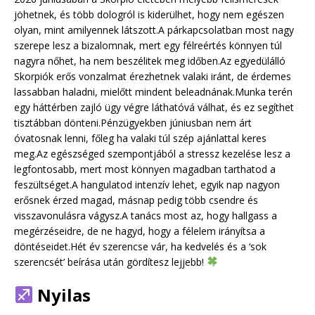
jöhetnek, és több dologról is kiderülhet, hogy nem egészen
olyan, mint amilyennek látszott.A párkapcsolatban most nagy
szerepe lesz a bizalomnak, mert egy félreértés könnyen túl
nagyra nőhet, ha nem beszélitek meg időben.Az egyedülálló
Skorpiók erős vonzalmat érezhetnek valaki iránt, de érdemes
lassabban haladni, mielőtt mindent beleadnának.Munka terén
egy háttérben zajló ügy végre láthatóvá válhat, és ez segíthet
tisztábban dönteni.Pénzügyekben júniusban nem árt
óvatosnak lenni, főleg ha valaki túl szép ajánlattal keres
meg.Az egészséged szempontjából a stressz kezelése lesz a
legfontosabb, mert most könnyen magadban tarthatod a
feszültséget.A hangulatod intenzív lehet, egyik nap nagyon
erősnek érzed magad, másnap pedig több csendre és
visszavonulásra vágysz.A tanács most az, hogy hallgass a
megérzéseidre, de ne hagyd, hogy a félelem irányítsa a
döntéseidet.Hét év szerencse vár, ha kedvelés és a ‘sok
szerencsét’ beírása után gördítesz lejjebb!
Nyilas