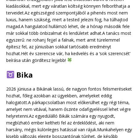
kiadásokkal, mert egy váratlan költség könnyen felboríthatja a
terveidet.Az egészséged szempontjából a pihenés most nem
luxus, hanem szükség, mert a tested jelezni fog, ha túlhajtod
magad.A hangulatod hullámzó lehet, de a hónap második fele
már sokkal több önbizalmat és lendületet adhat.A tanács most
egyszerű: ne rohanj fejjel a falnak, mert amit türelemmel
építesz fel, az júniusban sokkal tartósabb eredményt
hozhat.Hét év szerencse vár, ha kedvelés és a ‘sok szerencsét’
beírása után gördítesz lejjebb!
Bika
2026 júniusa a Bikának lassú, de nagyon fontos felismeréseket
hozhat, főleg azokban az ügyekben, amelyeket eddig
halogatott.A párkapcsolatban most előkerülhet egy régi téma,
amelyet nem vitával, hanem őszinte odafigyeléssel lehet végre
helyretenni.Az egyedülálló Bikák számára egy nyugodt,
megbízható ember keltheti fel az érdeklődést, aki nem
harsány, mégis különleges hatással van rájuk.Munkahelyen egy
kisebb változás eleinte bosszantónak tűnhet, de később