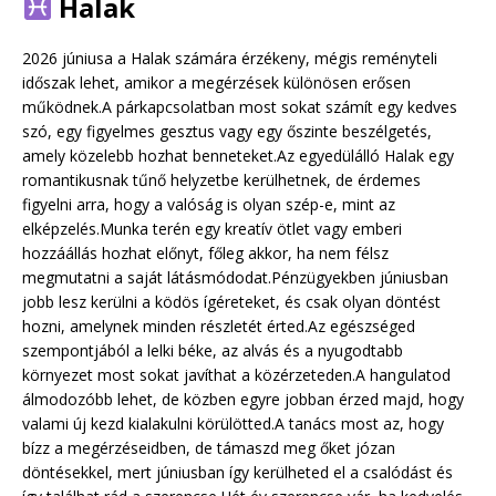
Halak
2026 júniusa a Halak számára érzékeny, mégis reményteli
időszak lehet, amikor a megérzések különösen erősen
működnek.A párkapcsolatban most sokat számít egy kedves
szó, egy figyelmes gesztus vagy egy őszinte beszélgetés,
amely közelebb hozhat benneteket.Az egyedülálló Halak egy
romantikusnak tűnő helyzetbe kerülhetnek, de érdemes
figyelni arra, hogy a valóság is olyan szép-e, mint az
elképzelés.Munka terén egy kreatív ötlet vagy emberi
hozzáállás hozhat előnyt, főleg akkor, ha nem félsz
megmutatni a saját látásmódodat.Pénzügyekben júniusban
jobb lesz kerülni a ködös ígéreteket, és csak olyan döntést
hozni, amelynek minden részletét érted.Az egészséged
szempontjából a lelki béke, az alvás és a nyugodtabb
környezet most sokat javíthat a közérzeteden.A hangulatod
álmodozóbb lehet, de közben egyre jobban érzed majd, hogy
valami új kezd kialakulni körülötted.A tanács most az, hogy
bízz a megérzéseidben, de támaszd meg őket józan
döntésekkel, mert júniusban így kerülheted el a csalódást és