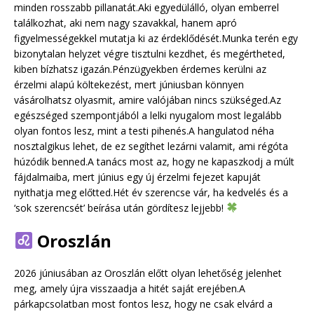
minden rosszabb pillanatát.Aki egyedülálló, olyan emberrel
találkozhat, aki nem nagy szavakkal, hanem apró
figyelmességekkel mutatja ki az érdeklődését.Munka terén egy
bizonytalan helyzet végre tisztulni kezdhet, és megértheted,
kiben bízhatsz igazán.Pénzügyekben érdemes kerülni az
érzelmi alapú költekezést, mert júniusban könnyen
vásárolhatsz olyasmit, amire valójában nincs szükséged.Az
egészséged szempontjából a lelki nyugalom most legalább
olyan fontos lesz, mint a testi pihenés.A hangulatod néha
nosztalgikus lehet, de ez segíthet lezárni valamit, ami régóta
húzódik benned.A tanács most az, hogy ne kapaszkodj a múlt
fájdalmaiba, mert június egy új érzelmi fejezet kapuját
nyithatja meg előtted.Hét év szerencse vár, ha kedvelés és a
‘sok szerencsét’ beírása után gördítesz lejjebb!
Oroszlán
2026 júniusában az Oroszlán előtt olyan lehetőség jelenhet
meg, amely újra visszaadja a hitét saját erejében.A
párkapcsolatban most fontos lesz, hogy ne csak elvárd a