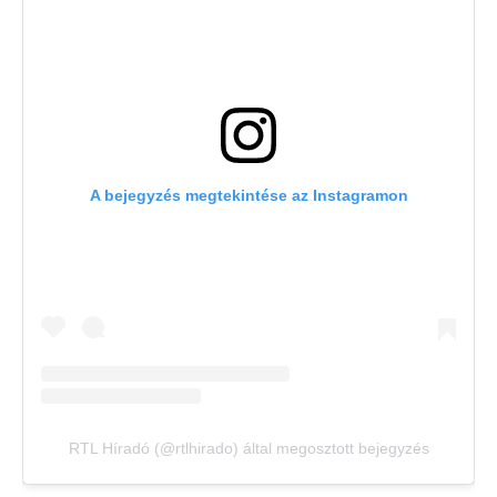
A bejegyzés megtekintése az Instagramon
RTL Híradó (@rtlhirado) által megosztott bejegyzés