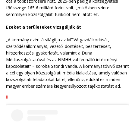
óta a többszörösére nőtt, 2025-ben pedig a költségvetési
főösszege 165,6 milliárd forint volt, „miközben szinte
semmilyen közszolgálati funkciót nem látott el”.
Ezeket a területeket vizsgálják át
„A kormány ezért átvilágítja az MTVA gazdálkodását,
szerződésállományát, vezetői döntéseit, beszerzéseit,
hírszerkesztési gyakorlatát, valamint a Duna
Médiaszolgáltatóval és az NMHH-val fennálló intézményi
kapcsolatait” – sorolta Szondi Vanda. A kormányszóvivő szerint
a cél egy olyan közszolgálati média kialakítása, amely valóban
közszolgálati feladatokat lát el, ellenőriz, edukál és minden
magyar ember számára kiegyensúlyozott tájékoztatást ad.