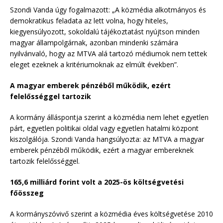
Szondi Vanda úgy fogalmazott: „A közmédia alkotmányos és
demokratikus feladata az lett volna, hogy hiteles,
kiegyensúlyozott, sokoldalú tájékoztatást nyújtson minden
magyar állampolgárnak, azonban mindenki számára
nyilvánvaló, hogy az MTVA alá tartozó médiumok nem tettek
eleget ezeknek a kritériumoknak az elmúlt években”.
A magyar emberek pénzéből működik, ezért
felelősséggel tartozik
A kormány álláspontja szerint a közmédia nem lehet egyetlen
párt, egyetlen politikai oldal vagy egyetlen hatalmi központ
kiszolgálója. Szondi Vanda hangsúlyozta: az MTVA a magyar
emberek pénzéből működik, ezért a magyar embereknek
tartozik felelősséggel.
165,6 milliárd forint volt a 2025-ös költségvetési
főösszeg
A kormányszóvivő szerint a közmédia éves költségvetése 2010