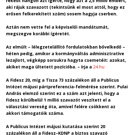
rekedt hangon azt ígérte, hogy azt a 2,5 millió embert,
aki rájuk szavazott (tekintsünk el most attól, hogy ez
erősen felkerekített szám) sosem hagyja cserben.
Aztán nem vette fel a képviselői mandátumát,
megszegve korábbi ígéretét.
Az elmúlt – lélegzetelállító fordulatokban bővelkedő –
héten pedig, amikor a kormányváltás adminisztratíve
lezajlott, végképp sorsukra hagyta csemetéit: azokat,
akiket maga ültetett pozícióba. – írja a
24.hu
A Fidesz 20, míg a Tisza 73 százalékon áll a Publicus
Intézet májusi pártpreferencia-felmérése szerint. Pulai
András elemző szerint ez a szám azt jelenti, hogy a
Fidesz körülbelül 1 millió szavazót veszített el a
választási vereség óta, amivel felére csökkent az
akkori támogatóik száma.
A Publicus Intézet májusi kutatása szerint 20
százalékon áll a Fidesz–KDNP a biztos szavazó