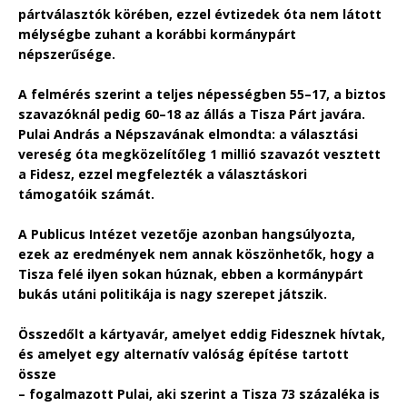
pártválasztók körében, ezzel évtizedek óta nem látott
mélységbe zuhant a korábbi kormánypárt
népszerűsége.
A felmérés szerint a teljes népességben 55–17, a biztos
szavazóknál pedig 60–18 az állás a Tisza Párt javára.
Pulai András a Népszavának elmondta: a választási
vereség óta megközelítőleg 1 millió szavazót vesztett
a Fidesz, ezzel megfelezték a választáskori
támogatóik számát.
A Publicus Intézet vezetője azonban hangsúlyozta,
ezek az eredmények nem annak köszönhetők, hogy a
Tisza felé ilyen sokan húznak, ebben a kormánypárt
bukás utáni politikája is nagy szerepet játszik.
Összedőlt a kártyavár, amelyet eddig Fidesznek hívtak,
és amelyet egy alternatív valóság építése tartott
össze
– fogalmazott Pulai, aki szerint a Tisza 73 százaléka is