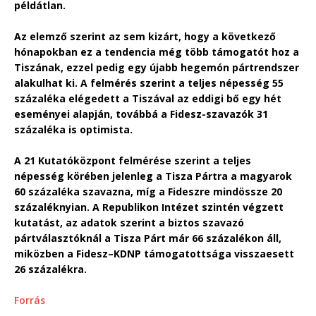
példátlan.
Az elemző szerint az sem kizárt, hogy a következő
hónapokban ez a tendencia még több támogatót hoz a
Tiszának, ezzel pedig egy újabb hegemón pártrendszer
alakulhat ki. A felmérés szerint a teljes népesség 55
százaléka elégedett a Tiszával az eddigi bő egy hét
eseményei alapján, továbbá a Fidesz-szavazók 31
százaléka is optimista.
A 21 Kutatóközpont felmérése szerint a teljes
népesség körében jelenleg a Tisza Pártra a magyarok
60 százaléka szavazna, míg a Fideszre mindössze 20
százaléknyian. A Republikon Intézet szintén végzett
kutatást, az adatok szerint a biztos szavazó
pártválasztóknál a Tisza Párt már 66 százalékon áll,
miközben a Fidesz–KDNP támogatottsága visszaesett
26 százalékra.
Forrás