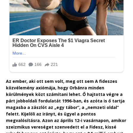
Az ember, aki ott sem volt, meg ott sem A fideszes
közvélemény axiómája, hogy Orbánra minden
körülmények közt számítani lehet. Ő hajtotta végre a
párt jobboldali fordulatát 1996-ban, és azóta is ő tartja
magasba a zászlót az „egy tábor”, a „nemzeti oldal”
felett. Kijelöli az irányt, és ügyel a pontos
megvalósításra. Azon az április 12-i vasárnapon, amikor
szeizmikus vereséget szenvedett el a Fidesz, kissé