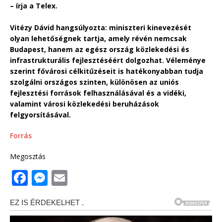
– írja a Telex.
Vitézy Dávid hangsúlyozta: miniszteri kinevezését
olyan lehetőségnek tartja, amely révén nemcsak
Budapest, hanem az egész ország közlekedési és
infrastrukturális fejlesztéséért dolgozhat. Véleménye
szerint fővárosi célkitűzéseit is hatékonyabban tudja
szolgálni országos szinten, különösen az uniós
fejlesztési források felhasználásával és a vidéki,
valamint városi közlekedési beruházások
felgyorsításával.
Forrás
Megosztás
F
M
E
a
e
m
c
ss
ai