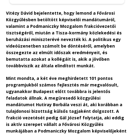
Vitézy Dávid bejelentette, hogy lemond a Fővárosi
Közgyűlésben betöltött képviselői mandátumáról,
valamint a Podmaniczky Mozgalom frakcióvezetői
tisztségéről, miután a Tisza-kormány közlekedési és
beruházási miniszterévé nevezték ki. A politikus egy
videóüzenetben számolt be döntéséről, amelyben
összegezte az elmúlt időszak eredményeit, és
bemutatta azokat a kollégáit is, akik a jövőben
továbbviszik az általa elindított munkát.
Mint mondta, a két éve meghirdetett 101 pontos
programjukból számos fejlesztés már megvalósult,
ugyanakkor Budapest előtt továbbra is jelentős
feladatok állnak. A megüresedő közgyűlési
mandátumot Hutiray Borbála veszi át, aki korábban a
tulajdonosi bizottság külsős tagjaként dolgozott. A
frakció vezetését pedig Gál József folytatja, aki eddig
is aktív szerepet vállalt a Fővárosi Közgyűlés
munkájában a Podmaniczky Mozgalom képviselőjeként