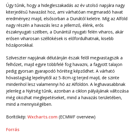
Úgy tűnik, hogy a hidegleszakadás az év utolsó napjára nagy
kiterjedésű havazást hoz, ami várhatóan megmaradó havat
eredményez majd, elsősorban a Dunától keletre. Míg az Alföld
nagy részén a havazás lesz a jellemző, élénk, erős
északnyugati szélben, a Dunántúl nyugati felén viharos, akár
erősen viharosan széllökések is előfordulhatnak, kisebb
hózáporokkal.
Szilveszter napjának délutánján észak felől megvastagszik a
felhőzet, majd egyre többfelé fog havazni, a fagyott talajon
pedig gyorsan gyarapodó hóréteg képződhet. A várható
hóvastagság lepelnyitől az 5-8cm-ig terjed majd, de szinte
mindenhol lesz valamennyi hó az Alföldön. A leghavasabbnak
jelenleg a Nyírség tűnik, azonban a ciklon pályájának változása
még okozhat meglepetéseket, mind a havazás területében,
mind a mennyiségében.
Borítókép:
Wxcharts.com
(ECMWF overview)
Forrás