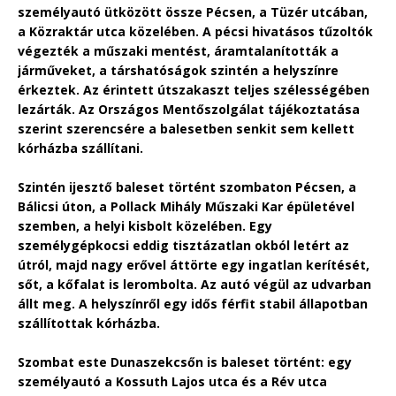
személyautó ütközött össze Pécsen, a Tüzér utcában,
a Közraktár utca közelében. A pécsi hivatásos tűzoltók
végezték a műszaki mentést, áramtalanították a
járműveket, a társhatóságok szintén a helyszínre
érkeztek. Az érintett útszakaszt teljes szélességében
lezárták. Az Országos Mentőszolgálat tájékoztatása
szerint szerencsére a balesetben senkit sem kellett
kórházba szállítani.
Szintén ijesztő baleset történt szombaton Pécsen, a
Bálicsi úton, a Pollack Mihály Műszaki Kar épületével
szemben, a helyi kisbolt közelében. Egy
személygépkocsi eddig tisztázatlan okból letért az
útról, majd nagy erővel áttörte egy ingatlan kerítését,
sőt, a kőfalat is lerombolta. Az autó végül az udvarban
állt meg. A helyszínről egy idős férfit stabil állapotban
szállítottak kórházba.
Szombat este Dunaszekcsőn is baleset történt: egy
személyautó a Kossuth Lajos utca és a Rév utca