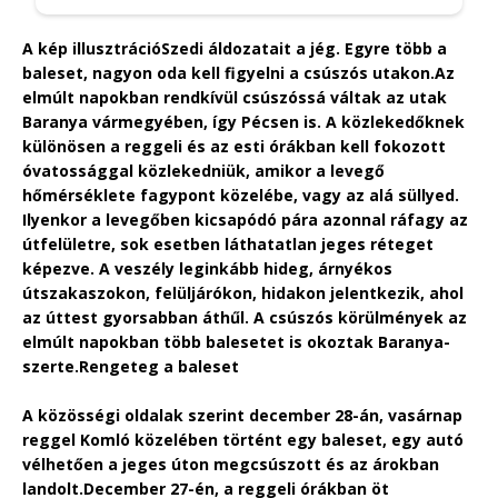
A kép illusztráció
Szedi áldozatait a jég. Egyre több a
baleset, nagyon oda kell figyelni a csúszós utakon.
Az
elmúlt napokban rendkívül csúszóssá váltak az utak
Baranya vármegyében, így Pécsen is. A közlekedőknek
különösen a reggeli és az esti órákban kell fokozott
óvatossággal közlekedniük, amikor a levegő
hőmérséklete fagypont közelébe, vagy az alá süllyed.
Ilyenkor a levegőben kicsapódó pára azonnal ráfagy az
útfelületre, sok esetben láthatatlan jeges réteget
képezve. A veszély leginkább hideg, árnyékos
útszakaszokon, felüljárókon, hidakon jelentkezik, ahol
az úttest gyorsabban áthűl. A csúszós körülmények az
elmúlt napokban több balesetet is okoztak Baranya-
szerte.
Rengeteg a baleset
A közösségi oldalak szerint december 28-án, vasárnap
reggel Komló közelében történt egy baleset, egy autó
vélhetően a jeges úton megcsúszott és az árokban
landolt.
December 27-én, a reggeli órákban öt