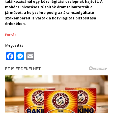
találkozásánál egy közvilágítási oszlopnak hajtott. A
mohácsi hivatásos tűzoltók áramtalanították a
járművet, a helyszínre pedig az áramszolgáltató
szakembereit is várták a közvilágítás biztosítása
érdekében.
Forrás
Megosztás
F
M
E
a
e
m
c
ss
ai
e
e
l
b
n
o
g
o
e
k
r