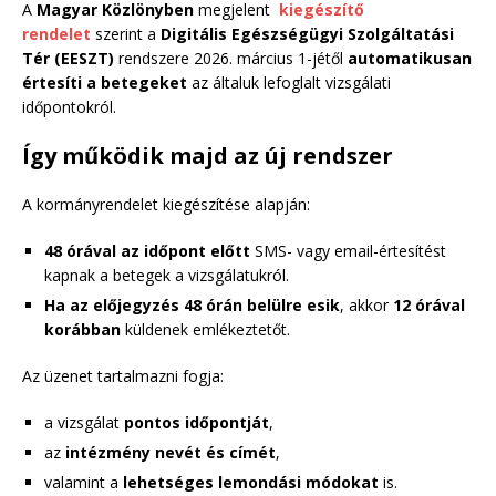
A
Magyar Közlönyben
megjelent
kiegészítő
rendelet
szerint a
Digitális Egészségügyi Szolgáltatási
Tér (EESZT)
rendszere 2026. március 1-jétől
automatikusan
értesíti a betegeket
az általuk lefoglalt vizsgálati
időpontokról.
Így működik majd az új rendszer
A kormányrendelet kiegészítése alapján:
48 órával az időpont előtt
SMS- vagy email-értesítést
kapnak a betegek a vizsgálatukról.
Ha az előjegyzés 48 órán belülre esik
, akkor
12 órával
korábban
küldenek emlékeztetőt.
Az üzenet tartalmazni fogja:
a vizsgálat
pontos időpontját
,
az
intézmény nevét és címét
,
valamint a
lehetséges lemondási módokat
is.