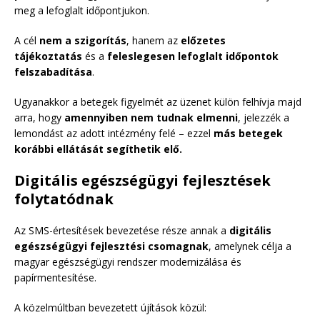
meg a lefoglalt időpontjukon.
A cél
nem a szigorítás
, hanem az
előzetes
tájékoztatás
és a
feleslegesen lefoglalt időpontok
felszabadítása
.
Ugyanakkor a betegek figyelmét az üzenet külön felhívja majd
arra, hogy
amennyiben nem tudnak elmenni
, jelezzék a
lemondást az adott intézmény felé – ezzel
más betegek
korábbi ellátását segíthetik elő.
Digitális egészségügyi fejlesztések
folytatódnak
Az SMS-értesítések bevezetése része annak a
digitális
egészségügyi fejlesztési csomagnak
, amelynek célja a
magyar egészségügyi rendszer modernizálása és
papírmentesítése.
A közelmúltban bevezetett újítások közül: