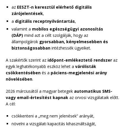
az
EESZT-n keresztül elérhető digitális
zárójelentések
,
a
digitális receptnyilvántartás
,
valamint a
mobilos egészségügyi azonosítás
(DÁP)
mind azt a célt szolgálják, hogy az
állampolgárok
gyorsabban, kényelmesebben és
biztonságosabban
intézhessék ügyeiket.
A szakértők szerint az
időpont-emlékeztető rendszer
az
egyik leghatékonyabb eszköz lehet a
várólisták
csökkentésében
és a
páciens-megjelenési arány
növelésében
.
2026 márciusától a magyar betegek
automatikus SMS-
vagy email-értesítést kapnak
az orvosi vizsgálataik előtt.
A cél:
csökkenteni a „meg nem jelenések” arányát,
növelni a vizsgálati kapacitás kihasználtságát,