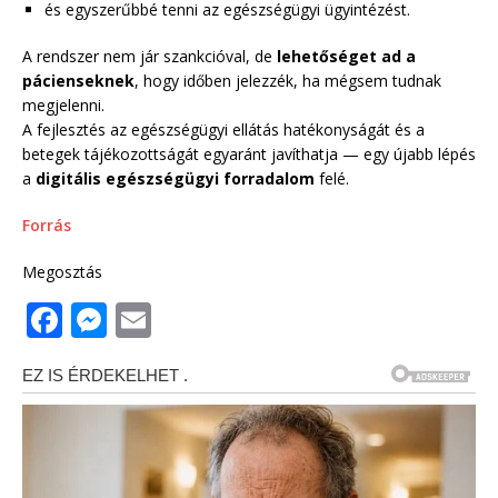
és egyszerűbbé tenni az egészségügyi ügyintézést.
A rendszer nem jár szankcióval, de
lehetőséget ad a
pácienseknek
, hogy időben jelezzék, ha mégsem tudnak
megjelenni.
A fejlesztés az egészségügyi ellátás hatékonyságát és a
betegek tájékozottságát egyaránt javíthatja — egy újabb lépés
a
digitális egészségügyi forradalom
felé.
Forrás
Megosztás
F
M
E
a
e
m
c
ss
ai
e
e
l
b
n
o
g