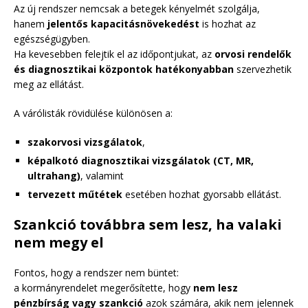
Az új rendszer nemcsak a betegek kényelmét szolgálja,
hanem
jelentős kapacitásnövekedést
is hozhat az
egészségügyben.
Ha kevesebben felejtik el az időpontjukat, az
orvosi rendelők
és diagnosztikai központok hatékonyabban
szervezhetik
meg az ellátást.
A várólisták rövidülése különösen a:
szakorvosi vizsgálatok
,
képalkotó diagnosztikai vizsgálatok (CT, MR,
ultrahang)
, valamint
tervezett műtétek
esetében hozhat gyorsabb ellátást.
Szankció továbbra sem lesz, ha valaki
nem megy el
Fontos, hogy a rendszer nem büntet:
a kormányrendelet megerősítette, hogy
nem lesz
pénzbírság vagy szankció
azok számára, akik nem jelennek