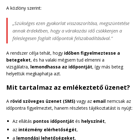
A közlöny szerint:
„Szükséges ezen gyakorlat visszaszorítása, megszüntetése
annak érdekében, hogy a várakozási idő csökkenjen a
feleslegesen foglalt időpontok felszabadításával.”
A rendszer célja tehát, hogy
időben figyelmeztesse a
betegeket
, és ha valaki mégsem tud elmenni a
vizsgálatra,
lemondhassa az időpontját
, így más beteg
helyettük megkaphatja azt.
Mit tartalmaz az emlékeztető üzenet?
A
rövid szöveges üzenet (SMS)
vagy az
email
nemcsak az
időpontra figyelmeztet, hanem részletes tájékoztatást is nyújt:
Az ellátás
pontos időpontját
és
helyszínét
,
az
intézmény elérhetőségét
,
a
lemondási lehetőségeket
,