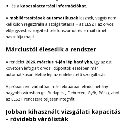
és a
kapcsolattartási információkat
.
A
mobilértesítések automatikusak
lesznek, vagyis nem
kell külön regisztrálni a szolgáltatásra – az EESZT az orvosi
előjegyzéshez rögzített telefonszámot és e-mail-címet
használja majd.
Márciustól élesedik a rendszer
A rendelet
2026. március 1-jén lép hatályba
, így az ezt
követően lefoglalt orvosi időpontok esetében már
automatikusan életbe lép az emlékeztető szolgáltatás.
A próbaüzem várhatóan már februárban elindul néhány
nagyobb városban (pl. Budapest, Debrecen, Győr, Pécs), ahol
az EESZT rendszere teljesen integrált.
Jobban kihasznált vizsgálati kapacitás
– rövidebb várólisták