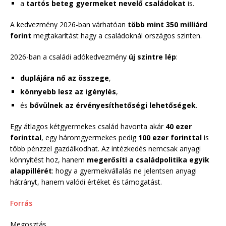
a
tartós beteg gyermeket nevelő családokat
is.
A kedvezmény 2026-ban várhatóan
több mint 350 milliárd
forint
megtakarítást hagy a családoknál országos szinten.
2026-ban a családi adókedvezmény
új szintre lép
:
duplájára nő az összege
,
könnyebb lesz az igénylés
,
és
bővülnek az érvényesíthetőségi lehetőségek
.
Egy átlagos kétgyermekes család havonta akár
40 ezer
forinttal
, egy háromgyermekes pedig
100 ezer forinttal
is
több pénzzel gazdálkodhat. Az intézkedés nemcsak anyagi
könnyítést hoz, hanem
megerősíti a családpolitika egyik
alappillérét
: hogy a gyermekvállalás ne jelentsen anyagi
hátrányt, hanem valódi értéket és támogatást.
Forrás
Megosztás