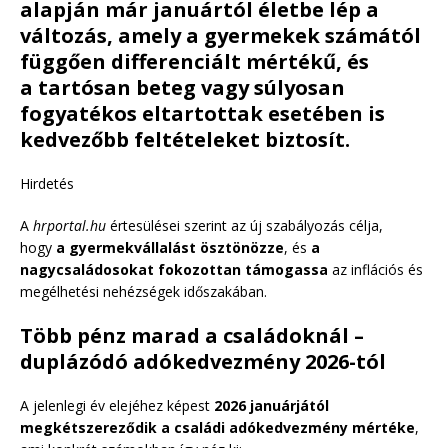
alapján
már januártól életbe lép a
változás
, amely a
gyermekek számától
függően differenciált mértékű
, és
a
tartósan beteg vagy súlyosan
fogyatékos eltartottak
esetében is
kedvezőbb feltételeket biztosít.
Hirdetés
A
hrportal.hu
értesülései szerint az új szabályozás célja,
hogy
a gyermekvállalást ösztönözze
, és
a
nagycsaládosokat fokozottan támogassa
az inflációs és
megélhetési nehézségek időszakában.
Több pénz marad a családoknál –
duplázódó adókedvezmény 2026-tól
A jelenlegi év elejéhez képest
2026 januárjától
megkétszereződik a családi adókedvezmény mértéke
,