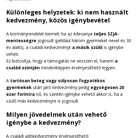
Különleges helyzetek: ki nem használt
kedvezmény, közös igénybevétel
A kormányrendelet kiemeli: ha az édesanya
teljes SZJA-
mentességre
jogosult (például három gyermeket nevel és 30
év alatti), a családi kedvezményt
a másik szülő
is igénybe
veheti.
Ez biztosítja, hogy a támogatás ne vesszen el, hanem
a
család szintjén
mindenképpen érvényesíthető legyen.
A
tartósan beteg vagy súlyosan fogyatékos
gyermekek
után járó kedvezmény pedig
egységesen 20
ezer forintra
nő, és szintén igénybe vehető akkor is, ha a
szülő más kedvezményre is jogosult.
Milyen jövedelmek után vehető
igénybe a kedvezmény?
A családi adókedvezmény érvényesíthető: