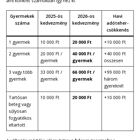
ami konkrét számokban így néz ki:
Gyermekek
2025-ös
2026-os
Havi
száma
kedvezmény
kedvezmény
adóteher-
csökkenés
1 gyermek
10 000 Ft
20 000 Ft
+10 000 Ft
2 gyermek
20 000 Ft /
40 000 Ft /
+40 000 Ft
gyermek
gyermek
összesen
3 vagy több
33 000 Ft /
66 000 Ft /
+99 000 Ft
gyermek
gyermek
gyermek
három
gyereknél
Tartósan
10 000 Ft
20 000 Ft
+10 000 Ft
beteg vagy
súlyosan
fogyatékos
eltartott