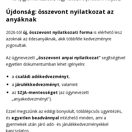
Újdonság: összevont nyilatkozat az
anyáknak
2026-tól
új, összevont nyilatkozati forma
is elérhető lesz
azoknak az édesanyáknak, akik többféle kedvezményre
jogosultak.
Az úgynevezett
„összevont anyai nyilatkozat”
segítségével
egyetlen dokumentumban lehet igényelni:
a
családi adókedvezményt
,
a
járulékkedvezményt
, valamint
az
SZJA-mentességet
(az úgynevezett
„anyakedvezményt”).
Ezzel megszűnik az eddigi bonyolult, többlépcsős ügyintézés,
és
egyetlen beadvánnyal
intézhető minden, ami a
gyermekek után járó adó- és járulékkedvezményekkel
kapcsolatos.