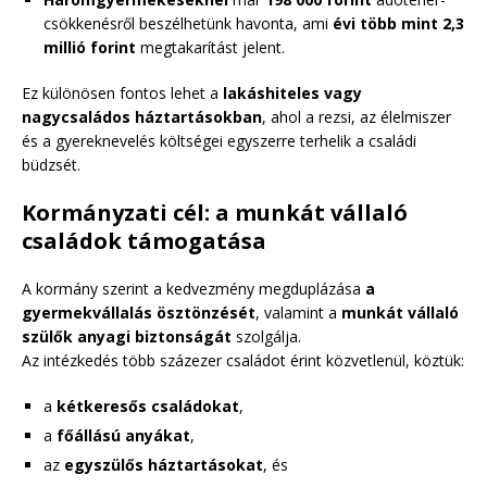
csökkenésről beszélhetünk havonta, ami
évi több mint 2,3
millió forint
megtakarítást jelent.
Ez különösen fontos lehet a
lakáshiteles vagy
nagycsaládos háztartásokban
, ahol a rezsi, az élelmiszer
és a gyereknevelés költségei egyszerre terhelik a családi
büdzsét.
Kormányzati cél: a munkát vállaló
családok támogatása
A kormány szerint a kedvezmény megduplázása
a
gyermekvállalás ösztönzését
, valamint a
munkát vállaló
szülők anyagi biztonságát
szolgálja.
Az intézkedés több százezer családot érint közvetlenül, köztük:
a
kétkeresős családokat
,
a
főállású anyákat
,
az
egyszülős háztartásokat
, és