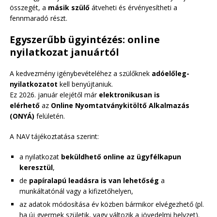
összegét, a
másik szülő
átveheti és érvényesítheti a
fennmaradó részt.
Egyszerűbb ügyintézés: online
nyilatkozat januártól
A kedvezmény igénybevételéhez a szülőknek
adóelőleg-
nyilatkozatot
kell benyújtaniuk.
Ez 2026. január elejétől már
elektronikusan is
elérhető
az
Online Nyomtatványkitöltő Alkalmazás
(ONYÁ)
felületén.
A NAV tájékoztatása szerint:
a nyilatkozat
beküldhető online az ügyfélkapun
keresztül
,
de
papíralapú leadásra is van lehetőség
a
munkáltatónál vagy a kifizetőhelyen,
az adatok módosítása év közben bármikor elvégezhető (pl.
ha új gyermek születik, vagy változik a jövedelmi helyzet).