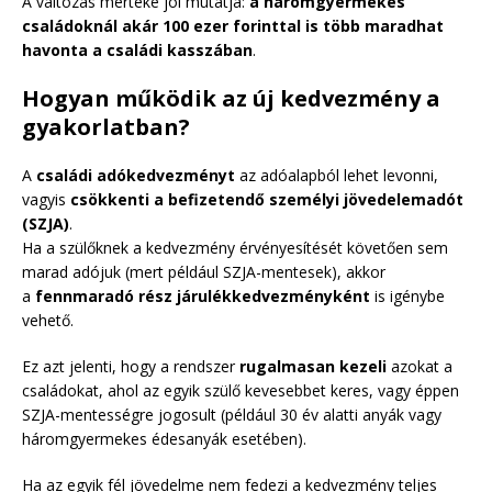
A változás mértéke jól mutatja:
a háromgyermekes
családoknál akár 100 ezer forinttal is több maradhat
havonta a családi kasszában
.
Hogyan működik az új kedvezmény a
gyakorlatban?
A
családi adókedvezményt
az adóalapból lehet levonni,
vagyis
csökkenti a befizetendő személyi jövedelemadót
(SZJA)
.
Ha a szülőknek a kedvezmény érvényesítését követően sem
marad adójuk (mert például SZJA-mentesek), akkor
a
fennmaradó rész járulékkedvezményként
is igénybe
vehető.
Ez azt jelenti, hogy a rendszer
rugalmasan kezeli
azokat a
családokat, ahol az egyik szülő kevesebbet keres, vagy éppen
SZJA-mentességre jogosult (például 30 év alatti anyák vagy
háromgyermekes édesanyák esetében).
Ha az egyik fél jövedelme nem fedezi a kedvezmény teljes