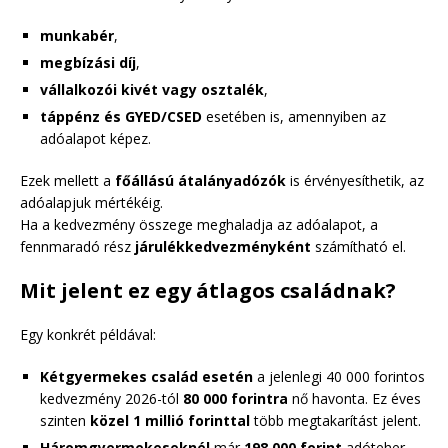
munkabér
,
megbízási díj
,
vállalkozói kivét vagy osztalék
,
táppénz és GYED/CSED
esetében is, amennyiben az
adóalapot képez.
Ezek mellett a
főállású átalányadózók
is érvényesíthetik, az
adóalapjuk mértékéig.
Ha a kedvezmény összege meghaladja az adóalapot, a
fennmaradó rész
járulékkedvezményként
számítható el.
Mit jelent ez egy átlagos családnak?
Egy konkrét példával:
Kétgyermekes család esetén
a jelenlegi 40 000 forintos
kedvezmény 2026-tól
80 000 forintra
nő havonta. Ez éves
szinten
közel 1 millió forinttal
több megtakarítást jelent.
Háromgyermekeseknél
már
198 000 forint
adóteher-