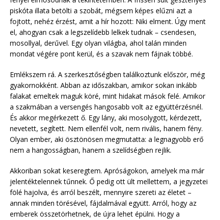
piskóta illata betölti a szobát, mégsem képes elűzni azt a
fojtott, nehéz érzést, amit a hír hozott: Niki elment. Úgy ment
el, ahogyan csak a legszelídebb lelkek tudnak – csendesen,
mosollyal, derűvel. Egy olyan világba, ahol talán minden
mondat végére pont kerül, és a szavak nem fájnak többé.
Emlékszem rá. A szerkesztőségben találkoztunk először, még
gyakornokként. Abban az időszakban, amikor sokan inkább
falakat emeltek maguk köré, mint hidakat mások felé. Amikor
a szakmában a versengés hangosabb volt az együttérzésnél.
És akkor megérkezett ő. Egy lány, aki mosolygott, kérdezett,
nevetett, segített. Nem ellenfél volt, nem rivális, hanem fény.
Olyan ember, aki ösztönösen megmutatta: a legnagyobb erő
nem a hangosságban, hanem a szelídségben rejlik.
Akkoriban sokat keseregtem. Apróságokon, amelyek ma már
jelentéktelennek tűnnek. Ő pedig ott ült mellettem, a jegyzetei
fölé hajolva, és arról beszélt, mennyire szereti az életet –
annak minden törésével, fájdalmával együtt. Arról, hogy az
emberek összetörhetnek, de újra lehet épülni. Hogy a