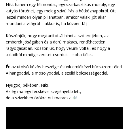
Niki, hanem egy félmondat, egy szarkasztikus mosoly, egy
kutyás történet, egy meleg szívű írás a hétköznapokról. Ott
leszel minden olyan pillanatban, amikor valaki jót akar
mondani a világról – akkor is, ha közben fáj.
Köszönjük, hogy megtanítottál hinni a szó erejében, az
emberek jóságában és a derű makacs, rendíthetetlen
ragyogásában. Köszönjük, hogy velünk voltál, és hogy a
tolladból mindig szeretet csordult – soha ítélet.
Én az utolsó közös beszélgetésünk emlékével búcsúzom tőled.
A hangoddal, a mosolyoddal, a szelíd bölcsességeddel.
Nyugodj békében, Niki.
Az ég ma egy fecskével szegényebb lett,
de a szívekben örökre ott maradsz.