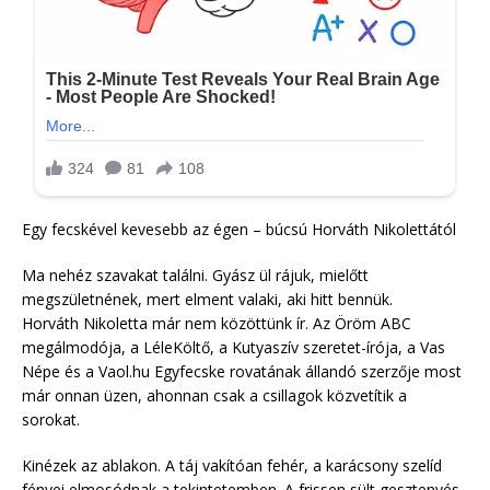
Egy fecskével kevesebb az égen – búcsú Horváth Nikolettától
Ma nehéz szavakat találni. Gyász ül rájuk, mielőtt
megszületnének, mert elment valaki, aki hitt bennük.
Horváth Nikoletta már nem közöttünk ír. Az Öröm ABC
megálmodója, a LéleKöltő, a Kutyaszív szeretet-írója, a Vas
Népe és a Vaol.hu Egyfecske rovatának állandó szerzője most
már onnan üzen, ahonnan csak a csillagok közvetítik a
sorokat.
Kinézek az ablakon. A táj vakítóan fehér, a karácsony szelíd
fényei elmosódnak a tekintetemben. A frissen sült gesztenyés