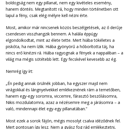
boldogság nem egy pillanat, nem egy kivételes esemény,
hanem döntés. Megtanított rá, hogy minden történetben ott
lapul a fény, csak elég mélyre kell nézni érte.
Most, amikor már nincsenek közös beszélgetések, az ő derűje
csendesen visszhangzik bennem. A halála éppúgy
elgondolkodtat, mint az élete tette. Mert hiába tökéletes a
piskóta, ha nem ízlik. Hiába gyönyörű a hóborította táj, ha
nincs erő kinézni rá. Hiába ragyognak a fények a nappaliban – a
világ ma mégis sötétebb lett. Egy fecskével kevesebb az ég.
Nemrég így írt:
„Én pedig annak örülnék jobban, ha egyszer majd nem
virágokkal és lángnyelvekkel emlékeznének rám a temetőben,
hanem egy-egy soromra, viccemre, fárasztó beszólásomra,
Nikis mozdulatomra, azaz a nézésemre meg a járásomra – a
való, mindennapi élet egy-egy pillanatában.”
Most ezek a sorok fájón, mégis mosolyt csalva idéződnek fel.
Mert pontosan így lesz. Nem a gyász fog rád emlékeztetni,