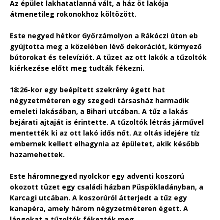
Az épület lakhatatlanná vált, a ház öt lakója
átmenetileg rokonokhoz költözött.
Este negyed hétkor Győrzámolyon a Rákóczi úton eb
gyújtotta meg a közelében lévő dekorációt, környező
bútorokat és televíziót. A tüzet az ott lakók a tűzoltók
kiérkezése előtt meg tudták fékezni.
18:26-kor egy beépített szekrény égett hat
négyzetméteren egy szegedi társasház harmadik
emeleti lakásában, a Bihari utcában. A tűz a lakás
bejárati ajtaját is érintette. A tűzoltók létrás járművel
mentették ki az ott lakó idős nőt. Az oltás idejére tíz
embernek kellett elhagynia az épületet, akik később
hazamehettek.
Este háromnegyed nyolckor egy adventi koszorú
okozott tüzet egy családi házban Püspökladányban, a
Karcagi utcában. A koszorúról átterjedt a tűz egy
kanapéra, amely három négyzetméteren égett. A
lángokat a tűzoltók fékezték meg.