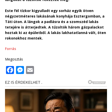
Este fél tízkor kigyulladt egy sorház egyik ötven
négyzetméteres lakásának konyhája Esztergomban, a
Táti úton. A lángok a padlásra és a szomszéd lakás
tetejére is átterjedtek. A tűzoltók három gázpalackot
hoztak ki az épületből. A lakás lakhatatlanná vált, öten
rokonokhoz mentek.
Forrás
Megosztás
F
M
E
a
e
m
c
ss
ai
e
e
l
b
n
o
g