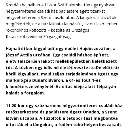
Szerdán hajnalban 4:11-kor Százhalombattán egy nyolcvan
négyzetméteres családi ház padlástere égett tizenkét
négyzetméteren a Szent László úton. A lángokat a tűzoltók
megfékezték, de a ház lakhatatlanná vált, az ott lakó ember
rokonokhoz költözött – közölte az Országos
Katasztrófavédelmi Főigazgatóság.
Hajnali ötkor kigyulladt egy épület Hajdúszováton, a
József Attila utcában. Egy családi házhoz épített,
életvitelszerűen lakott melléképületben keletkezett
tűz. A tűzben egy idős nő életét vesztette.
Délelőtt tíz
körül kigyulladt, majd teljes terjedelmében égett egy
markológép Dunaföldváron, a 61-es főút 1-es
kilométerszelvényénél. Az oltás ideje alatt félpályán
haladt a forgalom.
11:20-kor egy százharminc négyzetméteres családi ház
tetőszerkezete és padlástere égett Ónodon, a Szent
István utcában. A tűzoltók a tetőborítást megbontva
oltották el a lángokat, a födém több helyen beszakadt.