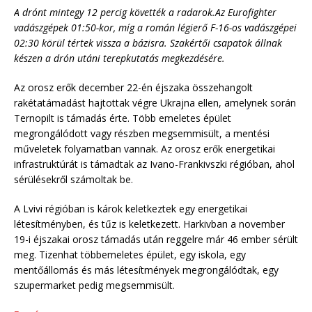
A drónt mintegy 12 percig követték a radarok.Az Eurofighter
vadászgépek 01:50-kor, míg a román légierő F-16-os vadászgépei
02:30 körül tértek vissza a bázisra. Szakértői csapatok állnak
készen a drón utáni terepkutatás megkezdésére.
Az orosz erők december 22-én éjszaka összehangolt
rakétatámadást hajtottak végre Ukrajna ellen, amelynek során
Ternopilt is támadás érte. Több emeletes épület
megrongálódott vagy részben megsemmisült, a mentési
műveletek folyamatban vannak. Az orosz erők energetikai
infrastruktúrát is támadtak az Ivano-Frankivszki régióban, ahol
sérülésekről számoltak be.
A Lvivi régióban is károk keletkeztek egy energetikai
létesítményben, és tűz is keletkezett. Harkivban a november
19-i éjszakai orosz támadás után reggelre már 46 ember sérült
meg. Tizenhat többemeletes épület, egy iskola, egy
mentőállomás és más létesítmények megrongálódtak, egy
szupermarket pedig megsemmisült.