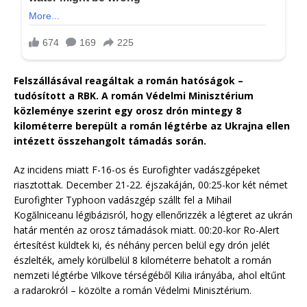
Felszállásával reagáltak a román hatóságok –
tudósított a RBK. A román Védelmi Minisztérium
közleménye szerint egy orosz drón mintegy 8
kilométerre berepült a román légtérbe az Ukrajna ellen
intézett összehangolt támadás során.
Az incidens miatt F-16-os és Eurofighter vadászgépeket
riasztottak. December 21-22. éjszakáján, 00:25-kor két német
Eurofighter Typhoon vadászgép szállt fel a Mihail
Kogălniceanu légibázisról, hogy ellenőrizzék a légteret az ukrán
határ mentén az orosz támadások miatt. 00:20-kor Ro-Alert
értesítést küldtek ki, és néhány percen belül egy drón jelét
észlelték, amely körülbelül 8 kilométerre behatolt a román
nemzeti légtérbe Vilkove térségéből Kilia irányába, ahol eltűnt
a radarokról – közölte a román Védelmi Minisztérium.