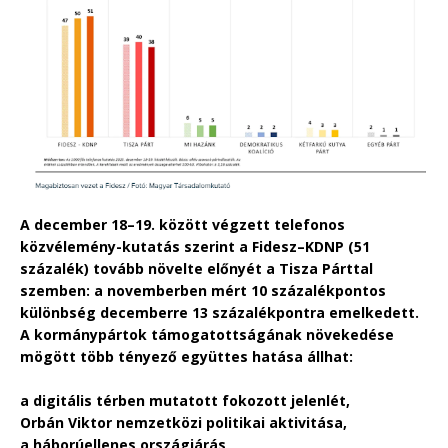
A december 18–19. között végzett telefonos
közvélemény-kutatás szerint a Fidesz–KDNP (51
százalék) tovább növelte előnyét a Tisza Párttal
szemben: a novemberben mért 10 százalékpontos
különbség decemberre 13 százalékpontra emelkedett.
A kormánypártok támogatottságának növekedése
mögött több tényező együttes hatása állhat:
a digitális térben mutatott fokozott jelenlét,
Orbán Viktor nemzetközi politikai aktivitása,
a háborúellenes országjárás,