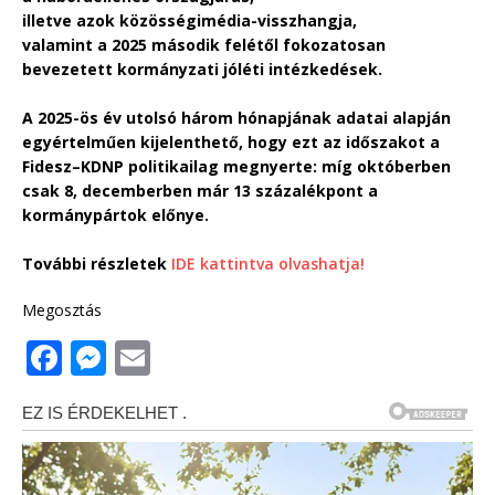
illetve azok közösségimédia-visszhangja,
valamint a 2025 második felétől fokozatosan
bevezetett kormányzati jóléti intézkedések.
A 2025-ös év utolsó három hónapjának adatai alapján
egyértelműen kijelenthető, hogy ezt az időszakot a
Fidesz–KDNP politikailag megnyerte: míg októberben
csak 8, decemberben már 13 százalékpont a
kormánypártok előnye.
További részletek
IDE kattintva olvashatja!
Megosztás
F
M
E
a
e
m
c
ss
ai
e
e
l