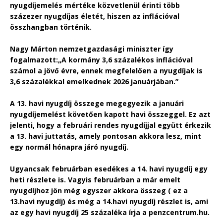
nyugdíjemelés mértéke közvetlenül érinti több
százezer nyugdíjas életét, hiszen az inflációval
összhangban történik.
Nagy Márton nemzetgazdasági miniszter így
fogalmazott:
„A kormány 3,6 százalékos inflációval
számol a jövő évre, ennek megfelelően a nyugdíjak is
3,6 százalékkal emelkednek 2026 januárjában.”
A 13. havi nyugdíj összege megegyezik a januári
nyugdíjemelést követően kapott havi összeggel. Ez azt
jelenti, hogy a februári rendes nyugdíjjal együtt érkezik
a 13. havi juttatás, amely pontosan akkora lesz, mint
egy normál hónapra járó nyugdíj.
Ugyancsak februárban esedékes a 14. havi nyugdíj egy
heti részlete is. Vagyis februárban a már emelt
nyugdíjhoz jön még egyszer akkora összeg ( ez a
13.havi nyugdíj) és még a 14.havi nyugdíj részlet is, ami
az egy havi nyugdíj 25 százaléka írja a penzcentrum.hu.