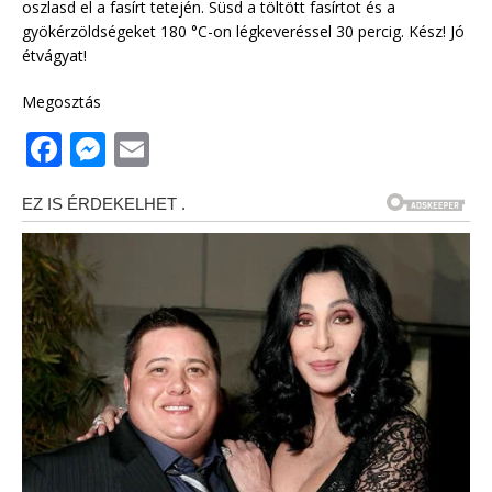
oszlasd el a fasírt tetején. Süsd a töltött fasírtot és a
gyökérzöldségeket 180 °C-on légkeveréssel 30 percig. Kész! Jó
étvágyat!
Megosztás
F
M
E
a
e
m
c
ss
ai
e
e
l
b
n
o
g
o
e
k
r