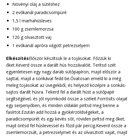
Növényi olaj a sütéshez
2 evőkanál paradicsompüré
1,5 l marhahúsleves
100 g zsemlemorzsa
120 g olvasztott vaj
1 evőkanál apróra vágott petrezselyem
Elkészítés
Először készítsük le a tojásokat. Főzzük ki
őket.Keverd össze a darált hús hozzávalóit. Terítsd szét
egyenletesen egy nagy darab sütőpapíron, majd először a
sajttal, majd a sonkával fedd be.Óvatosan emeld ki a még
meleg tojásokat az üvegekből, és helyezd középre a sonkás-
sajtos darált húsra. Tekerd fel a darált húst a sütőpapír
segítségével, és jól nyomkodd össze a széleit.Forrósíts olajat
egy serpenyőben, és minden oldalán pirítsd meg benne a
fasírtot.Ezután add hozzá a gyökérzöldségeket, a
paradicsompürét és egy kevés sót, röviden pirítsd meg őket;
majd öntsd fel húslevessel és főzd pár percig.Keverd össze a
zsemlemorzsát, a petrezselymet és az olvasztott vajat, majd