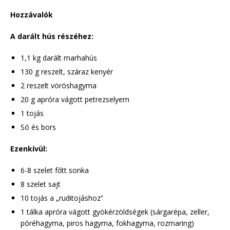
Hozzávalók
A darált hús részéhez:
1,1 kg darált marhahús
130 g reszelt, száraz kenyér
2 reszelt vöröshagyma
20 g apróra vágott petrezselyem
1 tojás
Só és bors
Ezenkívül:
6-8 szelet főtt sonka
8 szelet sajt
10 tojás a „ruditojáshoz”
1 tálka apróra vágott gyökérzöldségek (sárgarépa, zeller,
póréhagyma, piros hagyma, fokhagyma, rozmaring)