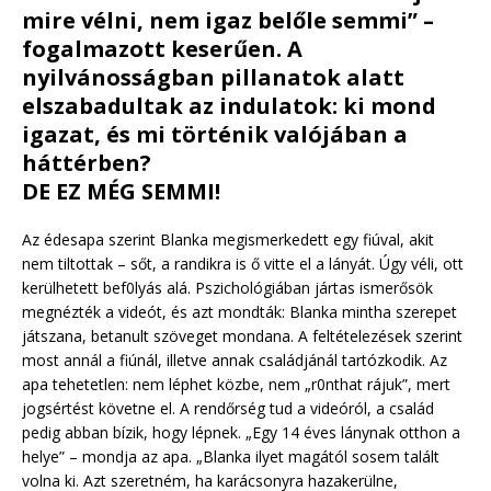
mire vélni, nem igaz belőle semmi” –
fogalmazott keserűen. A
nyilvánosságban pillanatok alatt
elszabadultak az indulatok: ki mond
igazat, és mi történik valójában a
háttérben?
DE EZ MÉG SEMMI!
Az édesapa szerint Blanka megismerkedett egy fiúval, akit
nem tiltottak – sőt, a randikra is ő vitte el a lányát. Úgy véli, ott
kerülhetett bef0lyás alá. Pszichológiában jártas ismerősök
megnézték a videót, és azt mondták: Blanka mintha szerepet
játszana, betanult szöveget mondana. A feltételezések szerint
most annál a fiúnál, illetve annak családjánál tartózkodik. Az
apa tehetetlen: nem léphet közbe, nem „r0nthat rájuk”, mert
jogsértést követne el. A rendőrség tud a videóról, a család
pedig abban bízik, hogy lépnek. „Egy 14 éves lánynak otthon a
helye” – mondja az apa. „Blanka ilyet magától sosem talált
volna ki. Azt szeretném, ha karácsonyra hazakerülne,