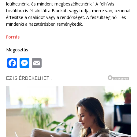
leülhetnénk, és mindent megbeszélhetnénk.” A felhívás
továbbra is él: aki látta Blankát, vagy tudja, merre van, azonnal
értesítse a családot vagy a rendőrséget. A feszültség nő – és
mindenki a hazatérésben reménykedik.
Forrás
Megosztás
F
M
E
a
e
m
c
ss
ai
e
e
l
b
n
o
g
o
e
k
r