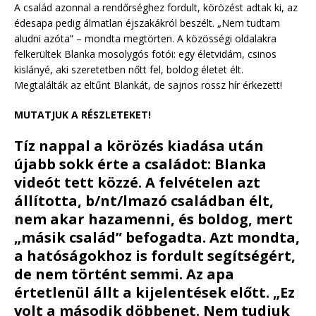
A család azonnal a rendőrséghez fordult, körözést adtak ki, az
édesapa pedig álmatlan éjszakákról beszélt. „Nem tudtam
aludni azóta” – mondta megtörten. A közösségi oldalakra
felkerültek Blanka mosolygós fotói: egy életvidám, csinos
kislányé, aki szeretetben nőtt fel, boldog életet élt.
Megtalálták az eltűnt Blankát, de sajnos rossz hír érkezett!
MUTATJUK A RÉSZLETEKET!
Tíz nappal a körözés kiadása után
újabb sokk érte a családot: Blanka
videót tett közzé. A felvételen azt
állította, b/nt/lmazó családban élt,
nem akar hazamenni, és boldog, mert
„másik család” befogadta. Azt mondta,
a hatóságokhoz is fordult segítségért,
de nem történt semmi. Az apa
értetlenül állt a kijelentések előtt. „Ez
volt a második döbbenet. Nem tudjuk