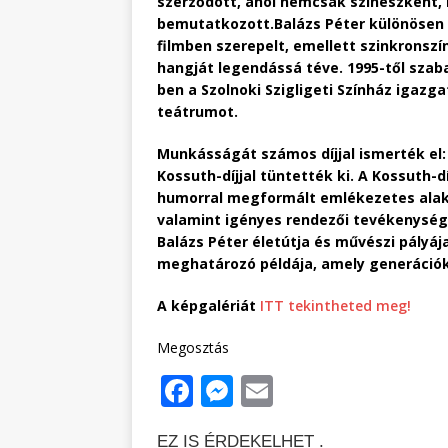
szerződött, ahol nemcsak színészként,
bemutatkozott.Balázs Péter különösen 
filmben szerepelt, emellett szinkronsz
hangját legendássá téve. 1995-től szab
ben a Szolnoki Szigligeti Színház igazg
teátrumot.
Munkásságát számos díjjal ismerték el: 
Kossuth-díjjal tüntették ki. A Kossuth-d
humorral megformált emlékezetes alak
valamint igényes rendezői tevékenysé
Balázs Péter életútja és művészi pályá
meghatározó példája, amely generáció
A képgalériát
ITT tekintheted meg!
Megosztás
F
M
E
a
e
m