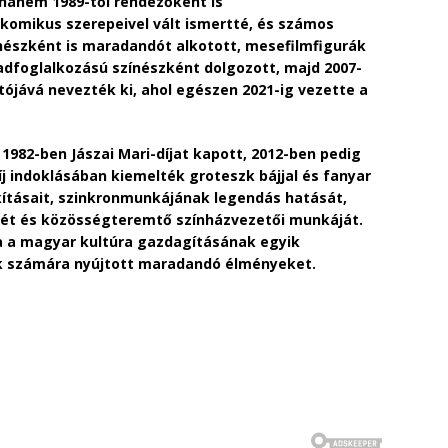
 hanem 1989-től rendezőként is
komikus szerepeivel vált ismertté, és számos
ínészként is maradandót alkotott, mesefilmfigurák
adfoglalkozású színészként dolgozott, majd 2007-
atójává nevezték ki, ahol egészen 2021-ig vezette a
1982-ben Jászai Mari-díjat kapott, 2012-ben pedig
íj indoklásában kiemelték groteszk bájjal és fanyar
ításait, szinkronmunkájának legendás hatását,
gét és közösségteremtő színházvezetői munkáját.
ja a magyar kultúra gazdagításának egyik
k számára nyújtott maradandó élményeket.