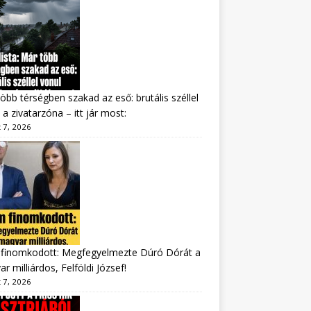
öbb térségben szakad az eső: brutális széllel
 a zivatarzóna – itt jár most:
 7, 2026
finomkodott: Megfegyelmezte Dúró Dórát a
r milliárdos, Felföldi József!
 7, 2026