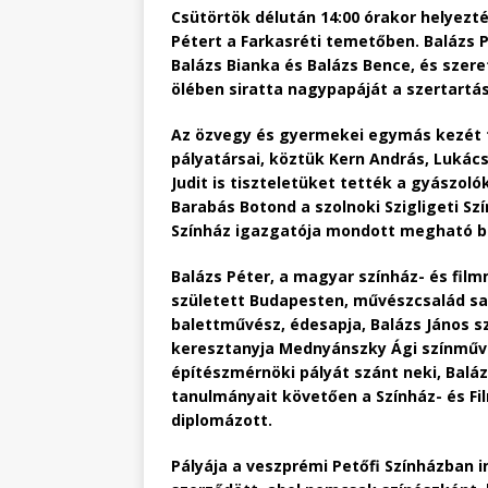
Csütörtök délután 14:00 órakor helyezt
Pétert a Farkasréti temetőben. Balázs 
Balázs Bianka és Balázs Bence, és szere
ölében siratta nagypapáját a szertartá
Az özvegy és gyermekei egymás kezét
pályatársai, köztük Kern András, Lukács
Judit is tiszteletüket tették a gyászoló
Barabás Botond a szolnoki Szigligeti Sz
Színház igazgatója mondott megható be
Balázs Péter, a magyar színház- és fil
született Budapesten, művészcsalád sa
balettművész, édesapja, Balázs János s
keresztanyja Mednyánszky Ági színművé
építészmérnöki pályát szánt neki, Baláz
tanulmányait követően a Színház- és Fi
diplomázott.
Pályája a veszprémi Petőfi Színházban 