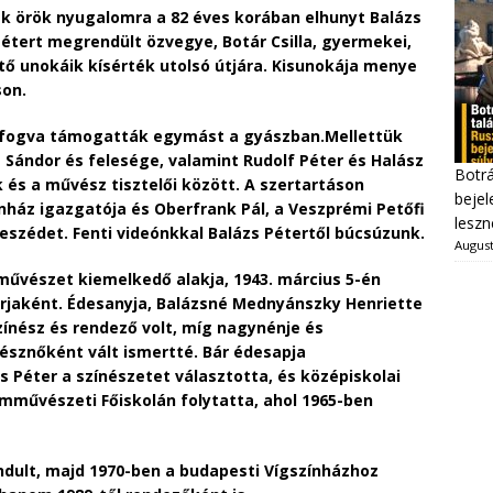
ék örök nyugalomra a 82 éves korában elhunyt Balázs
Pétert megrendült özvegye, Botár Csilla, gyermekei,
tő unokáik kísérték utolsó útjára. Kisunokája menye
son.
 fogva támogatták egymást a gyászban.Mellettük
 Sándor és felesége, valamint Rudolf Péter és Halász
Botrá
k és a művész tisztelői között. A szertartáson
bejel
ínház igazgatója és Oberfrank Pál, a Veszprémi Petőfi
leszn
szédet. Fenti videónkkal Balázs Pétertől búcsúzunk.
August
mművészet kiemelkedő alakja, 1943. március 5-én
rjaként. Édesanyja, Balázsné Mednyánszky Henriette
zínész és rendező volt, míg nagynénje és
sznőként vált ismertté. Bár édesapja
s Péter a színészetet választotta, és középiskolai
lmművészeti Főiskolán folytatta, ahol 1965-ben
indult, majd 1970-ben a budapesti Vígszínházhoz