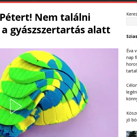
Pétert! Nem találni
Kere
 a gyászszertartás alatt
Szia
Éva v
nap f
horos
tarta
Célom
legér
könny
Köszö
jó bö