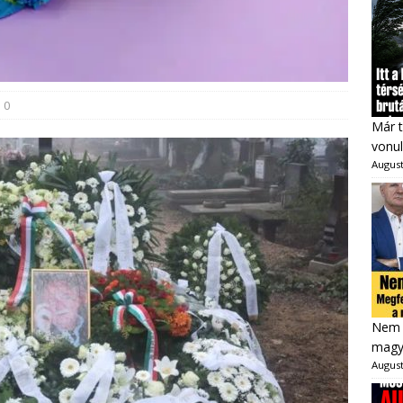
0
Már t
vonul
August
Nem 
magya
August