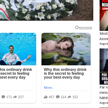
Most 
Azonn
August
Pár n
minis
hátté
August