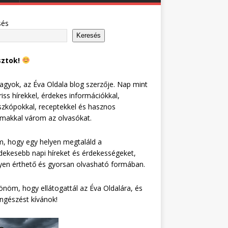
sés
Keresés
sztok!
agyok, az Éva Oldala blog szerzője. Nap mint
riss hírekkel, érdekes információkkal,
zkópokkal, receptekkel és hasznos
lmakkal várom az olvasókat.
, hogy egy helyen megtaláld a
dekesebb napi híreket és érdekességeket,
en érthető és gyorsan olvasható formában.
nöm, hogy ellátogattál az Éva Oldalára, és
ngészést kívánok!