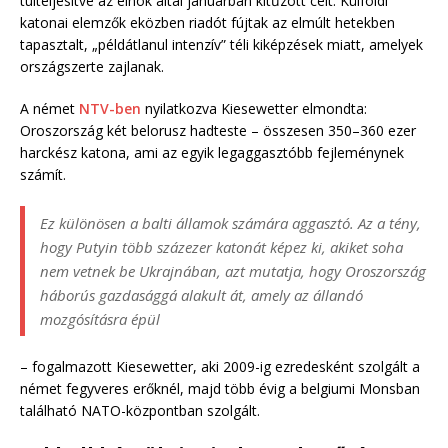
túlteljesítve az elnök által januárban kitűzött célt. Külföldi
katonai elemzők eközben riadót fújtak az elmúlt hetekben
tapasztalt, „példátlanul intenzív” téli kiképzések miatt, amelyek
országszerte zajlanak.
A német
NTV-ben
nyilatkozva Kiesewetter elmondta:
Oroszország két belorusz hadteste – összesen 350–360 ezer
harckész katona, ami az egyik legaggasztóbb fejleménynek
számít.
Ez különösen a balti államok számára aggasztó. Az a tény,
hogy Putyin több százezer katonát képez ki, akiket soha
nem vetnek be Ukrajnában, azt mutatja, hogy Oroszország
háborús gazdasággá alakult át, amely az állandó
mozgósításra épül
– fogalmazott Kiesewetter, aki 2009-ig ezredesként szolgált a
német fegyveres erőknél, majd több évig a belgiumi Monsban
található NATO-központban szolgált.