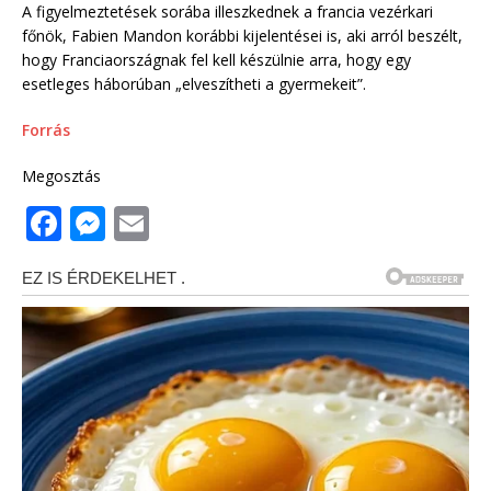
A figyelmeztetések sorába illeszkednek a francia vezérkari
főnök, Fabien Mandon korábbi kijelentései is, aki arról beszélt,
hogy Franciaországnak fel kell készülnie arra, hogy egy
esetleges háborúban „elveszítheti a gyermekeit”.
Forrás
Megosztás
F
M
E
a
e
m
c
ss
ai
e
e
l
b
n
o
g
o
e
k
r