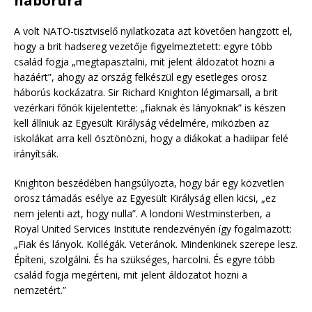
háborúra
A volt NATO-tisztviselő nyilatkozata azt követően hangzott el,
hogy a brit hadsereg vezetője figyelmeztetett: egyre több
család fogja „megtapasztalni, mit jelent áldozatot hozni a
hazáért”, ahogy az ország felkészül egy esetleges orosz
háborús kockázatra. Sir Richard Knighton légimarsall, a brit
vezérkari főnök kijelentette: „fiaknak és lányoknak” is készen
kell állniuk az Egyesült Királyság védelmére, miközben az
iskolákat arra kell ösztönözni, hogy a diákokat a hadiipar felé
irányítsák.
Knighton beszédében hangsúlyozta, hogy bár egy közvetlen
orosz támadás esélye az Egyesült Királyság ellen kicsi, „ez
nem jelenti azt, hogy nulla”. A londoni Westminsterben, a
Royal United Services Institute rendezvényén így fogalmazott:
„Fiak és lányok. Kollégák. Veteránok. Mindenkinek szerepe lesz.
Építeni, szolgálni. És ha szükséges, harcolni. És egyre több
család fogja megérteni, mit jelent áldozatot hozni a
nemzetért.”