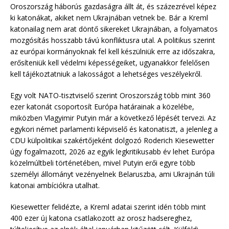
Oroszország háborús gazdaságra állt át, és százezrével képez
ki katonákat, akiket nem Ukrajnában vetnek be. Bár a Kreml
katonailag nem arat döntő sikereket Ukrajnában, a folyamatos
mozgósítás hosszabb távú konfliktusra utal. A politikus szerint
az európai kormányoknak fel kell készülniük erre az időszakra,
erősíteniük kell védelmi képességeiket, ugyanakkor felelősen
kell tájékoztatniuk a lakosságot a lehetséges veszélyekről.
Egy volt NATO-tisztviselő szerint Oroszország több mint 360
ezer katonát csoportosít Európa határainak a közelébe,
miközben Vlagyimir Putyin már a következő lépését tervezi. Az
egykori német parlamenti képviselő és katonatiszt, a jelenleg a
CDU külpolitikai szakértőjeként dolgozó Roderich Kiesewetter
úgy fogalmazott, 2026 az egyik legkritikusabb év lehet Európa
közelmúltbeli történetében, mivel Putyin erői egyre több
személyi állományt vezényelnek Belaruszba, ami Ukrajnán túli
katonai ambíciókra utalhat.
Kiesewetter felidézte, a Kreml adatai szerint idén több mint
400 ezer új katona csatlakozott az orosz hadsereghez,