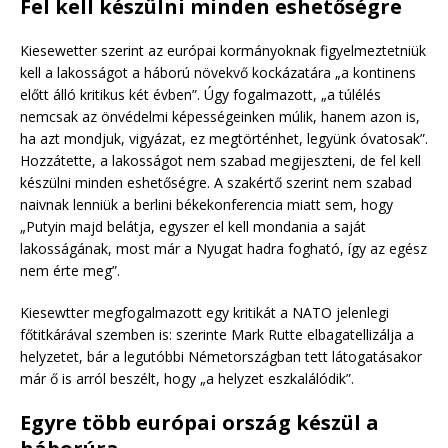
Fel kell készülni minden eshetőségre
Kiesewetter szerint az európai kormányoknak figyelmeztetniük
kell a lakosságot a háború növekvő kockázatára „a kontinens
előtt álló kritikus két évben”. Úgy fogalmazott, „a túlélés
nemcsak az önvédelmi képességeinken múlik, hanem azon is,
ha azt mondjuk, vigyázat, ez megtörténhet, legyünk óvatosak”.
Hozzátette, a lakosságot nem szabad megijeszteni, de fel kell
készülni minden eshetőségre. A szakértő szerint nem szabad
naivnak lenniük a berlini békekonferencia miatt sem, hogy
„Putyin majd belátja, egyszer el kell mondania a saját
lakosságának, most már a Nyugat hadra fogható, így az egész
nem érte meg”.
Kiesewtter megfogalmazott egy kritikát a NATO jelenlegi
főtitkárával szemben is: szerinte Mark Rutte elbagatellizálja a
helyzetet, bár a legutóbbi Németországban tett látogatásakor
már ő is arról beszélt, hogy „a helyzet eszkalálódik”.
Egyre több európai ország készül a