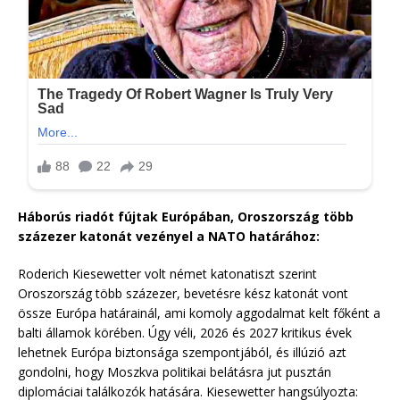
Háborús riadót fújtak Európában, Oroszország több
százezer katonát vezényel a NATO határához:
Roderich Kiesewetter volt német katonatiszt szerint
Oroszország több százezer, bevetésre kész katonát vont
össze Európa határainál, ami komoly aggodalmat kelt főként a
balti államok körében. Úgy véli, 2026 és 2027 kritikus évek
lehetnek Európa biztonsága szempontjából, és illúzió azt
gondolni, hogy Moszkva politikai belátásra jut pusztán
diplomáciai találkozók hatására. Kiesewetter hangsúlyozta: