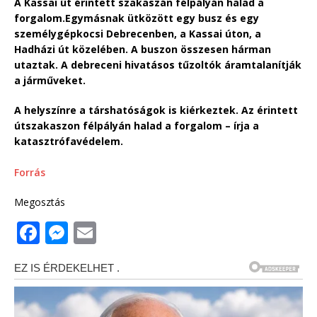
A Kassai út érintett szakaszán félpályán halad a
forgalom.
Egymásnak ütközött egy busz és egy
személygépkocsi Debrecenben, a Kassai úton, a
Hadházi út közelében. A buszon összesen hárman
utaztak. A debreceni hivatásos tűzoltók áramtalanítják
a járműveket.
A helyszínre a társhatóságok is kiérkeztek. Az érintett
útszakaszon félpályán halad a forgalom – írja a
katasztrófavédelem.
Forrás
Megosztás
F
M
E
a
e
m
c
ss
ai
e
e
l