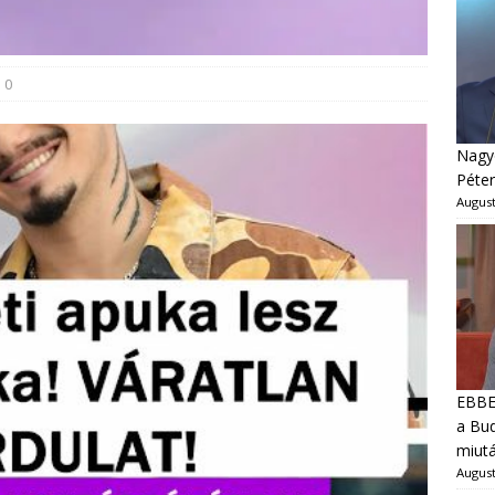
0
Nagyo
Péter
August
EBBEN
a Bud
miut
August