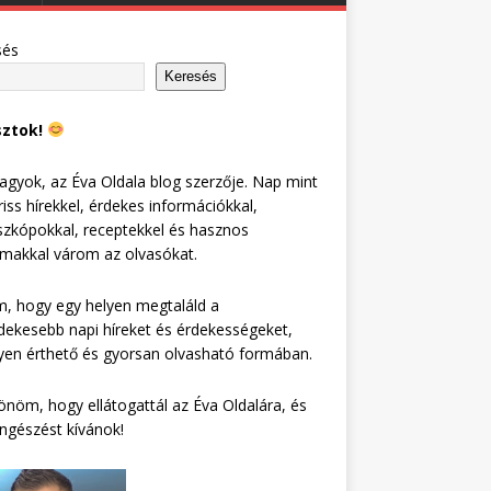
sés
Keresés
sztok!
agyok, az Éva Oldala blog szerzője. Nap mint
riss hírekkel, érdekes információkkal,
zkópokkal, receptekkel és hasznos
lmakkal várom az olvasókat.
, hogy egy helyen megtaláld a
dekesebb napi híreket és érdekességeket,
en érthető és gyorsan olvasható formában.
nöm, hogy ellátogattál az Éva Oldalára, és
ngészést kívánok!