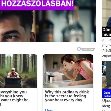
ÁLL 
munka
felhá
August
Újabb
ideig