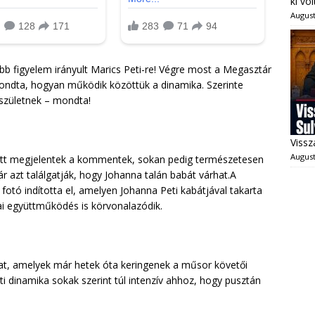
ki vo
August
 figyelem irányult Marics Peti-re! Végre most a Megasztár
mondta, hogyan működik közöttük a dinamika. Szerinte
 születnek – mondta!
Vissz
August
 alatt megjelentek a kommentek, sokan pedig természetesen
r azt találgatják, hogy Johanna talán babát várhat.A
fotó indította el, amelyen Johanna Peti kabátjával takarta
ai együttműködés is körvonalazódik.
okat, amelyek már hetek óta keringenek a műsor követői
ti dinamika sokak szerint túl intenzív ahhoz, hogy pusztán