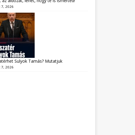
lt az áldozat, lehet, hogy te is ismerted!
 7, 2026
atérhet Sulyok Tamás? Mutatjuk
 7, 2026