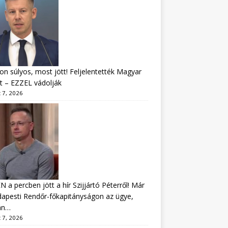
n súlyos, most jött! Feljelentették Magyar
t – EZZEL vádolják
 7, 2026
 a percben jött a hír Szijjártó Péterről! Már
apesti Rendőr-főkapitányságon az ügye,
án…
 7, 2026