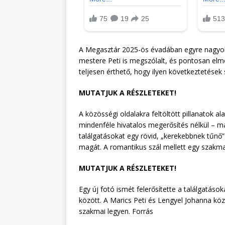
A Megasztár 2025-ös évadában egyre nagyobb
mestere Peti is megszólalt, és pontosan el
teljesen érthető, hogy ilyen következtetések
MUTATJUK A RÉSZLETEKET!
A közösségi oldalakra feltöltött pillanatok
mindenféle hivatalos megerősítés nélkül – má
találgatásokat egy rövid, „kerekebbnek tűnő” 
magát. A romantikus szál mellett egy szakm
MUTATJUK A RÉSZLETEKET!
Egy új fotó ismét felerősítette a találgatás
között. A Marics Peti és Lengyel Johanna köz
szakmai legyen. Forrás