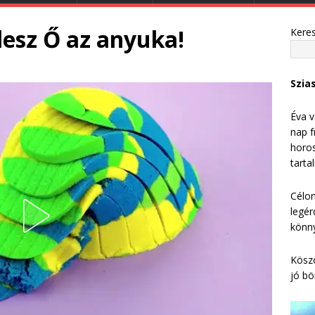
lesz Ő az anyuka!
Kere
Szia
Éva v
nap f
horos
tarta
Célom
legér
könny
Köszö
jó bö