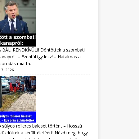
A BÁL! RENDKÍVÜLI! Döntöttek a szombati
napról: – Ezentúl így lesz! – Hatalmas a
borodás miatta:
 7, 2026
 súlyos rolleres baleset történt – Hosszú
 küzdöttek a sérült életéért! Nézd meg, hogy