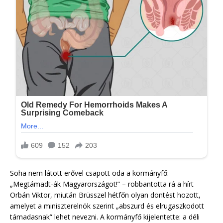
Soha nem látott erővel csapott oda a kormányfő:
„Megtámadt-ák Magyarországot!” – robbantotta rá a hírt
Orbán Viktor, miután Brüsszel hétfőn olyan döntést hozott,
amelyet a miniszterelnök szerint „abszurd és elrugaszkodott
támadasnak” lehet nevezni. A kormányfő kijelentette: a déli