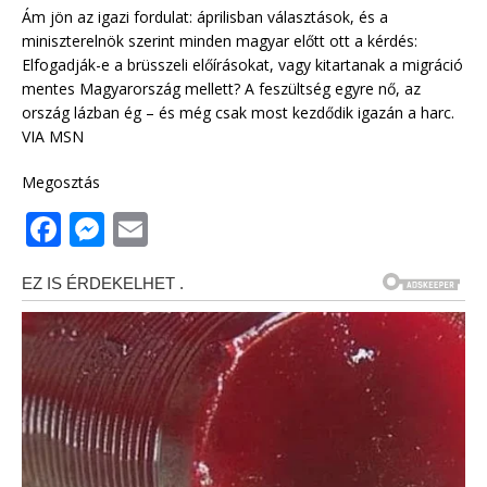
Ám jön az igazi fordulat: áprilisban választások, és a
miniszterelnök szerint minden magyar előtt ott a kérdés:
Elfogadják-e a brüsszeli előírásokat, vagy kitartanak a migráció
mentes Magyarország mellett? A feszültség egyre nő, az
ország lázban ég – és még csak most kezdődik igazán a harc.
VIA MSN
Megosztás
F
M
E
a
e
m
c
ss
ai
e
e
l
b
n
o
g
o
e
k
r