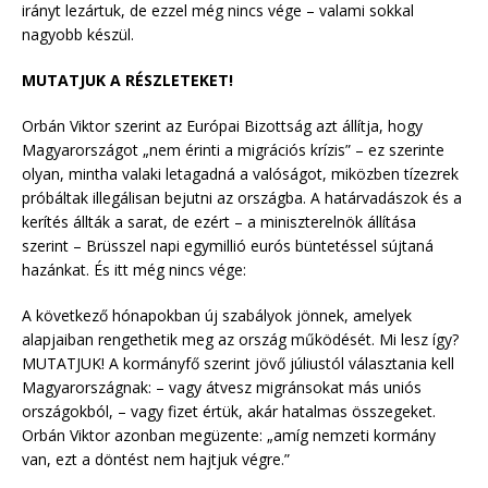
irányt lezártuk, de ezzel még nincs vége – valami sokkal
nagyobb készül.
MUTATJUK A RÉSZLETEKET!
Orbán Viktor szerint az Európai Bizottság azt állítja, hogy
Magyarországot „nem érinti a migrációs krízis” – ez szerinte
olyan, mintha valaki letagadná a valóságot, miközben tízezrek
próbáltak illegálisan bejutni az országba. A határvadászok és a
kerítés állták a sarat, de ezért – a miniszterelnök állítása
szerint – Brüsszel napi egymillió eurós büntetéssel sújtaná
hazánkat. És itt még nincs vége:
A következő hónapokban új szabályok jönnek, amelyek
alapjaiban rengethetik meg az ország működését. Mi lesz így?
MUTATJUK! A kormányfő szerint jövő júliustól választania kell
Magyarországnak: – vagy átvesz migránsokat más uniós
országokból, – vagy fizet értük, akár hatalmas összegeket.
Orbán Viktor azonban megüzente: „amíg nemzeti kormány
van, ezt a döntést nem hajtjuk végre.”