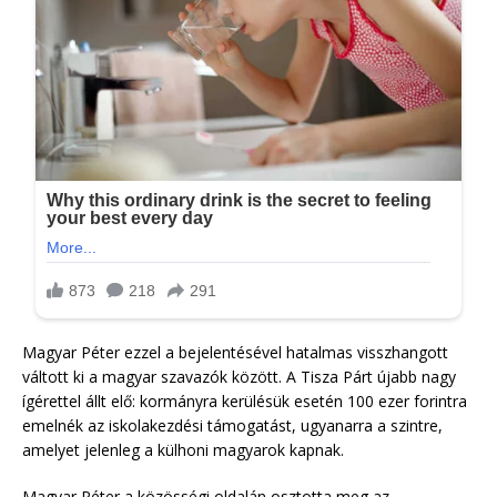
Magyar Péter ezzel a bejelentésével hatalmas visszhangott
váltott ki a magyar szavazók között. A Tisza Párt újabb nagy
ígérettel állt elő: kormányra kerülésük esetén 100 ezer forintra
emelnék az iskolakezdési támogatást, ugyanarra a szintre,
amelyet jelenleg a külhoni magyarok kapnak.
Magyar Péter a közösségi oldalán osztotta meg az