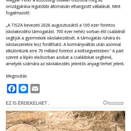
országjárása legutóbbi állomásán elhangzott vállalását. Mint
fogalmazott:
„A TISZA bevezeti 2026 augusztusától a 100 ezer forintos
iskolakezdési támogatást. 700 ezer nehéz sorban élő családnál
segítjük a gyermekek iskolakezdését. A támogatás ruhára és
iskolaszerekre lesz fordítható. A kormányváltás után azonnal
elkülönítünk erre 70 milliárd forintot a költségvetésben.” A párt
szerint a lépés elsősorban azokat a családokat segítené,
amelyek számára az iskolakezdés jelentős anyagi terhet jelent.
Megosztás
F
M
E
a
e
m
c
ss
ai
e
e
l
b
n