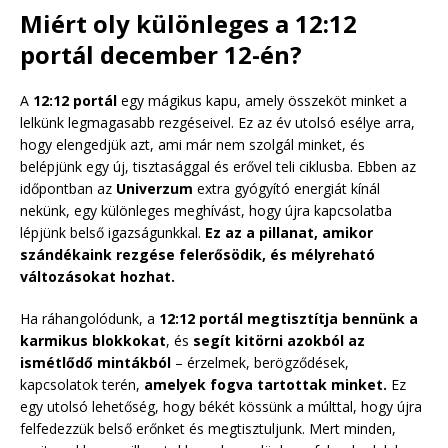
Miért oly különleges a 12:12
portál december 12-én?
A
12:12 portál
egy mágikus kapu, amely összeköt minket a
lelkünk legmagasabb rezgéseivel. Ez az év utolsó esélye arra,
hogy elengedjük azt, ami már nem szolgál minket, és
belépjünk egy új, tisztasággal és erővel teli ciklusba. Ebben az
időpontban az
Univerzum
extra gyógyító energiát kínál
nekünk, egy különleges meghívást, hogy újra kapcsolatba
lépjünk belső igazságunkkal.
Ez az a pillanat, amikor
szándékaink rezgése felerősödik, és mélyreható
változásokat hozhat.
Ha ráhangolódunk, a
12:12 portál
megtisztítja bennünk a
karmikus blokkokat
, és
segít kitörni azokból az
ismétlődő mintákból
– érzelmek, berögződések,
kapcsolatok terén,
amelyek fogva tartottak minket.
Ez
egy utolsó lehetőség, hogy békét kössünk a múlttal, hogy újra
felfedezzük belső erőnket és megtisztuljunk. Mert minden,