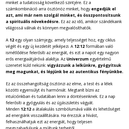
minket a tudatosság következő szintjére. Ez a
számkombináció arra ösztönöz minket, hogy
engedjük el
azt, ami már nem szolgál minket, és összpontosítsunk
a spirituális növekedésre.
Ez az az idő, amikor szándékaink
világossá válnak és könnyen megvalósíthatók.
A
12
egy olyan számjegy, amely teljességet hoz, egy ciklus
végét és egy új kezdetét jelképezi. A
12:12
formában való
ismétlődése felerősíti az energiát, és ezt a napot egy nagyon
erős energiaátjáróvá alakítja. Az
Univerzum
egyértelmű
üzenetet küld nekünk:
vigyázzunk a lelkünkre, gyógyítsuk
meg magunkat, és lépjünk be az autentikus fényünkbe.
Ez az összehangoltság ösztönzi az elme, a test és a lélek
közötti egyensúlyt és harmóniát. Megtanít bízni az
intuíciónkban és tudatában lenni a döntéseinknek. Ez a nap
felerősíti a gyógyulás és az újjászületés vágyát.
Minden
12:12
a átalakulás szimbólumává válik és lehetőséget
ad energiánk visszaállítására. Ha érezzük a hívást,
felhasználhatjuk ezt az energiát, hogy teljesen
megszabaduljunk a múltunk terheitől.