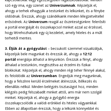
szó egy ima, egy üzenet az
Univerzumnak
. Képzeljük el,
ahogy a terhek elhagyják a testünket és lelkünket, és a fénybe
oldódnak. Érezzük, ahogy szándékaink minden lélegzetvétellel
erősödnek. Az
Univerzum
reagál az őszinteségünkre: felerősíti
a portál energiáját és összekapcsol minket azzal az érzéssel,
hogy létrehozhatunk egy új kezdetet, amely hiteles és a múlt
terheitől mentes.
3. Éljük át a gyógyulást
– becsukott szemmel vizualizáljuk,
képzeljük bele magunkat és érezzük át, ahogy a
12:12
portál
energiája áthatol a lényünkön. Érezzük a fényt, ahogy
áthalad a testünkön, megtisztítva az érzelmi és fizikai
blokkokat. Képzeljük el, ahogy minden régi teher fénnyé alakul,
és feloldódik az
Univerzumban
. Engedjük meg magunknak,
hogy a felszínre kerülő érzelmeket átérezzük, ítélkezés és
ellenállás nélkül. Minden belégzés tisztaságot hoz, minden
kilégzés pedig felszabadít minket attól, ami már nem szolgál
minket. Képzeljük el, ahogy a gyógyító energia
összekapcsolódik a valódi erőnkkel és hiteles vágyainkkal.
Ebben az állapotban érezzük, hogy a lelkünk könnyebbé és