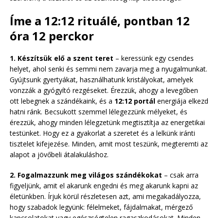
Íme a 12:12 rituálé, pontban 12
óra 12 perckor
1. Készítsük elő a szent teret
– keressünk egy csendes
helyet, ahol senki és semmi nem zavarja meg a nyugalmunkat.
Gyújtsunk gyertyákat, használhatunk kristályokat, amelyek
vonzzák a gyógyító rezgéseket. Érezzük, ahogy a levegőben
ott lebegnek a szándékaink, és a
12:12 portál
energiája elkezd
hatni ránk. Becsukott szemmel lélegezzünk mélyeket, és
érezzük, ahogy minden lélegzetünk megtisztítja az energetikai
testünket. Hogy ez a gyakorlat a szeretet és a lelkünk iránti
tisztelet kifejezése. Minden, amit most teszünk, megteremti az
alapot a jövőbeli átalakuláshoz.
2. Fogalmazzunk meg világos szándékokat
– csak arra
figyeljünk, amit el akarunk engedni és meg akarunk kapni az
életünkben. Írjuk körül részletesen azt, ami megakadályozza,
hogy szabadok legyünk: félelmeket, fájdalmakat, mérgező
kapcsolatokat vagy egészségtelen ragaszkodásokat. Minden