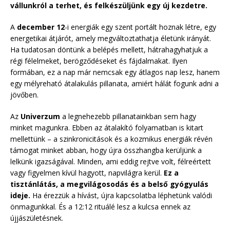
vállunkról a terhet, és felkészüljünk egy új kezdetre.
A
december 12
-i energiák egy szent portált hoznak létre, egy
energetikai átjárót, amely megváltoztathatja életünk irányát.
Ha tudatosan döntünk a belépés mellett, hátrahagyhatjuk a
régi félelmeket, berögződéseket és fájdalmakat. Ilyen
formában, ez a nap már nemcsak egy átlagos nap lesz, hanem
egy mélyreható átalakulás pillanata, amiért hálát fogunk adni a
jövőben.
Az
Univerzum
a legnehezebb pillanatainkban sem hagy
minket magunkra. Ebben az átalakító folyamatban is kitart
mellettünk – a szinkronicitások és a kozmikus energiák révén
támogat minket abban, hogy újra összhangba kerüljünk a
lelkünk igazságával. Minden, ami eddig rejtve volt, félreértett
vagy figyelmen kívül hagyott, napvilágra kerül.
Ez a
tisztánlátás, a megvilágosodás és a belső gyógyulás
ideje.
Ha érezzük a hívást, újra kapcsolatba léphetünk valódi
önmagunkkal. És a 12:12 rituálé lesz a kulcsa ennek az
újjászületésnek.