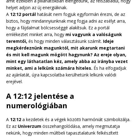
amit ezekben a pillanatokban elengedünk, az felszabadul, hogy
helyet adjon az új energiáknak.
A
12:12 portál
hatását nem fogjuk egyformán érezni, de az
biztos, hogy mindannyiunknak meg fogja adni az esélyt arra,
hogy a fájdalmat bölcsességgé alakítsuk. Ez a portál
emlékeztet minket arra, hogy
mi vagyunk a valóságunk
teremtői,
és hogy minden választásunk számít.
Ideje
megkérdeznünk magunktól, mit akarunk megtartani
és mit kell magunk mögött hagynunk? Az ereje olyan,
mint egy láthatatlan kéz, amely abba az irányba vezet
minket, ami a lelkünk számára hiteles.
És ha elfogadjuk
az ajánlatát, újra kapcsolatba kerülhetünk lelkünk valódi
erejével.
A 12:12 jelentése a
numerológiában
A
12:12
a kezdetek és a végek közötti harmóniát szimbolizálja.
Ez az
Univerzum
összehangolódása, amely megmutatja
nekünk, hogy minden múltbeli tapasztalatunk felkészített