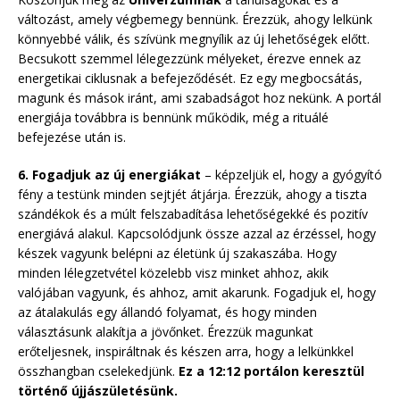
változást, amely végbemegy bennünk. Érezzük, ahogy lelkünk
könnyebbé válik, és szívünk megnyílik az új lehetőségek előtt.
Becsukott szemmel lélegezzünk mélyeket, érezve ennek az
energetikai ciklusnak a befejeződését. Ez egy megbocsátás,
magunk és mások iránt, ami szabadságot hoz nekünk. A portál
energiája továbbra is bennünk működik, még a rituálé
befejezése után is.
6. Fogadjuk az új energiákat
– képzeljük el, hogy a gyógyító
fény a testünk minden sejtjét átjárja. Érezzük, ahogy a tiszta
szándékok és a múlt felszabadítása lehetőségekké és pozitív
energiává alakul. Kapcsolódjunk össze azzal az érzéssel, hogy
készek vagyunk belépni az életünk új szakaszába. Hogy
minden lélegzetvétel közelebb visz minket ahhoz, akik
valójában vagyunk, és ahhoz, amit akarunk. Fogadjuk el, hogy
az átalakulás egy állandó folyamat, és hogy minden
választásunk alakítja a jövőnket. Érezzük magunkat
erőteljesnek, inspiráltnak és készen arra, hogy a lelkünkkel
összhangban cselekedjünk.
Ez a 12:12 portálon keresztül
történő újjászületésünk.