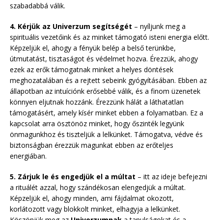
szabadabbá válik.
4. Kérjük az Univerzum segítségét
– nyíljunk meg a
spirituális vezetőink és az minket támogató isteni energia előtt.
Képzeljük el, ahogy a fényük belép a belső terünkbe,
útmutatást, tisztaságot és védelmet hozva. Érezzük, ahogy
ezek az erők támogatnak minket a helyes döntések
meghozatalában és a rejtett sebeink gyógyításában. Ebben az
állapotban az intuíciónk erősebbé válik, és a finom üzenetek
könnyen eljutnak hozzánk. Érezzünk hálát a láthatatlan
támogatásért, amely kísér minket ebben a folyamatban. Ez a
kapcsolat arra ösztönöz minket, hogy őszinték legyünk
önmagunkhoz és tiszteljük a lelkünket. Támogatva, védve és
biztonságban érezzük magunkat ebben az erőteljes
energiában.
5. Zárjuk le és engedjük el a múltat
– itt az ideje befejezni
a rituálét azzal, hogy szándékosan elengedjük a múltat.
Képzeljük el, ahogy minden, ami fájdalmat okozott,
korlátozott vagy blokkolt minket, elhagyja a lelkünket.
Köszönjük meg az
Univerzumnak
a tanulságokat és a