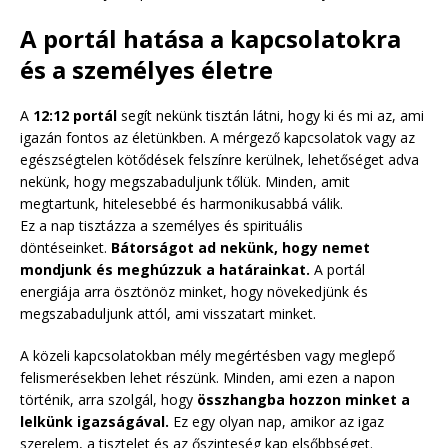
A portál hatása a kapcsolatokra
és a személyes életre
A
12:12 portál
segít nekünk tisztán látni, hogy ki és mi az, ami
igazán fontos az életünkben. A mérgező kapcsolatok vagy az
egészségtelen kötődések felszínre kerülnek, lehetőséget adva
nekünk, hogy megszabaduljunk tőlük. Minden, amit
megtartunk, hitelesebbé és harmonikusabbá válik.
Ez a nap tisztázza a személyes és spirituális
döntéseinket.
Bátorságot ad nekünk, hogy nemet
mondjunk és meghúzzuk a határainkat.
A portál
energiája arra ösztönöz minket, hogy növekedjünk és
megszabaduljunk attól, ami visszatart minket.
A közeli kapcsolatokban mély megértésben vagy meglepő
felismerésekben lehet részünk. Minden, ami ezen a napon
történik, arra szolgál, hogy
összhangba hozzon minket a
lelkünk igazságával.
Ez egy olyan nap, amikor az igaz
szerelem, a tisztelet és az őszinteség kap elsőbbséget.