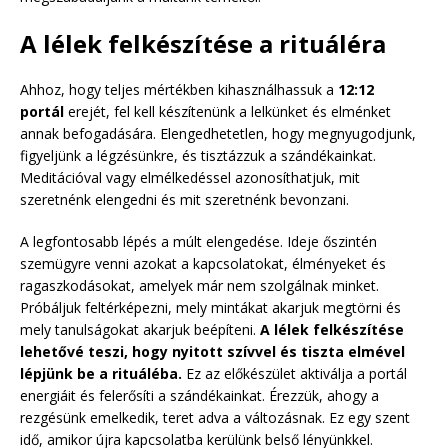
A lélek felkészítése a rituáléra
Ahhoz, hogy teljes mértékben kihasználhassuk a
12:12
portál
erejét, fel kell készítenünk a lelkünket és elménket
annak befogadására. Elengedhetetlen, hogy megnyugodjunk,
figyeljünk a légzésünkre, és tisztázzuk a szándékainkat.
Meditációval vagy elmélkedéssel azonosíthatjuk, mit
szeretnénk elengedni és mit szeretnénk bevonzani.
A legfontosabb lépés a múlt elengedése. Ideje őszintén
szemügyre venni azokat a kapcsolatokat, élményeket és
ragaszkodásokat, amelyek már nem szolgálnak minket.
Próbáljuk feltérképezni, mely mintákat akarjuk megtörni és
mely tanulságokat akarjuk beépíteni.
A lélek felkészítése
lehetővé teszi, hogy nyitott szívvel és tiszta elmével
lépjünk be a rituáléba.
Ez az előkészület aktiválja a portál
energiáit és felerősíti a szándékainkat. Érezzük, ahogy a
rezgésünk emelkedik, teret adva a változásnak. Ez egy szent
idő, amikor újra kapcsolatba kerülünk belső lényünkkel.