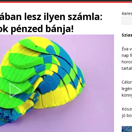
ban lesz ilyen számla:
Kere
ok pénzed bánja!
Szia
Éva v
nap f
horos
tarta
Célom
legér
könny
Köszö
jó bö