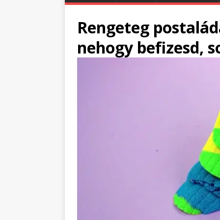
Rengeteg postaládá
nehogy befizesd, s