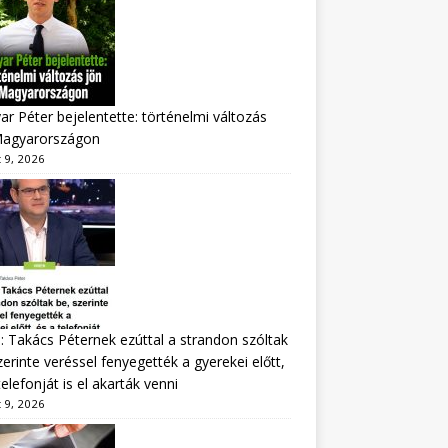
r Péter bejelentette: történelmi változás
Magyarországon
 9, 2026
: Takács Péternek ezúttal a strandon szóltak
zerinte veréssel fenyegették a gyerekei előtt,
telefonját is el akarták venni
 9, 2026