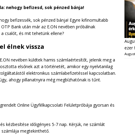
a: nehogy befizesd, sok pénzed bánja!
hogy befizessék, sok pénzed bánja! Egyre kifinomultabb
z OTP Bank után már az E.ON nevében próbálnak
a csalót, és mit tehetünk ellene?
Augus
el élnek vissza
ezer 
August
E.ON nevében küldtek hamis számlaértesítőt, jelenik meg a
osztotta elsőnek azt a történetét, amikor egy nyelvtanilag
szolgáltatástól elektronikus számlabefizetéssel kapcsolatban.
 úgy, ahogy pillanatnyira még megbízhatónak is tűnt.
rendelt Online Ügyfélkapcsolati Felületpróbája gyorsan és
és kézbesítése időigényes 5-7 nap. Kérjük, ne számlát
a számlája megtekinthető.