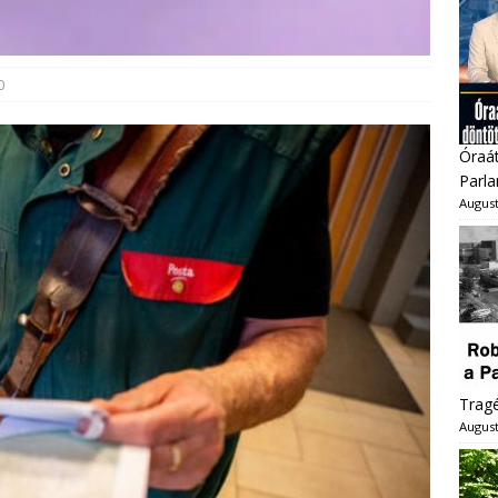
0
Óraát
Parl
August
Trag
August