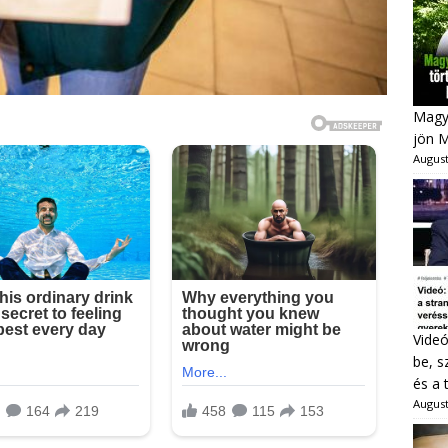
Magya
jön 
August
Videó
be, s
és a 
August