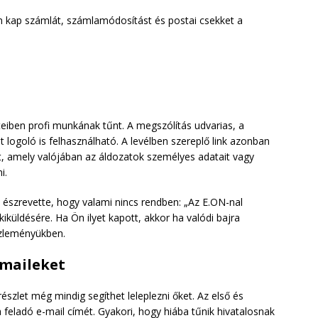
m kap számlát, számlamódosítást és postai csekket a
eteiben profi munkának tűnt. A megszólítás udvarias, a
 logoló is felhasználható. A levélben szereplő link azonban
 amely valójában az áldozatok személyes adatait vagy
i.
 észrevette, hogy valami nincs rendben: „Az E.ON-nal
kiküldésére. Ha Ön ilyet kapott, akkor ha valódi bajra
közleményükben.
-maileket
szlet még mindig segíthet leleplezni őket. Az első és
feladó e-mail címét. Gyakori, hogy hiába tűnik hivatalosnak