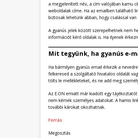
a megjelenített név, a cím valójában kamu cí
weboldalak címe. Ha az emailben található li
biztosak lehetünk abban, hogy csalással van
A gyanús jelek között szerepelhetnek nem he
információt kérő oldalak is. Ha ilyenek érkezn
Mit tegyünk, ha gyanús e-m
Ha bármilyen gyanús email érkezik a nevedre
felkeresed a szolgáltató hivatalos oldalát vag
tölts le mellékleteket, és ne add meg személ
Az E.ON emiatt már kiadott egy tájékoztató
nem kérnek személyes adatokat. A hamis lin
további károkat okozhatnak.
Forrás
Megosztás