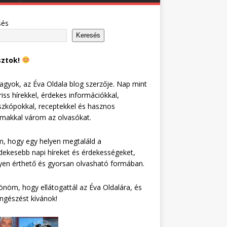
sés
Keresés
sztok!
agyok, az Éva Oldala blog szerzője. Nap mint
riss hírekkel, érdekes információkkal,
zkópokkal, receptekkel és hasznos
lmakkal várom az olvasókat.
, hogy egy helyen megtaláld a
dekesebb napi híreket és érdekességeket,
en érthető és gyorsan olvasható formában.
nöm, hogy ellátogattál az Éva Oldalára, és
ngészést kívánok!