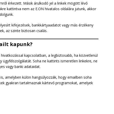
mről érkezett. Másik árulkodó jel a linkek mögött lévő
nkre kattintva nem az E.ON hivatalos oldalára jutunk, akkor
 dolgunk.
lyesírt kifejezések, bankkártyaadatot vagy más érzékeny
ek, az szinte biztosan csalás.
ailt kapunk?
 hivatkozással kapcsolatban, a legbiztosabb, ha közvetlenül
y ügyfélszolgálatát. Soha ne kattints ismeretlen linkekre, ne
yes vagy banki adataidat.
t is, amelyben külön hangsúlyozzák, hogy emailben soha
kek gyakran tartalmaznak kártevő programokat, amelyek