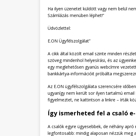
Ha ilyen üzenetet küldött vagy nem belül ne
Számlázás menüben léphet!”
Üdvözlettel:
E.ON Ügyfélszolgálat”
A cikk által közölt email szinte minden részl
szöveg mindenhol helyesírási, és az ügyeinket
egy meglehetősen gyanús webcímre vezetett,
bankkártya-információit próbálta megszerezn
Az E.ON ügyfélszolgálata szerencsére időben
ugyanígy nem került sor ilyen tartalmú email 
figyelmeztet, ne kattintson a linkre – írták 
Így ismerheted fel a csaló e
A csalók egyre ügyesebbek, de néhány apró ré
legfontosabb: mindig alaposan nézzük meg a 