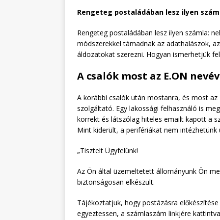
Rengeteg postaládában lesz ilyen száml
Rengeteg postaládában lesz ilyen számla: ne
módszerekkel támadnak az adathalászok, a
áldozatokat szerezni. Hogyan ismerhetjük fel 
A csalók most az E.ON nevév
A korábbi csalók után mostanra, és most az 
szolgáltató. Egy lakossági felhasználó is meg
korrekt és látszólag hiteles emailt kapott a 
Mint kiderült, a perifériákat nem intézhetünk
„Tisztelt Ügyfelünk!
Az Ön által üzemeltetett állományunk Ön meg
biztonságosan elkészült.
Tájékoztatjuk, hogy postázásra előkészítése 
egyeztessen, a számlaszám linkjére kattintv