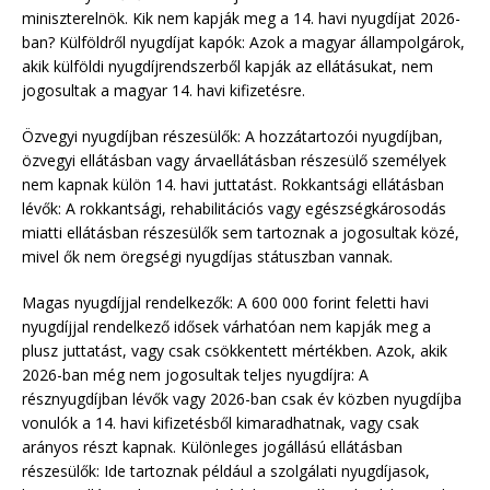
miniszterelnök. Kik nem kapják meg a 14. havi nyugdíjat 2026-
ban? Külföldről nyugdíjat kapók: Azok a magyar állampolgárok,
akik külföldi nyugdíjrendszerből kapják az ellátásukat, nem
jogosultak a magyar 14. havi kifizetésre.
Özvegyi nyugdíjban részesülők: A hozzátartozói nyugdíjban,
özvegyi ellátásban vagy árvaellátásban részesülő személyek
nem kapnak külön 14. havi juttatást. Rokkantsági ellátásban
lévők: A rokkantsági, rehabilitációs vagy egészségkárosodás
miatti ellátásban részesülők sem tartoznak a jogosultak közé,
mivel ők nem öregségi nyugdíjas státuszban vannak.
Magas nyugdíjjal rendelkezők: A 600 000 forint feletti havi
nyugdíjjal rendelkező idősek várhatóan nem kapják meg a
plusz juttatást, vagy csak csökkentett mértékben. Azok, akik
2026-ban még nem jogosultak teljes nyugdíjra: A
résznyugdíjban lévők vagy 2026-ban csak év közben nyugdíjba
vonulók a 14. havi kifizetésből kimaradhatnak, vagy csak
arányos részt kapnak. Különleges jogállású ellátásban
részesülők: Ide tartoznak például a szolgálati nyugdíjasok,