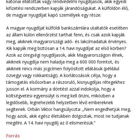
katonai ellátottak vagy rendvédelmi nyugdíjasok, akik egyedi
kifizetési rendszerben kapják járandóságukat. A külföldön élő,
de magyar nyugdíjat kapó személyek egy része.
A magyar nyugdíjat külföldi bankszámlára utaltatók esetében
az állam külön ellenőrzést tarthat fenn, és csak azok kapják
meg, akiknek magyarországi adó- és lakcímadatuk érvényes.
Kik kapják meg biztosan a 14. havi nyugdíjat az első körben?
Azok az öregségi nyugdíjasok, akik Magyarországon élnek,
akiknek nyugdíja nem haladja meg a 600 000 forintot, és
akiknek nincs más jogcímen folyósított ellátásuk (például
özvegyi vagy rokkantsági). A korlátozások célja, hogy a
támogatás elsősorban a rászoruló, kisnyugdíjas rétegekhez
jusson el. A kormány a döntést azzal indokolja, hogy a
költségvetési egyensúlyt is meg kell őrizni, miközben a
legidősebb, legnehezebb helyzetben lévő embereknek
segítenek. Orbán Viktor hangsúlyozta: „Nem engedhetjük meg,
hogy azok, akik egész életükben dolgoztak, most ne tudjanak
megélni. A 14. havi nyugdíj az ő elismerésük.”
Forrás