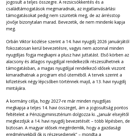
jogosult a teljes összegre. A rezsicsökkentés és a
családtámogatások megmaradnak, az ingatlanvásárlási
támogatásokat pedig nem szüntetik meg, de az árrésstop
jövője bizonytalan marad. Bevezetik, de nem mindenki kapja
meg.
Orbán Viktor közlése szerint a 14. havi nyugdíj 2026 januárjától
fokozatosan kerül bevezetésre, vagyis nem azonnal minden
nyugdíjas fogja megkapni a plusz havi juttatást. Első körben az
alacsony és átlagos nyugdíjjal rendelkezők részesülhetnek a
támogatásban, a magas nyugdíjjal rendelkező idősek viszont
kimaradhatnak a program első üteméből. A tervek szerint a
kifizetések négy lépcsőben történnek majd, a 13. havi nyugdíj
mintájára.
A kormány célja, hogy 2027-re már minden nyugdíjas
megkapja a teljes 14. havi összeget, ám a jogosultság pontos
feltételeit a Pénzügyminisztérium dolgozza ki. „Január elsejétől
megkezdjük a 14. havi nyugdíj bevezetését – több lépésben, de
biztosan. A magyar idősek megérdemlik, hogy a gazdasági
eredményekből ők is részesedjenek” – mondta a