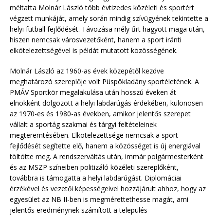
méltatta Molnár László több évtizedes közéleti és sportért
végzett munkáját, amely során mindig szívügyének tekintette a
helyi futball fejlődését. Távozása mély űrt hagyott maga után,
hiszen nemcsak városvezetőként, hanem a sport iránti
elkötelezettségével is példát mutatott közösségének.
Molnár László az 1960-as évek közepétől kezdve
meghatározó szereplője volt Püspökladány sportéletének. A
PMÁV Sportkör megalakulása után hosszú éveken át
elnökként dolgozott a helyi labdarúgás érdekében, különösen
az 1970-es és 1980-as években, amikor jelentős szerepet
vállalt a sportág szakmai és tárgyi feltételeinek
megteremtésében. Elkötelezettsége nemcsak a sport
fejlődését segítette elő, hanem a közösséget is új energiával
töltötte meg. A rendszerváltás után, immár polgármesterként
és az MSZP színeiben politizáló közéleti szereplőként,
továbbra is támogatta a helyi labdarúgást. Diplomáciai
érzékével és vezetői képességeivel hozzájárult ahhoz, hogy az
egyesület az NB II-ben is megmérettethesse magát, ami
jelentős eredménynek számított a település