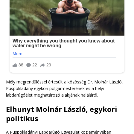
Mély megrendüléssel értesült a közösség Dr. Molnár László,
Püspökladány egykori polgármesterének és a helyi
labdarúgóélet meghatározó alakjának haláláról.
Elhunyt Molnár László, egykori
politikus
A Püspökladányi Labdarúgó Egyesület közleményében