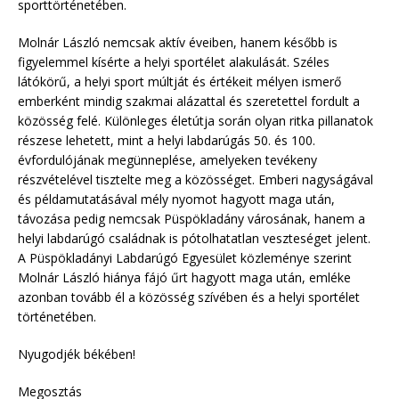
sporttörténetében.
Molnár László nemcsak aktív éveiben, hanem később is
figyelemmel kísérte a helyi sportélet alakulását. Széles
látókörű, a helyi sport múltját és értékeit mélyen ismerő
emberként mindig szakmai alázattal és szeretettel fordult a
közösség felé. Különleges életútja során olyan ritka pillanatok
részese lehetett, mint a helyi labdarúgás 50. és 100.
évfordulójának megünneplése, amelyeken tevékeny
részvételével tisztelte meg a közösséget. Emberi nagyságával
és példamutatásával mély nyomot hagyott maga után,
távozása pedig nemcsak Püspökladány városának, hanem a
helyi labdarúgó családnak is pótolhatatlan veszteséget jelent.
A Püspökladányi Labdarúgó Egyesület közleménye szerint
Molnár László hiánya fájó űrt hagyott maga után, emléke
azonban tovább él a közösség szívében és a helyi sportélet
történetében.
Nyugodjék békében!
Megosztás