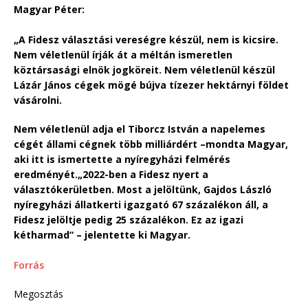
Magyar Péter:
„A Fidesz választási vereségre készül, nem is kicsire.
Nem véletlenül írják át a méltán ismeretlen
köztársasági elnök jogköreit. Nem véletlenül készül
Lázár János cégek mögé bújva tízezer hektárnyi földet
vásárolni.
Nem véletlenül adja el Tiborcz István a napelemes
cégét állami cégnek több milliárdért –mondta Magyar,
aki itt is ismertette a nyíregyházi felmérés
eredményét.„2022-ben a Fidesz nyert a
választókerületben. Most a jelöltünk, Gajdos László
nyíregyházi állatkerti igazgató 67 százalékon áll, a
Fidesz jelöltje pedig 25 százalékon. Ez az igazi
kétharmad” – jelentette ki Magyar.
Forrás
Megosztás