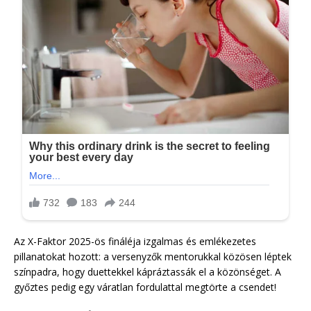
Az X-Faktor 2025-ös fináléja izgalmas és emlékezetes
pillanatokat hozott: a versenyzők mentorukkal közösen léptek
színpadra, hogy duettekkel kápráztassák el a közönséget. A
győztes pedig egy váratlan fordulattal megtörte a csendet!