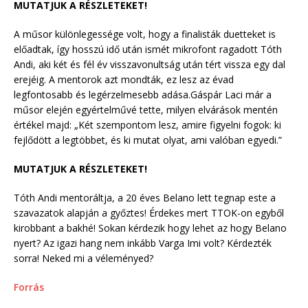
MUTATJUK A RÉSZLETEKET!
A műsor különlegessége volt, hogy a finalisták duetteket is
előadtak, így hosszú idő után ismét mikrofont ragadott Tóth
Andi, aki két és fél év visszavonultság után tért vissza egy dal
erejéig. A mentorok azt mondták, ez lesz az évad
legfontosabb és legérzelmesebb adása.Gáspár Laci már a
műsor elején egyértelművé tette, milyen elvárások mentén
értékel majd: „Két szempontom lesz, amire figyelni fogok: ki
fejlődött a legtöbbet, és ki mutat olyat, ami valóban egyedi.”
MUTATJUK A RÉSZLETEKET!
Tóth Andi mentoráltja, a 20 éves Belano lett tegnap este a
szavazatok alapján a győztes! Érdekes mert TTOK-on egyből
kirobbant a bakhé! Sokan kérdezik hogy lehet az hogy Belano
nyert? Az igazi hang nem inkább Varga Imi volt? Kérdezték
sorra! Neked mi a véleményed?
Forrás