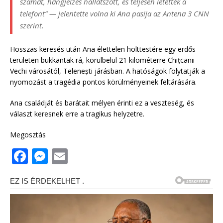
számát, hangjelzés hallatszott, és teljesen letették a
telefont” — jelentette volna ki Ana pasija az Antena 3 CNN
szerint.
Hosszas keresés után Ana élettelen holttestére egy erdős
területen bukkantak rá, körülbelül 21 kilométerre Chițcanii
Vechi városától, Telenești járásban. A hatóságok folytatják a
nyomozást a tragédia pontos körülményeinek feltárására.
Ana családját és barátait mélyen érinti ez a veszteség, és
választ keresnek erre a tragikus helyzetre.
Megosztás
F
M
E
a
e
m
c
ss
ai
e
e
l
b
n