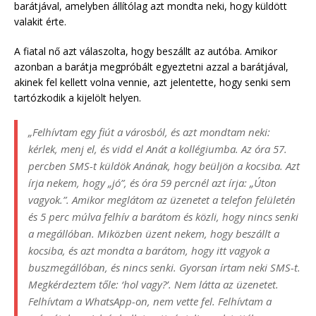
barátjával, amelyben állítólag azt mondta neki, hogy küldött
valakit érte.
A fiatal nő azt válaszolta, hogy beszállt az autóba. Amikor
azonban a barátja megpróbált egyeztetni azzal a barátjával,
akinek fel kellett volna vennie, azt jelentette, hogy senki sem
tartózkodik a kijelölt helyen.
„Felhívtam egy fiút a városból, és azt mondtam neki:
kérlek, menj el, és vidd el Anát a kollégiumba. Az óra 57.
percben SMS-t küldök Anának, hogy beüljön a kocsiba. Azt
írja nekem, hogy „jó”, és óra 59 percnél azt írja: „Úton
vagyok.”. Amikor meglátom az üzenetet a telefon felületén
és 5 perc múlva felhív a barátom és közli, hogy nincs senki
a megállóban. Miközben üzent nekem, hogy beszállt a
kocsiba, és azt mondta a barátom, hogy itt vagyok a
buszmegállóban, és nincs senki. Gyorsan írtam neki SMS-t.
Megkérdeztem tőle: ‘hol vagy?’. Nem látta az üzenetet.
Felhívtam a WhatsApp-on, nem vette fel. Felhívtam a