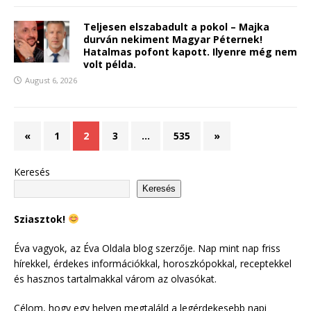
Teljesen elszabadult a pokol – Majka
durván nekiment Magyar Péternek!
Hatalmas pofont kapott. Ilyenre még nem
volt példa.
August 6, 2026
«
1
2
3
…
535
»
Keresés
Keresés
Sziasztok!
Éva vagyok, az Éva Oldala blog szerzője. Nap mint nap friss
hírekkel, érdekes információkkal, horoszkópokkal, receptekkel
és hasznos tartalmakkal várom az olvasókat.
Célom, hogy egy helyen megtaláld a legérdekesebb napi