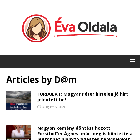
Articles by
D@m
FORDULAT: Magyar Péter hirtelen jó hírt
jelentett be!
August 6, 2026
Nagyon kemény döntést hozott
Forsthoffer Ágnes: már meg is büntette a
legtöbbet hiányzó fideszes képviselőket.