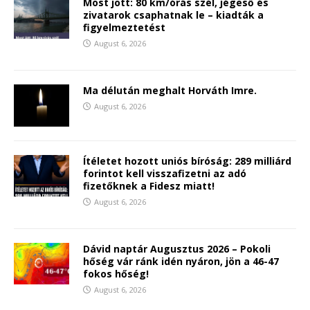
Most jött: 80 km/órás szél, jégeső és
zivatarok csaphatnak le – kiadták a
figyelmeztetést
August 6, 2026
Ma délután meghalt Horváth Imre.
August 6, 2026
Ítéletet hozott uniós bíróság: 289 milliárd
forintot kell visszafizetni az adó
fizetőknek a Fidesz miatt!
August 6, 2026
Dávid naptár Augusztus 2026 – Pokoli
hőség vár ránk idén nyáron, jön a 46-47
fokos hőség!
August 6, 2026