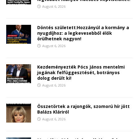
August 6, 2026
Döntés született:Hozzányúl a kormány a
nyugdíjhoz: a legkevesebből élők
örülhetnek nagyon!
August 6, 2026
Kezdeményezték Pócs János mentelmi
jogának felfüggesztését, botrányos
dolog derült ki!
August 6, 2026
Összetörtek a rajongók, szomorú hír jött
Balázs Kláriról
August 6, 2026