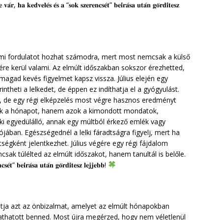
𝐝𝐯𝐞𝐥𝐞́𝐬 𝐞́𝐬 𝐚 “𝐬𝐨𝐤 𝐬𝐳𝐞𝐫𝐞𝐧𝐜𝐬𝐞́𝐭” 𝐛𝐞𝐢́𝐫𝐚́𝐬𝐚 𝐮𝐭𝐚́𝐧 𝐠𝐨̈𝐫𝐝𝐢́𝐭𝐞𝐬𝐳
lmi fordulatot hozhat számodra, mert most nemcsak a külső
e kerül valami. Az elmúlt időszakban sokszor érezhetted,
agad kevés figyelmet kapsz vissza. Július elején egy
ntheti a lelkedet, de éppen ez indíthatja el a gyógyulást.
, de egy régi elképzelés most végre hasznos eredményt
ják a hónapot, hanem azok a kimondott mondatok,
i egyedülálló, annak egy múltból érkező emlék vagy
ójában. Egészségednél a lelki fáradtságra figyelj, mert ha
égként jelentkezhet. Július végére egy régi fájdalom
sak túlélted az elmúlt időszakot, hanem tanultál is belőle.
𝐬𝐞́𝐭” 𝐛𝐞𝐢́𝐫𝐚́𝐬𝐚 𝐮𝐭𝐚́𝐧 𝐠𝐨̈𝐫𝐝𝐢́𝐭𝐞𝐬𝐳 𝐥𝐞𝐣𝐣𝐞𝐛𝐛!
tja azt az önbizalmat, amelyet az elmúlt hónapokban
thatott benned. Most újra megérzed, hogy nem véletlenül