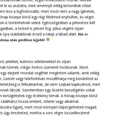
tél le az asztalra, mint amennyit eddig kimondtak rólad.
lem lesz a legfontosabb, mert most nem a nagy ígéretek,
nap közepe körül egy régi félelmed enyhülhet, és végre
k is történhetnek veled. Egészségedben a pihenésre kell
gadban, a tested is jelezni fog. Július végére olyan
 stabilabbnak érzed a talajt a lábad alatt. 𝐇𝐞́𝐭 𝐞́𝐯
𝐢́𝐫𝐚́𝐬𝐚 𝐮𝐭𝐚́𝐧 𝐠𝐨̈𝐫𝐝𝐢́𝐭𝐞𝐬𝐳 𝐥𝐞𝐣𝐣𝐞𝐛𝐛!
ró jelekkel, különös véletlenekkel és olyan
inak tűnnek, mégis fontos üzenetet hordoznak. Most
t egy elejtett mondat segíthet megérteni valamit, amit eddig
 hír, üzenet vagy telefonhívás mozdíthatja meg körülötted az
lehetőség is felbukkanhat, de nem szabad kapkodnod, mert
ennek látszik. Szerelemben egy őszinte beszélgetés sokat
en kerülgettetek egy érzékeny témát. A hónap közepe körül
e találhatsz hozzá embert, ötletet vagy alkalmat.
vásodra figyelj, mert most könnyen túlpörgetheted magad.
 és úgy érezheted, mintha a sors végre összeillesztené