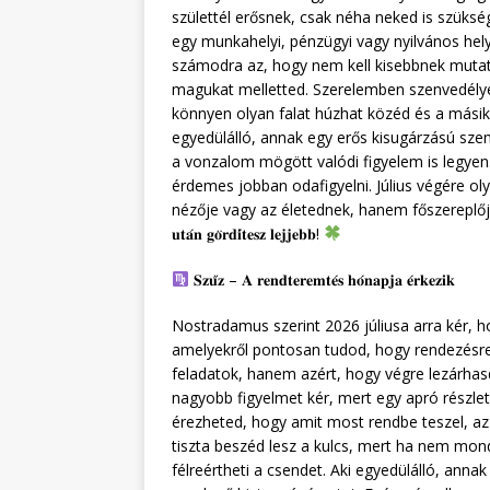
születtél erősnek, csak néha neked is szükség
egy munkahelyi, pénzügyi vagy nyilvános hel
számodra az, hogy nem kell kisebbnek mut
magukat melletted. Szerelemben szenvedélye
könnyen olyan falat húzhat közéd és a mási
egyedülálló, annak egy erős kisugárzású szem
a vonzalom mögött valódi figyelem is legyen.
érdemes jobban odafigyelni. Július végére ol
nézője vagy az életednek, hanem főszereplője. 𝐇𝐞́𝐭 𝐞́𝐯 𝐬𝐳𝐞𝐫𝐞𝐧
𝐮𝐭𝐚́𝐧 𝐠𝐨̈𝐫𝐝𝐢́𝐭𝐞𝐬𝐳 𝐥𝐞𝐣𝐣𝐞𝐛𝐛!
𝐒𝐳𝐮̋𝐳 – 𝐀 𝐫𝐞𝐧𝐝𝐭𝐞𝐫𝐞𝐦𝐭𝐞́𝐬 𝐡𝐨́𝐧𝐚𝐩𝐣𝐚 𝐞́𝐫𝐤𝐞𝐳𝐢𝐤
Nostradamus szerint 2026 júliusa arra kér, 
amelyekről pontosan tudod, hogy rendezésre
feladatok, hanem azért, hogy végre lezárhasd
nagyobb figyelmet kér, mert egy apró részle
érezheted, hogy amit most rendbe teszel, 
tiszta beszéd lesz a kulcs, mert ha nem mo
félreértheti a csendet. Aki egyedülálló, an