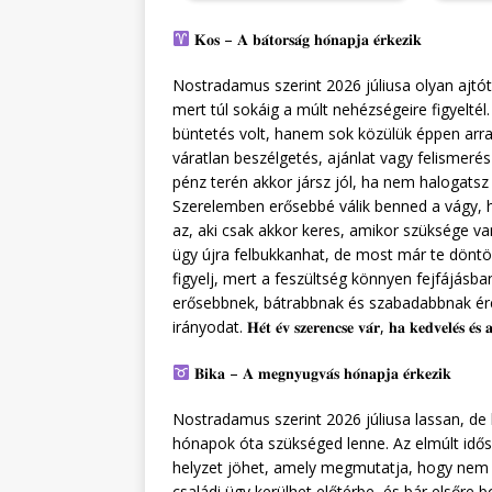
𝐊𝐨𝐬 – 𝐀 𝐛𝐚́𝐭𝐨𝐫𝐬𝐚́𝐠 𝐡𝐨́𝐧𝐚𝐩𝐣𝐚 𝐞́𝐫𝐤𝐞𝐳𝐢𝐤
Nostradamus szerint 2026 júliusa olyan ajtót
mert túl sokáig a múlt nehézségeire figyelt
büntetés volt, hanem sok közülük éppen arra k
váratlan beszélgetés, ajánlat vagy felismerés
pénz terén akkor jársz jól, ha nem halogatsz
Szerelemben erősebbé válik benned a vágy, hog
az, aki csak akkor keres, amikor szüksége va
ügy újra felbukkanhat, de most már te döntöd
figyelj, mert a feszültség könnyen fejfájásba
erősebbnek, bátrabbnak és szabadabbnak ére
irányodat. 𝐇𝐞́𝐭 𝐞́𝐯 𝐬𝐳𝐞𝐫𝐞𝐧𝐜𝐬𝐞 𝐯𝐚́𝐫, 𝐡𝐚 𝐤𝐞𝐝𝐯𝐞𝐥𝐞́𝐬 𝐞́𝐬 𝐚 “𝐬
𝐁𝐢𝐤𝐚 – 𝐀 𝐦𝐞𝐠𝐧𝐲𝐮𝐠𝐯𝐚́𝐬 𝐡𝐨́𝐧𝐚𝐩𝐣𝐚 𝐞́𝐫𝐤𝐞𝐳𝐢𝐤
Nostradamus szerint 2026 júliusa lassan, de
hónapok óta szükséged lenne. Az elmúlt idős
helyzet jöhet, amely megmutatja, hogy nem vo
családi ügy kerülhet előtérbe, és bár elsőr