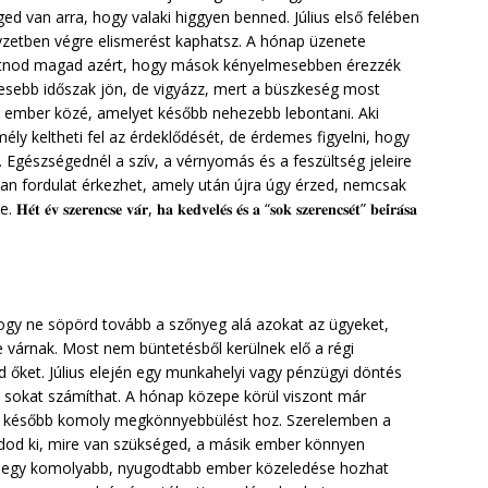
ed van arra, hogy valaki higgyen benned. Július első felében
yzetben végre elismerést kaphatsz. A hónap üzenete
atnod magad azért, hogy mások kényelmesebben érezzék
sebb időszak jön, de vigyázz, mert a büszkeség most
k ember közé, amelyet később nehezebb lebontani. Aki
ély keltheti fel az érdeklődését, de érdemes figyelni, hogy
 Egészségednél a szív, a vérnyomás és a feszültség jeleire
yan fordulat érkezhet, amely után újra úgy érzed, nemcsak
𝐜𝐬𝐞 𝐯𝐚́𝐫, 𝐡𝐚 𝐤𝐞𝐝𝐯𝐞𝐥𝐞́𝐬 𝐞́𝐬 𝐚 “𝐬𝐨𝐤 𝐬𝐳𝐞𝐫𝐞𝐧𝐜𝐬𝐞́𝐭” 𝐛𝐞𝐢́𝐫𝐚́𝐬𝐚
hogy ne söpörd tovább a szőnyeg alá azokat az ügyeket,
 várnak. Most nem büntetésből kerülnek elő a régi
 őket. Július elején egy munkahelyi vagy pénzügyi döntés
t sokat számíthat. A hónap közepe körül viszont már
az később komoly megkönnyebbülést hoz. Szerelemben a
ndod ki, mire van szükséged, a másik ember könnyen
nak egy komolyabb, nyugodtabb ember közeledése hozhat