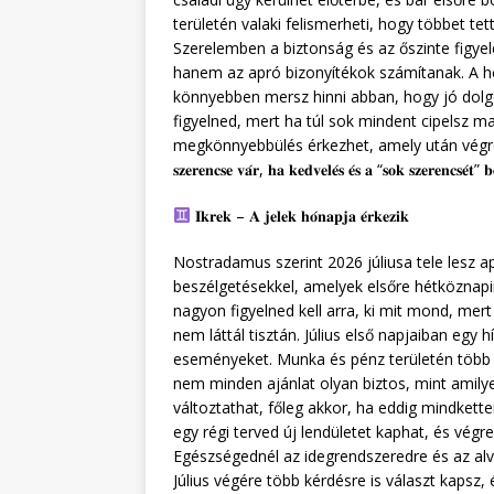
területén valaki felismerheti, hogy többet tet
Szerelemben a biztonság és az őszinte figye
hanem az apró bizonyítékok számítanak. A hó
könnyebben mersz hinni abban, hogy jó dolgo
figyelned, mert ha túl sok mindent cipelsz ma
megkönnyebbülés érkezhet, amely után végre újra
𝐬𝐳𝐞𝐫𝐞𝐧𝐜𝐬𝐞 𝐯𝐚́𝐫, 𝐡𝐚 𝐤𝐞𝐝𝐯𝐞𝐥𝐞́𝐬 𝐞́𝐬 𝐚 “𝐬𝐨𝐤 𝐬𝐳𝐞𝐫𝐞𝐧𝐜𝐬𝐞́𝐭” 𝐛𝐞
𝐈𝐤𝐫𝐞𝐤 – 𝐀 𝐣𝐞𝐥𝐞𝐤 𝐡𝐨́𝐧𝐚𝐩𝐣𝐚 𝐞́𝐫𝐤𝐞𝐳𝐢𝐤
Nostradamus szerint 2026 júliusa tele lesz ap
beszélgetésekkel, amelyek elsőre hétköznap
nagyon figyelned kell arra, ki mit mond, mer
nem láttál tisztán. Július első napjaiban egy
eseményeket. Munka és pénz területén több 
nem minden ajánlat olyan biztos, mint amily
változtathat, főleg akkor, ha eddig mindkett
egy régi terved új lendületet kaphat, és végr
Egészségednél az idegrendszeredre és az al
Július végére több kérdésre is választ kapsz,