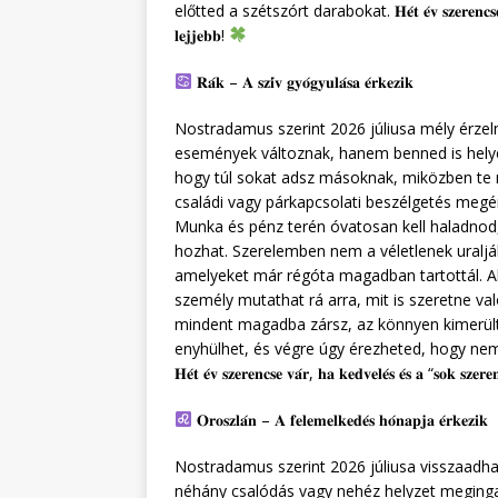
előtted a szétszórt darabokat. 𝐇𝐞́𝐭 𝐞́𝐯 𝐬𝐳𝐞𝐫𝐞𝐧𝐜𝐬𝐞 𝐯𝐚́𝐫, 𝐡𝐚 𝐤
𝐥𝐞𝐣𝐣𝐞𝐛𝐛!
𝐑𝐚́𝐤 – 𝐀 𝐬𝐳𝐢́𝐯 𝐠𝐲𝐨́𝐠𝐲𝐮𝐥𝐚́𝐬𝐚 𝐞́𝐫𝐤𝐞𝐳𝐢𝐤
Nostradamus szerint 2026 júliusa mély érze
események változnak, hanem benned is helyér
hogy túl sokat adsz másoknak, miközben te m
családi vagy párkapcsolati beszélgetés megéri
Munka és pénz terén óvatosan kell haladnod
hozhat. Szerelemben nem a véletlenek ural
amelyeket már régóta magadban tartottál. Ak
személy mutathat rá arra, mit is szeretne val
mindent magadba zársz, az könnyen kimerülts
enyhülhet, és végre úgy érezheted, hogy nemc
𝐇𝐞́𝐭 𝐞́𝐯 𝐬𝐳𝐞𝐫𝐞𝐧𝐜𝐬𝐞 𝐯𝐚́𝐫, 𝐡𝐚 𝐤𝐞𝐝𝐯𝐞𝐥𝐞́𝐬 𝐞́𝐬 𝐚 “𝐬𝐨𝐤 𝐬𝐳𝐞𝐫𝐞𝐧
𝐎𝐫𝐨𝐬𝐳𝐥𝐚́𝐧 – 𝐀 𝐟𝐞𝐥𝐞𝐦𝐞𝐥𝐤𝐞𝐝𝐞́𝐬 𝐡𝐨́𝐧𝐚𝐩𝐣𝐚 𝐞́𝐫𝐤𝐞𝐳𝐢𝐤
Nostradamus szerint 2026 júliusa visszaadha
néhány csalódás vagy nehéz helyzet meginga