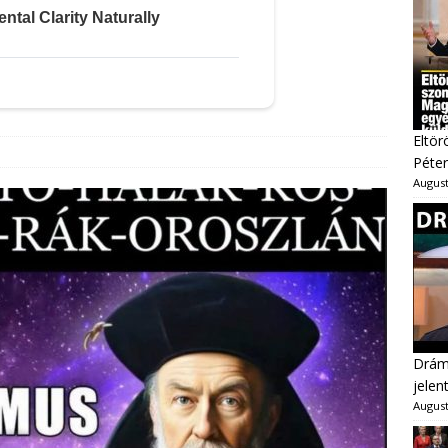
Eltör
Péter
August
Dráma
jelen
August