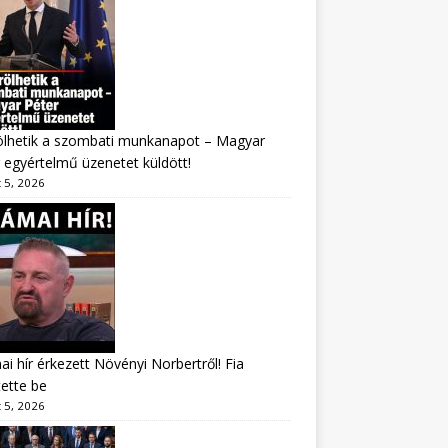
ölhetik a szombati munkanapot – Magyar
 egyértelmű üzenetet küldött!
 5, 2026
i hír érkezett Növényi Norbertről! Fia
tette be
 5, 2026