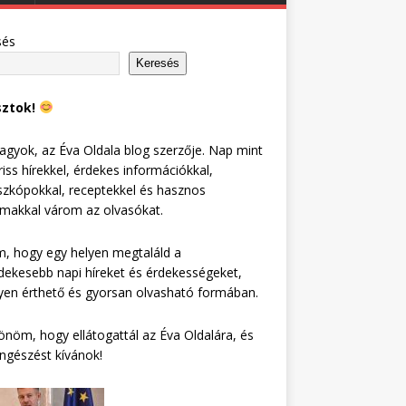
sés
Keresés
sztok!
agyok, az Éva Oldala blog szerzője. Nap mint
riss hírekkel, érdekes információkkal,
zkópokkal, receptekkel és hasznos
lmakkal várom az olvasókat.
, hogy egy helyen megtaláld a
dekesebb napi híreket és érdekességeket,
en érthető és gyorsan olvasható formában.
nöm, hogy ellátogattál az Éva Oldalára, és
ngészést kívánok!