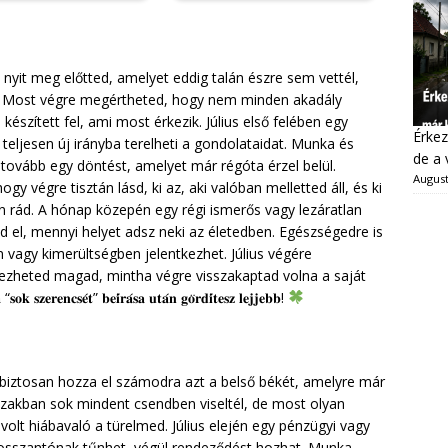
 nyit meg előtted, amelyet eddig talán észre sem vettél,
él. Most végre megértheted, hogy nem minden akadály
észített fel, ami most érkezik. Július első felében egy
Érkez
 teljesen új irányba terelheti a gondolataidat. Munka és
de a 
 tovább egy döntést, amelyet már régóta érzel belül.
August
y végre tisztán lásd, ki az, aki valóban melletted áll, és ki
n rád. A hónap közepén egy régi ismerős vagy lezáratlan
 el, mennyi helyet adsz neki az életedben. Egészségedre is
n vagy kimerültségben jelentkezhet. Július végére
zheted magad, mintha végre visszakaptad volna a saját
𝐤 𝐬𝐳𝐞𝐫𝐞𝐧𝐜𝐬𝐞́𝐭” 𝐛𝐞𝐢́𝐫𝐚́𝐬𝐚 𝐮𝐭𝐚́𝐧 𝐠𝐨̈𝐫𝐝𝐢́𝐭𝐞𝐬𝐳 𝐥𝐞𝐣𝐣𝐞𝐛𝐛!
 biztosan hozza el számodra azt a belső békét, amelyre már
zakban sok mindent csendben viseltél, de most olyan
lt hiábavaló a türelmed. Július elején egy pénzügyi vagy
e bosszantónak tűnhet, végül rendeződést hozhat. Munka