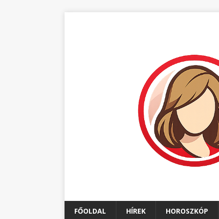
FŐOLDAL
HÍREK
HOROSZKÓP