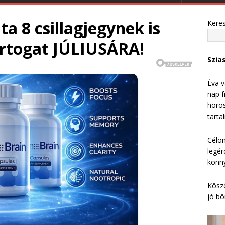
a 8 csillagjegynek is
Kere
artogat JÚLIUSÁRA!
Szia
Éva v
nap f
horos
tarta
Célom
legér
könny
Köszö
jó bö