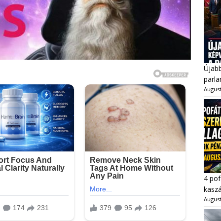
Újabb
parl
August
4 pof
kaszá
August