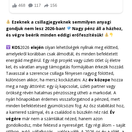
Ezeknek a csillagjegyeknek semmilyen anyagi
gondjuk nem lesz 2026-ban!
Nagy pénz áll a házhoz,
és végre beérik minden eddigi erőfeszítésük!
KOS
2026
elején
olyan lehetőségek nyílnak meg előtted,
amelyekről korábban csak álmodtál, és minden befektetett
energiád megtérül. Egy régi projekt vagy üzleti ötlet új életre
kel, és váratlan anyagi támogatás formájában érkezik hozzád.
Tavasszal a szerencse csillaga fényesen ragyog fölötted,
különösen akkor, ha mersz kockáztatni. Az
év közepe
hozza
meg a nagy áttörést: egy új kapcsolat, üzleti partner vagy
örökség révén hatalmas pénzösszeg ütheti a markodat. A
nyári hónapokban érdemes visszaforgatnod a pénzed, mert
minden befektetésed gyümölcsözni fog. Az ősz stabilitást hoz,
a karriered szárnyal, és a családod is büszkén néz rád.
Év
végére
már nem a számlákat nézed, hanem azon
gondolkodsz, mibe fektesd a nyereséget. Egy régi álom – saját
otthon, autó, vállalkozás – valóra válik. A 2026-os év a jólét, a