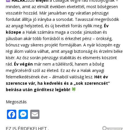
HALAK
2026
elején
a csillagok végre rád mosolyognak –
minden, amit az elmúlt években elvetettél, most bőségesen
visszatér hozzád. Már januárban egy váratlan pénzügyi
fordulat állítja jó irányba a sorsodat. Tavasszal megerősödik
az anyagi helyzeted, és új bevételi forrás nyílik meg.
Év
közepe
a Halak számára maga a csoda: júniusban és
júliusban akár több forrásból is érkezhet pénz – örökség,
bónusz vagy sikeres projekt formájában. A nyár közepén egy
régi álom valóra válhat, amit anyagi biztonság és érzelmi béke
kísér. Az ősz során pénzügyi stabilitás és elismerés köszönt
rád.
Év végén
már nem a túlélésről, hanem a bőség
megőrzéséről szól az életed. Ez az év a Halak anyagi
felemelkedésének éve – álmaiból valóság lesz.
Hét év
szerencse vár, ha kedvelés és a „sok szerencsét”
beírása után gördítesz lejjebb!
Megosztás
F
M
E
a
e
m