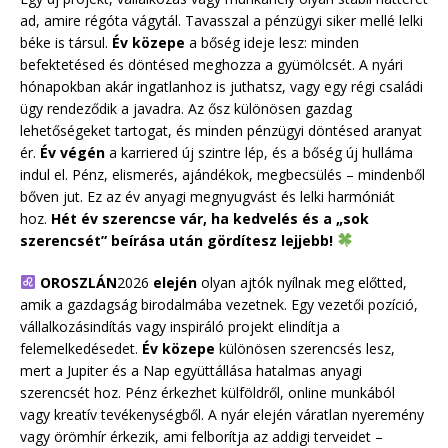
ad, amire régóta vágytál. Tavasszal a pénzügyi siker mellé lelki
béke is társul.
Év közepe
a bőség ideje lesz: minden
befektetésed és döntésed meghozza a gyümölcsét. A nyári
hónapokban akár ingatlanhoz is juthatsz, vagy egy régi családi
ügy rendeződik a javadra. Az ősz különösen gazdag
lehetőségeket tartogat, és minden pénzügyi döntésed aranyat
ér.
Év végén
a karriered új szintre lép, és a bőség új hulláma
indul el. Pénz, elismerés, ajándékok, megbecsülés – mindenből
bőven jut. Ez az év anyagi megnyugvást és lelki harmóniát
hoz.
Hét év szerencse vár, ha kedvelés és a „sok
szerencsét” beírása után gördítesz lejjebb!
OROSZLÁN
2026
elején
olyan ajtók nyílnak meg előtted,
amik a gazdagság birodalmába vezetnek. Egy vezetői pozíció,
vállalkozásindítás vagy inspiráló projekt elindítja a
felemelkedésedet.
Év közepe
különösen szerencsés lesz,
mert a Jupiter és a Nap együttállása hatalmas anyagi
szerencsét hoz. Pénz érkezhet külföldről, online munkából
vagy kreatív tevékenységből. A nyár elején váratlan nyeremény
vagy örömhír érkezik, ami felborítja az addigi terveidet –