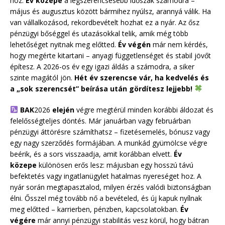
hoz.
Év közepe
a legszerencsésebb időszak számodra –
május és augusztus között bármihez nyúlsz, arannyá válik. Ha
van vállalkozásod, rekordbevételt hozhat ez a nyár. Az ősz
pénzügyi bőséggel és utazásokkal telik, amik még több
lehetőséget nyitnak meg előtted.
Év végén
már nem kérdés,
hogy megérte kitartani – anyagi függetlenséget és stabil jövőt
építesz. A 2026-os év egy igazi áldás a számodra, a siker
szinte magától jön.
Hét év szerencse vár, ha kedvelés és
a „sok szerencsét” beírása után gördítesz lejjebb!
BAK
2026
elején
végre megtérül minden korábbi áldozat és
felelősségteljes döntés. Már januárban vagy februárban
pénzügyi áttörésre számíthatsz – fizetésemelés, bónusz vagy
egy nagy szerződés formájában. A munkád gyümölcse végre
beérik, és a sors visszaadja, amit korábban elvett.
Év
közepe
különösen erős lesz: májusban egy hosszú távú
befektetés vagy ingatlanügylet hatalmas nyereséget hoz. A
nyár során megtapasztalod, milyen érzés valódi biztonságban
élni. Ősszel még tovább nő a bevételed, és új kapuk nyílnak
meg előtted – karrierben, pénzben, kapcsolatokban.
Év
végére
már annyi pénzügyi stabilitás vesz körül, hogy bátran