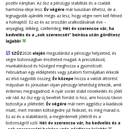
pozitív irányban. Az ősz a pénzügyi stabilitás és a családi
harmónia ideje lesz.
Év végére
már luxusban élhetsz, de a
legnagyobb ajándék mégis az lesz, hogy végre nem kell félned
a holnaptól. Ez az év az oroszlán uralkodásának éve –
anyagilag, lelkileg, szellemileg.
Hét év szerencse vár, ha
kedvelés és a „sok szerencsét” beírása után gördítesz
lejjebb!
SZŰZ
2026
elején
megszilárdul a pénzügyi helyzeted, és
végre biztonságban érezheted magad. A precizitásod,
munkabírásod és hűséged meghozza a gyümölcsét.
Februárban egy előléptetés vagy jutalom formájában érkezik
az első nagyobb összeg.
Év közepe
hozza a valódi áttörést:
májusban és júniusban olyan pénzügyi lehetőség érkezik, amit
érdemes megragadnod. A nyár során stabil növekedés és jólét
vár rád. Az ősz egy új bevételi forrást is hoz, ami hosszú távon
biztosítja a jólétedet.
Év végére
már nem aggódsz a kiadások
miatt, mert minden költségedre jut fedezet, és még marad is.
Ez az év a stabilitásról, a megérdemelt jólétről és a
biztonságról szól.
Hét év szerencse vár, ha kedvelés és a