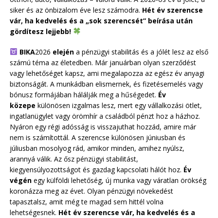
siker és az önbizalom éve lesz számodra.
Hét év szerencse
vár, ha kedvelés és a „sok szerencsét” beírása után
gördítesz lejjebb!
BIKA
2026
elején
a pénzügyi stabilitás és a jólét lesz az első
számú téma az életedben. Már januárban olyan szerződést
vagy lehetőséget kapsz, ami megalapozza az egész év anyagi
biztonságát. A munkádban elismernek, és fizetésemelés vagy
bónusz formájában hálálják meg a hűségedet.
Év
közepe
különösen izgalmas lesz, mert egy vállalkozási ötlet,
ingatlanügylet vagy örömhír a családból pénzt hoz a házhoz.
Nyáron egy régi adósság is visszajuthat hozzád, amire már
nem is számítottál. A szerencse különösen júniusban és
júliusban mosolyog rád, amikor minden, amihez nyúlsz,
arannyá válik. Az ősz pénzügyi stabilitást,
kiegyensúlyozottságot és gazdag kapcsolati hálót hoz.
Év
végén
egy külföldi lehetőség, új munka vagy váratlan örökség
koronázza meg az évet. Olyan pénzügyi növekedést
tapasztalsz, amit még te magad sem hittél volna
lehetségesnek.
Hét év szerencse vár, ha kedvelés és a