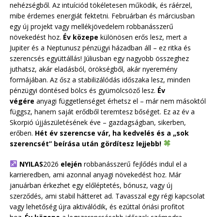
nehézségből. Az intuíciód tökéletesen működik, és ráérzel,
mibe érdemes energiát fektetni. Februárban és márciusban
egy új projekt vagy mellékjövedelem robbanásszerű
növekedést hoz.
Év közepe
különösen erős lesz, mert a
Jupiter és a Neptunusz pénzügyi házadban áll – ez ritka és
szerencsés együttállás! Júliusban egy nagyobb összeghez
juthatsz, akár eladásból, örökségből, akár nyeremény
formájában. Az ősz a stabilizálódás időszaka lesz, minden
pénzügyi döntésed bölcs és gyümölcsöző lesz.
Év
végére
anyagi függetlenséget érhetsz el – már nem másoktól
függsz, hanem saját erődből teremtesz bőséget. Ez az év a
Skorpió újjászületésének éve – gazdagságban, sikerben,
erőben.
Hét év szerencse vár, ha kedvelés és a „sok
szerencsét” beírása után gördítesz lejjebb!
NYILAS
2026
elején
robbanásszerű fejlődés indul el a
karrieredben, ami azonnal anyagi növekedést hoz. Már
januárban érkezhet egy előléptetés, bónusz, vagy új
szerződés, ami stabil hátteret ad. Tavasszal egy régi kapcsolat
vagy lehetőség újra aktiválódik, és ezúttal óriási profitot