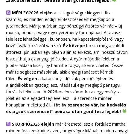
„sok szerencsét” beírása után gördítesz lejjebb!
MÉRLEG
2026
elején
a csillagok végre kiegyenlítik a
számlát, és minden eddigi erőfeszítésedért megkapod a
jutalmadat. Már januárban egy pénzügyi áttörés vár rád – új
munka, bónusz, vagy egy nyeremény formájában. A tavasz
tele lesz lehetőséggel, különösen, ha kapcsolatépítésről vagy
közös vállalkozásról van szó.
Év közepe
hozza meg a valódi
áttörést: júniusban egy olyan ajánlat érkezik, ami hosszú távon
biztosíthatja az anyagi jólétedet. A nyár második felében a
Jupiter áldása kísér, így bármibe fogsz, sikerre viheted. Ősszel
már te segítesz másoknak, akik anyagi tanácsot kérnek
tőled.
Év végén
a karácsonyi időszak pénzbőségben és
ajándékokban gazdag lesz, ráadásul egy meglepő pénzügyi
forrás is felbukkan. A 2026-os év számodra az egyensúly, a
jólét és az elégedettség éve lesz – a szerencse minden
hónapban melletted áll.
Hét év szerencse vár, ha kedvelés
és a „sok szerencsét” beírása után gördítesz lejjebb!
SKORPIÓ
2026
elején
már érezhető lesz a fordulat: mintha
minden összeesküdne azért, hogy végre kilábalj minden anyagi