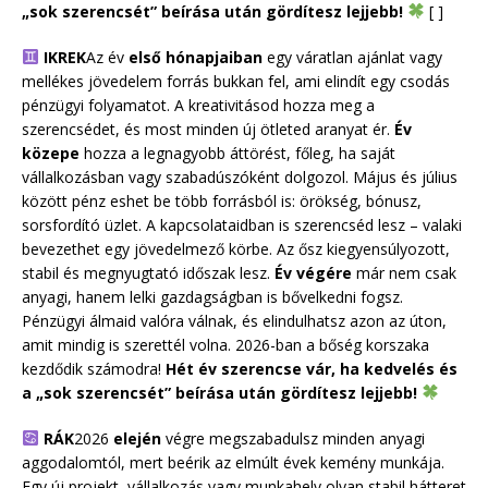
„sok szerencsét” beírása után gördítesz lejjebb!
[ ]
IKREK
Az év
első hónapjaiban
egy váratlan ajánlat vagy
mellékes jövedelem forrás bukkan fel, ami elindít egy csodás
pénzügyi folyamatot. A kreativitásod hozza meg a
szerencsédet, és most minden új ötleted aranyat ér.
Év
közepe
hozza a legnagyobb áttörést, főleg, ha saját
vállalkozásban vagy szabadúszóként dolgozol. Május és július
között pénz eshet be több forrásból is: örökség, bónusz,
sorsfordító üzlet. A kapcsolataidban is szerencséd lesz – valaki
bevezethet egy jövedelmező körbe. Az ősz kiegyensúlyozott,
stabil és megnyugtató időszak lesz.
Év végére
már nem csak
anyagi, hanem lelki gazdagságban is bővelkedni fogsz.
Pénzügyi álmaid valóra válnak, és elindulhatsz azon az úton,
amit mindig is szerettél volna. 2026-ban a bőség korszaka
kezdődik számodra!
Hét év szerencse vár, ha kedvelés és
a „sok szerencsét” beírása után gördítesz lejjebb!
RÁK
2026
elején
végre megszabadulsz minden anyagi
aggodalomtól, mert beérik az elmúlt évek kemény munkája.
Egy új projekt, vállalkozás vagy munkahely olyan stabil hátteret