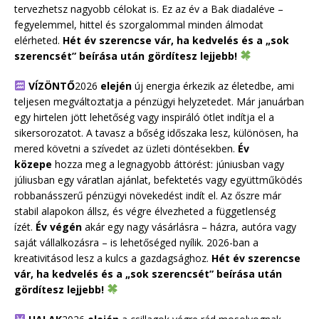
tervezhetsz nagyobb célokat is. Ez az év a Bak diadaléve –
fegyelemmel, hittel és szorgalommal minden álmodat
elérheted.
Hét év szerencse vár, ha kedvelés és a „sok
szerencsét” beírása után gördítesz lejjebb!
VÍZÖNTŐ
2026
elején
új energia érkezik az életedbe, ami
teljesen megváltoztatja a pénzügyi helyzetedet. Már januárban
egy hirtelen jött lehetőség vagy inspiráló ötlet indítja el a
sikersorozatot. A tavasz a bőség időszaka lesz, különösen, ha
mered követni a szívedet az üzleti döntésekben.
Év
közepe
hozza meg a legnagyobb áttörést: júniusban vagy
júliusban egy váratlan ajánlat, befektetés vagy együttműködés
robbanásszerű pénzügyi növekedést indít el. Az őszre már
stabil alapokon állsz, és végre élvezheted a függetlenség
ízét.
Év végén
akár egy nagy vásárlásra – házra, autóra vagy
saját vállalkozásra – is lehetőséged nyílik. 2026-ban a
kreativitásod lesz a kulcs a gazdagsághoz.
Hét év szerencse
vár, ha kedvelés és a „sok szerencsét” beírása után
gördítesz lejjebb!