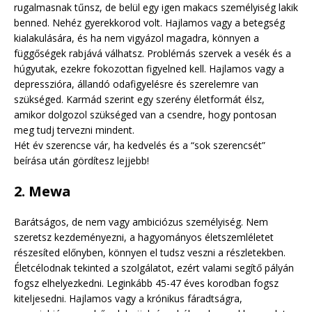
rugalmasnak tűnsz, de belül egy igen makacs személyiség lakik
benned. Nehéz gyerekkorod volt. Hajlamos vagy a betegség
kialakulására, és ha nem vigyázol magadra, könnyen a
függőségek rabjává válhatsz. Problémás szervek a vesék és a
húgyutak, ezekre fokozottan figyelned kell. Hajlamos vagy a
depresszióra, állandó odafigyelésre és szerelemre van
szükséged. Karmád szerint egy szerény életformát élsz,
amikor dolgozol szükséged van a csendre, hogy pontosan
meg tudj tervezni mindent.
Hét év szerencse vár, ha kedvelés és a “sok szerencsét”
beírása után gördítesz lejjebb!
2. Mewa
Barátságos, de nem vagy ambiciózus személyiség. Nem
szeretsz kezdeményezni, a hagyományos életszemléletet
részesíted előnyben, könnyen el tudsz veszni a részletekben.
Életcélodnak tekinted a szolgálatot, ezért valami segítő pályán
fogsz elhelyezkedni. Leginkább 45-47 éves korodban fogsz
kiteljesedni. Hajlamos vagy a krónikus fáradtságra,