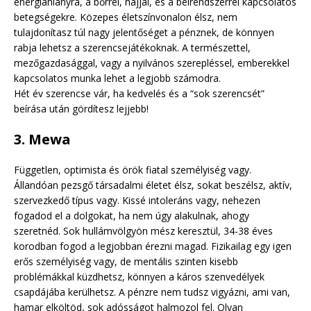
energiahiányra, a bőrrel, hajjal, és a bélrendszerrel kapcsolatos
betegségekre. Közepes életszínvonalon élsz, nem
tulajdonítasz túl nagy jelentőséget a pénznek, de könnyen
rabja lehetsz a szerencsejátékoknak. A természettel,
mezőgazdasággal, vagy a nyilvános szerepléssel, emberekkel
kapcsolatos munka lehet a legjobb számodra.
Hét év szerencse vár, ha kedvelés és a “sok szerencsét”
beírása után gördítesz lejjebb!
3. Mewa
Független, optimista és örök fiatal személyiség vagy.
Állandóan pezsgő társadalmi életet élsz, sokat beszélsz, aktív,
szervezkedő típus vagy. Kissé intoleráns vagy, nehezen
fogadod el a dolgokat, ha nem úgy alakulnak, ahogy
szeretnéd. Sok hullámvölgyön mész keresztül, 34-38 éves
korodban fogod a legjobban érezni magad. Fizikailag egy igen
erős személyiség vagy, de mentális szinten kisebb
problémákkal küzdhetsz, könnyen a káros szenvedélyek
csapdájába kerülhetsz. A pénzre nem tudsz vigyázni, ami van,
hamar elköltöd, sok adósságot halmozol fel. Olyan