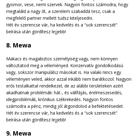
gyomor, vese, nemi szervek. Nagyon fontos számodra, hogy
megtaláld a nagy őt, a szerelem szabaddá tesz, csak a
megfelelő partner mellett tudsz kiteljesedni.
Hét év szerencse vár, ha kedvelés és a “sok szerencsét”
beírása után gördítesz lejjebb!
8. Mewa
Makacs és magabiztos személyiség vagy, nem könnyen
változtatod meg a véleményed. Konzervatív gondolkodású
vagy, sokszor manipulálsz másokat is. Ha valaki nincs egy
véleményen veled, akkor azzal inkább nem barátkozol. Nagyon
erős testalkattal rendelkezel, de az alábbi területeken azért
akadhatnak problémák: hát-, és vállfájás, érelmeszesedés,
idegproblémák, krónikus székrekedés. Nagyon fontos
számodra a pénz, mindig jól átgondolod a befektetéseidet.
Hét év szerencse vár, ha kedvelés és a “sok szerencsét”
beírása után gördítesz lejjebb!
9. Mewa