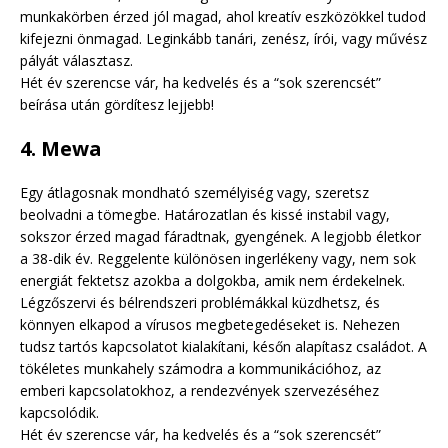
munkakörben érzed jól magad, ahol kreatív eszközökkel tudod
kifejezni önmagad. Leginkább tanári, zenész, írói, vagy művész
pályát választasz.
Hét év szerencse vár, ha kedvelés és a “sok szerencsét”
beírása után gördítesz lejjebb!
4. Mewa
Egy átlagosnak mondható személyiség vagy, szeretsz
beolvadni a tömegbe. Határozatlan és kissé instabil vagy,
sokszor érzed magad fáradtnak, gyengének. A legjobb életkor
a 38-dik év. Reggelente különösen ingerlékeny vagy, nem sok
energiát fektetsz azokba a dolgokba, amik nem érdekelnek.
Légzőszervi és bélrendszeri problémákkal küzdhetsz, és
könnyen elkapod a vírusos megbetegedéseket is. Nehezen
tudsz tartós kapcsolatot kialakítani, későn alapítasz családot. A
tökéletes munkahely számodra a kommunikációhoz, az
emberi kapcsolatokhoz, a rendezvények szervezéséhez
kapcsolódik.
Hét év szerencse vár, ha kedvelés és a “sok szerencsét”