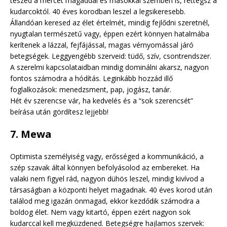
teszed a mércét magaddal és másokkal szemben is, rettegsz a
kudarcoktól. 40 éves korodban leszel a legsikeresebb.
Állandóan keresed az élet értelmét, mindig fejlődni szeretnél,
nyugtalan természetű vagy, éppen ezért könnyen hatalmába
kerítenek a lázzal, fejfájással, magas vérnyomással járó
betegségek. Leggyengébb szerveid: tüdő, szív, csontrendszer.
A szerelmi kapcsolataidban mindig dominálni akarsz, nagyon
fontos számodra a hódítás. Leginkább hozzád illő
foglalkozások: menedzsment, pap, jogász, tanár.
Hét év szerencse vár, ha kedvelés és a “sok szerencsét”
beírása után gördítesz lejjebb!
7. Mewa
Optimista személyiség vagy, erősséged a kommunikáció, a
szép szavak által könnyen befolyásolod az embereket. Ha
valaki nem figyel rád, nagyon dühös leszel, mindig kivívod a
társaságban a központi helyet magadnak. 40 éves korod után
találod meg igazán önmagad, ekkor kezdődik számodra a
boldog élet. Nem vagy kitartó, éppen ezért nagyon sok
kudarccal kell megküzdened. Betegségre hajlamos szervek: