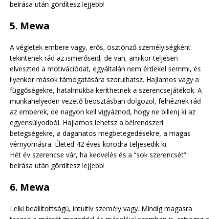
beírása után gördítesz lejjebb!
5. Mewa
A végletek embere vagy, erős, ösztönző személyiségként
tekintenek rád az ismerőseid, de van, amikor teljesen
elveszted a motivációdat, egyáltalán nem érdekel semmi, és
ilyenkor mások támogatására szorulhatsz. Hajlamos vagy a
függőségekre, hatalmukba keríthetnek a szerencsejátékok. A
munkahelyeden vezető beosztásban dolgozol, felnéznek rád
az emberek, de nagyon kell vigyáznod, hogy ne billenj ki az
egyensúlyodból. Hajlamos lehetsz a bélrendszeri
betegségekre, a daganatos megbetegedésekre, a magas
vérnyomásra. Életed 42 éves korodra teljesedik ki.
Hét év szerencse vár, ha kedvelés és a “sok szerencsét”
beírása után gördítesz lejjebb!
6. Mewa
Lelki beállítottságú, intuitív személy vagy. Mindig magasra