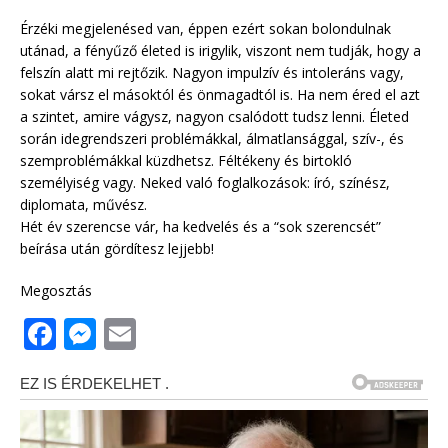
Érzéki megjelenésed van, éppen ezért sokan bolondulnak
utánad, a fényűző életed is irigylik, viszont nem tudják, hogy a
felszín alatt mi rejtőzik. Nagyon impulzív és intoleráns vagy,
sokat vársz el másoktól és önmagadtól is. Ha nem éred el azt
a szintet, amire vágysz, nagyon csalódott tudsz lenni. Életed
során idegrendszeri problémákkal, álmatlansággal, szív-, és
szemproblémákkal küzdhetsz. Féltékeny és birtokló
személyiség vagy. Neked való foglalkozások: író, színész,
diplomata, művész.
Hét év szerencse vár, ha kedvelés és a “sok szerencsét”
beírása után gördítesz lejjebb!
Megosztás
F
M
E
a
e
m
c
ss
ai
e
e
l