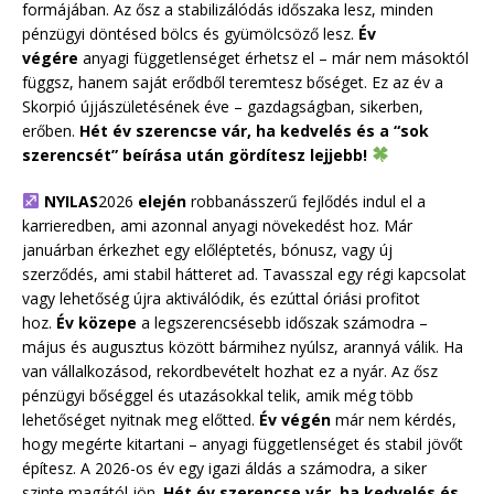
formájában. Az ősz a stabilizálódás időszaka lesz, minden
pénzügyi döntésed bölcs és gyümölcsöző lesz.
Év
végére
anyagi függetlenséget érhetsz el – már nem másoktól
függsz, hanem saját erődből teremtesz bőséget. Ez az év a
Skorpió újjászületésének éve – gazdagságban, sikerben,
erőben.
Hét év szerencse vár, ha kedvelés és a “sok
szerencsét” beírása után gördítesz lejjebb!
NYILAS
2026
elején
robbanásszerű fejlődés indul el a
karrieredben, ami azonnal anyagi növekedést hoz. Már
januárban érkezhet egy előléptetés, bónusz, vagy új
szerződés, ami stabil hátteret ad. Tavasszal egy régi kapcsolat
vagy lehetőség újra aktiválódik, és ezúttal óriási profitot
hoz.
Év közepe
a legszerencsésebb időszak számodra –
május és augusztus között bármihez nyúlsz, arannyá válik. Ha
van vállalkozásod, rekordbevételt hozhat ez a nyár. Az ősz
pénzügyi bőséggel és utazásokkal telik, amik még több
lehetőséget nyitnak meg előtted.
Év végén
már nem kérdés,
hogy megérte kitartani – anyagi függetlenséget és stabil jövőt
építesz. A 2026-os év egy igazi áldás a számodra, a siker
szinte magától jön.
Hét év szerencse vár, ha kedvelés és