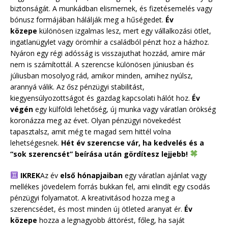
biztonságát. A munkádban elismernek, és fizetésemelés vagy
bónusz formájában hálálják meg a hűségedet.
Év
közepe
különösen izgalmas lesz, mert egy vállalkozási ötlet,
ingatlanügylet vagy örömhír a családból pénzt hoz a házhoz.
Nyáron egy régi adósság is visszajuthat hozzád, amire már
nem is számítottál. A szerencse különösen júniusban és
júliusban mosolyog rád, amikor minden, amihez nyúlsz,
arannyá válik. Az ősz pénzügyi stabilitást,
kiegyensúlyozottságot és gazdag kapcsolati hálót hoz.
Év
végén
egy külföldi lehetőség, új munka vagy váratlan örökség
koronázza meg az évet. Olyan pénzügyi növekedést
tapasztalsz, amit még te magad sem hittél volna
lehetségesnek.
Hét év szerencse vár, ha kedvelés és a
“sok szerencsét” beírása után gördítesz lejjebb!
IKREK
Az év
első hónapjaiban
egy váratlan ajánlat vagy
mellékes jövedelem forrás bukkan fel, ami elindít egy csodás
pénzügyi folyamatot. A kreativitásod hozza meg a
szerencsédet, és most minden új ötleted aranyat ér.
Év
közepe
hozza a legnagyobb áttörést, főleg, ha saját