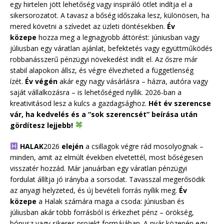
egy hirtelen jött lehetőség vagy inspiráló ötlet indítja el a
sikersorozatot. A tavasz a bőség időszaka lesz, különösen, ha
mered követni a szívedet az üzleti döntésekben.
Év
közepe
hozza meg a legnagyobb áttörést: júniusban vagy
júliusban egy váratlan ajánlat, befektetés vagy együttműködés
robbanásszerű pénzügyi növekedést indít el. Az őszre már
stabil alapokon állsz, és végre élvezheted a függetlenség
ízét.
Év végén
akár egy nagy vásárlásra – házra, autóra vagy
saját vállalkozásra – is lehetőséged nyílik. 2026-ban a
kreativitásod lesz a kulcs a gazdagsághoz.
Hét év szerencse
vár, ha kedvelés és a “sok szerencsét” beírása után
gördítesz lejjebb!
HALAK
2026
elején
a csillagok végre rád mosolyognak –
minden, amit az elmúlt években elvetettél, most bőségesen
visszatér hozzád. Már januárban egy váratlan pénzügyi
fordulat állítja jó irányba a sorsodat. Tavasszal megerősödik
az anyagi helyzeted, és új bevételi forrás nyílik meg.
Év
közepe
a Halak számára maga a csoda: júniusban és
júliusban akár több forrásból is érkezhet pénz – örökség,
bónusz vagy sikeres projekt formájában. A nyár közepén egy