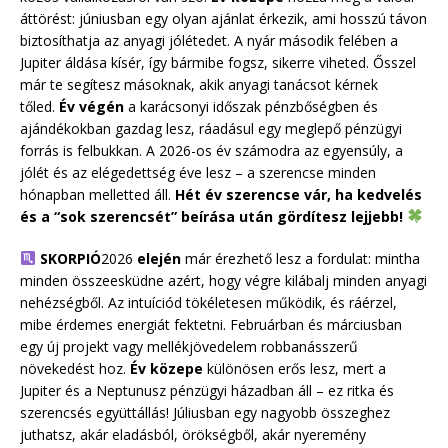
áttörést: júniusban egy olyan ajánlat érkezik, ami hosszú távon
biztosíthatja az anyagi jólétedet. A nyár második felében a
Jupiter áldása kísér, így bármibe fogsz, sikerre viheted. Ősszel
már te segítesz másoknak, akik anyagi tanácsot kérnek
tőled.
Év végén
a karácsonyi időszak pénzbőségben és
ajándékokban gazdag lesz, ráadásul egy meglepő pénzügyi
forrás is felbukkan. A 2026-os év számodra az egyensúly, a
jólét és az elégedettség éve lesz – a szerencse minden
hónapban melletted áll.
Hét év szerencse vár, ha kedvelés
és a “sok szerencsét” beírása után gördítesz lejjebb!
SKORPIÓ
2026
elején
már érezhető lesz a fordulat: mintha
minden összeesküdne azért, hogy végre kilábalj minden anyagi
nehézségből. Az intuíciód tökéletesen működik, és ráérzel,
mibe érdemes energiát fektetni. Februárban és márciusban
egy új projekt vagy mellékjövedelem robbanásszerű
növekedést hoz.
Év közepe
különösen erős lesz, mert a
Jupiter és a Neptunusz pénzügyi házadban áll – ez ritka és
szerencsés együttállás! Júliusban egy nagyobb összeghez
juthatsz, akár eladásból, örökségből, akár nyeremény