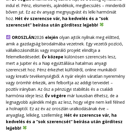
indul el. Pénz, elismerés, ajándékok, megbecsülés – mindenből
bőven jut. Ez az év anyagi megnyugvást és lelki harmóniát
hoz.
Hét év szerencse vár, ha kedvelés és a “sok
szerencsét” beírása után gördítesz lejjebb!
OROSZLÁN
2026
elején
olyan ajtók nyílnak meg előtted,
amik a gazdagság birodalmába vezetnek. Egy vezetői pozíció,
vállalkozásindítás vagy inspiráló projekt elindítja a
felemelkedésedet.
Év közepe
különösen szerencsés lesz,
mert a Jupiter és a Nap együttállása hatalmas anyagi
szerencsét hoz. Pénz érkezhet külföldről, online munkából
vagy kreatív tevékenységből. A nyár elején váratlan nyeremény
vagy örömhír érkezik, ami felborítja az addigi terveidet –
pozitív irányban. Az ősz a pénzügyi stabilitás és a családi
harmónia ideje lesz.
Év végére
már luxusban élhetsz, de a
legnagyobb ajándék mégis az lesz, hogy végre nem kell félned
a holnaptól. Ez az év az oroszlán uralkodásának éve –
anyagilag, lelkileg, szellemileg.
Hét év szerencse vár, ha
kedvelés és a “sok szerencsét” beírása után gördítesz
lejjebb!