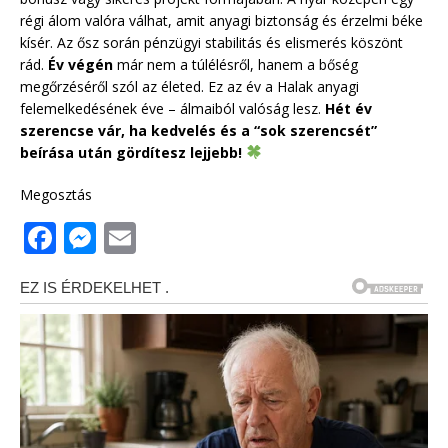
régi álom valóra válhat, amit anyagi biztonság és érzelmi béke
kísér. Az ősz során pénzügyi stabilitás és elismerés köszönt
rád.
Év végén
már nem a túlélésről, hanem a bőség
megőrzéséről szól az életed. Ez az év a Halak anyagi
felemelkedésének éve – álmaiból valóság lesz.
Hét év
szerencse vár, ha kedvelés és a “sok szerencsét”
beírása után gördítesz lejjebb!
Megosztás
F
M
E
a
e
m
c
ss
ai
e
e
l
b
n
o
g
o
e