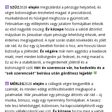
SZŰZ
2026
elején
megszilárdul a pénzügyi helyzeted, és
végre biztonságban érezheted magad. A precizitásod,
munkabírásod és hűséged meghozza a gyümölcsét.
Februárban egy előléptetés vagy jutalom formájában érkezik
az első nagyobb összeg.
Év közepe
hozza a valódi áttörést:
májusban és júniusban olyan pénzügyi lehetőség érkezik, amit
érdemes megragadnod. A nyár során stabil növekedés és jólét
vár rád. Az ősz egy új bevételi forrást is hoz, ami hosszú távon
biztosítja a jólétedet.
Év végére
már nem aggódsz a kiadások
miatt, mert minden költségedre jut fedezet, és még marad is.
Ez az év a stabilitásról, a megérdemelt jólétről és a
biztonságról szól.
Hét év szerencse vár, ha kedvelés és a
“sok szerencsét” beírása után gördítesz lejjebb!
MÉRLEG
2026
elején
a csillagok végre kiegyenlítik a
számlát, és minden eddigi erőfeszítésedért megkapod a
jutalmadat. Már januárban egy pénzügyi áttörés vár rád – új
munka, bónusz, vagy egy nyeremény formájában. A tavasz
tele lesz lehetőséggel, különösen, ha kapcsolatépítésről vagy
közös vállalkozásról van szó.
Év közepe
hozza meg a valódi