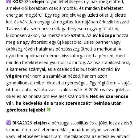
KOS
2026
elején
olyan lehetőségek nyílnak meg előtted,
amelyekről korábban csak álmodtál, és minden befektetett
energiád megtérül. Egy régi projekt vagy üzleti ötlet új életre
kel, és váratlan anyagi támogatás formájában érkezik hozzád.
Tavasszal a szerencse csillaga fényesen ragyog fölötted,
különösen akkor, ha mersz kockáztatni. Az
év közepe
hozza
meg a nagy áttörést: egy új kapcsolat, üzleti partner vagy
örökség révén hatalmas pénzösszeg ütheti a markodat. A
nyári hónapokban érdemes visszaforgatnod a pénzed, mert
minden befektetésed gyümölcsözni fog. Az ősz stabilitást hoz,
a karriered szárnyal, és a családod is büszkén néz rád.
Év
végére
már nem a számlákat nézed, hanem azon
gondolkodsz, mibe fektesd a nyereséget. Egy régi álom – saját
otthon, autó, vállalkozás – valóra válik. A 2026-os év a jólét, a
siker és az önbizalom éve lesz számodra.
Hét év szerencse
vár, ha kedvelés és a “sok szerencsét” beírása után
gördítesz lejjebb!
BIKA
2026
elején
a pénzügyi stabilitás és a jólét lesz az első
számú téma az életedben. Már januárban olyan szerződést
vagy lehetőséget kapsz, ami megalapozza az egész év anyagi