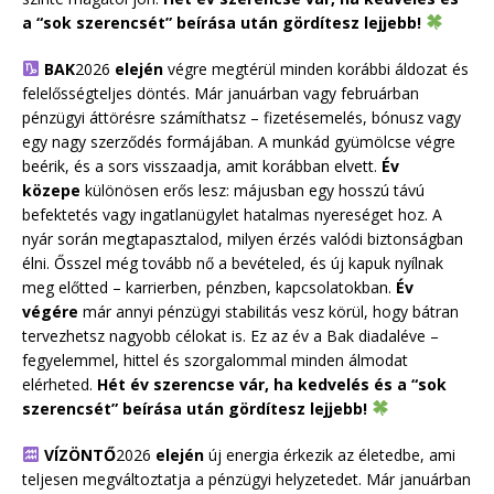
a “sok szerencsét” beírása után gördítesz lejjebb!
BAK
2026
elején
végre megtérül minden korábbi áldozat és
felelősségteljes döntés. Már januárban vagy februárban
pénzügyi áttörésre számíthatsz – fizetésemelés, bónusz vagy
egy nagy szerződés formájában. A munkád gyümölcse végre
beérik, és a sors visszaadja, amit korábban elvett.
Év
közepe
különösen erős lesz: májusban egy hosszú távú
befektetés vagy ingatlanügylet hatalmas nyereséget hoz. A
nyár során megtapasztalod, milyen érzés valódi biztonságban
élni. Ősszel még tovább nő a bevételed, és új kapuk nyílnak
meg előtted – karrierben, pénzben, kapcsolatokban.
Év
végére
már annyi pénzügyi stabilitás vesz körül, hogy bátran
tervezhetsz nagyobb célokat is. Ez az év a Bak diadaléve –
fegyelemmel, hittel és szorgalommal minden álmodat
elérheted.
Hét év szerencse vár, ha kedvelés és a “sok
szerencsét” beírása után gördítesz lejjebb!
VÍZÖNTŐ
2026
elején
új energia érkezik az életedbe, ami
teljesen megváltoztatja a pénzügyi helyzetedet. Már januárban