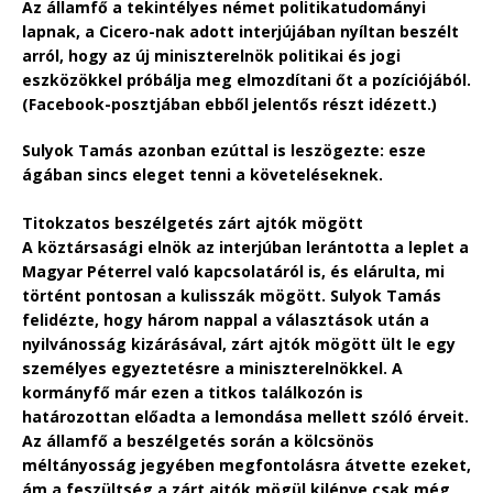
Az államfő a tekintélyes német politikatudományi
lapnak, a Cicero-nak adott interjújában nyíltan beszélt
arról, hogy az új miniszterelnök politikai és jogi
eszközökkel próbálja meg elmozdítani őt a pozíciójából.
(Facebook-posztjában ebből jelentős részt idézett.)
Sulyok Tamás azonban ezúttal is leszögezte: esze
ágában sincs eleget tenni a követeléseknek.
Titokzatos beszélgetés zárt ajtók mögött
A köztársasági elnök az interjúban lerántotta a leplet a
Magyar Péterrel való kapcsolatáról is, és elárulta, mi
történt pontosan a kulisszák mögött. Sulyok Tamás
felidézte, hogy három nappal a választások után a
nyilvánosság kizárásával, zárt ajtók mögött ült le egy
személyes egyeztetésre a miniszterelnökkel. A
kormányfő már ezen a titkos találkozón is
határozottan előadta a lemondása mellett szóló érveit.
Az államfő a beszélgetés során a kölcsönös
méltányosság jegyében megfontolásra átvette ezeket,
ám a feszültség a zárt ajtók mögül kilépve csak még