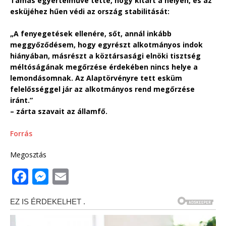
Tamás egyértelművé tette, hogy kitart a helyén, és az
esküjéhez hűen védi az ország stabilitását:
„A fenyegetések ellenére, sőt, annál inkább
meggyőződésem, hogy egyrészt alkotmányos indok
hiányában, másrészt a köztársasági elnöki tisztség
méltóságának megőrzése érdekében nincs helye a
lemondásomnak. Az Alaptörvényre tett esküm
felelősséggel jár az alkotmányos rend megőrzése
iránt.”
– zárta szavait az államfő.
Forrás
Megosztás
F
M
E
a
e
m
c
ss
ai
e
e
l