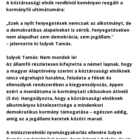
A köztársasági elnök rendkívül keményen reagált a
kormányfő ultimátumára:
„Ezek a nyílt fenyegetések nemcsak az alkotmányt, de
a demokratikus alapelveket is sértik. Fenyegetéseken
nem alapulhat sem demokrácia, sem jogállam.”
– jelentette ki Sulyok Tamás.
Sulyok Tamás: Nem mondok le!
Az államfő részletesen kifejtette a német lapnak, hogy
a magyar Alaptörvény szerint a köztársasági elnöknek
nincs végrehajtó hatalma, feladata a fékek és
ellensúlyok rendszerében a kiegyensúlyozás, éppen
ezért a mandátuma is kormányzati ciklusokon átívelő
(5 év). Hangsúlyozta, hogy a köztársasági elnöknek
alkotmányos kötelezettsége a mindenkori
demokratikus kormány támogatása – egészen addig,
amíg az a jogállami keretek között marad.
A miniszterelnöki nyomásgyakorlás ellenére Sulyok