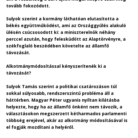
tovább fokozódott.
Sulyok szerint a kormány láthatóan elutasította a
békés együttműködést, ami az Országgyűlés alakuló
ülésén csúcsosodott ki: a miniszterelnök néhány
perccel azután, hogy felesküdött az Alaptörvényre, a
székfoglaló beszédében követelte az államfő
távozását.
Alkotmánymódosítással kényszerítenék ki a
távozását?
Sulyok Tamás szerint a politikai csatározáson túl
sokkal súlyosabb, rendszerszintű probléma áll a
háttérben. Magyar Péter ugyanis nyíltan kilátásba
helyezte, hogy ha az államfő önként nem távozik, a
választásokon megszerzett kétharmados parlamenti
többség erejével, akár az alkotmány módosításával is
el fogják mozdítani a helyéről.