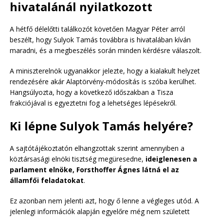
hivatalánál nyilatkozott
A hétfő délelőtti találkozót követően Magyar Péter arról
beszélt, hogy Sulyok Tamás továbbra is hivatalában kíván
maradni, és a megbeszélés során minden kérdésre válaszolt.
A miniszterelnök ugyanakkor jelezte, hogy a kialakult helyzet
rendezésére akár Alaptörvény-módosítás is szóba kerülhet.
Hangsúlyozta, hogy a következő időszakban a Tisza
frakciójával is egyeztetni fog a lehetséges lépésekről.
Ki lépne Sulyok Tamás helyére?
A sajtótájékoztatón elhangzottak szerint amennyiben a
köztársasági elnöki tisztség megüresedne,
ideiglenesen a
parlament elnöke, Forsthoffer Ágnes látná el az
államfői feladatokat
.
Ez azonban nem jelenti azt, hogy ő lenne a végleges utód. A
jelenlegi információk alapján egyelőre még nem született