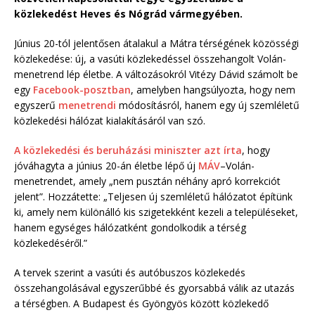
közlekedést Heves és Nógrád vármegyében.
Június 20-tól jelentősen átalakul a Mátra térségének közösségi
közlekedése: új, a vasúti közlekedéssel összehangolt Volán-
menetrend lép életbe. A változásokról Vitézy Dávid számolt be
egy
Facebook-posztban
, amelyben hangsúlyozta, hogy nem
egyszerű
menetrendi
módosításról, hanem egy új szemléletű
közlekedési hálózat kialakításáról van szó.
A közlekedési és beruházási miniszter azt írta
, hogy
jóváhagyta a június 20-án életbe lépő új
MÁV
–Volán-
menetrendet, amely „nem pusztán néhány apró korrekciót
jelent”. Hozzátette: „Teljesen új szemléletű hálózatot építünk
ki, amely nem különálló kis szigetekként kezeli a településeket,
hanem egységes hálózatként gondolkodik a térség
közlekedéséről.”
A tervek szerint a vasúti és autóbuszos közlekedés
összehangolásával egyszerűbbé és gyorsabbá válik az utazás
a térségben. A Budapest és Gyöngyös között közlekedő