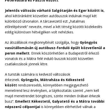
Pétervására és Pásztó között
.
Jelentős változás várható Salgótarján és Eger között is
,
ahol kétóránként közvetlen autóbuszok indulnak majd két
különböző útvonalon. A tárcavezető ezt „hatalmas
előrelépésnek” nevezte, mivel a két térség közötti közlekedés
eddig különösen hétvégéken volt nehézkes.
Az átszállások megkönnyítését szolgálja, hogy
Gyöngyös
vasútállomásán új autóbusz-forduló épült közvetlenül a
peron mellett
. Ennek köszönhetően a Budapestről érkező
vonatok és a Mátra felé induló buszok között közvetlen
csatlakozások jönnek létre.
A turisták számára is kedvező változások
érkeznek.
Gyöngyös, Mátraháza és Kékestető
között
rendszeresebb, könnyebben megjegyezhető
menetrend lesz érvényben, a tájékoztatás szerint „nem kell
majd menetrendet böngészni, szinte minden órában érkezik
busz”.
Emellett Kékestető, Galyatető és a Mátra további
népszerű célpontjai
is könnyebben elérhetővé válnak a