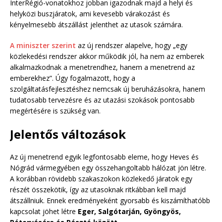
InterRégió-vonatokhoz jobban igazodnak majd a helyi és
helyközi buszjáratok, ami kevesebb várakozást és
kényelmesebb átszállást jelenthet az utasok számára.
A miniszter szerint
az új rendszer alapelve, hogy „egy
közlekedési rendszer akkor működik jól, ha nem az emberek
alkalmazkodnak a menetrendhez, hanem a menetrend az
emberekhez”. Úgy fogalmazott, hogy a
szolgáltatásfejlesztéshez nemcsak új beruházásokra, hanem
tudatosabb tervezésre és az utazási szokások pontosabb
megértésére is szükség van.
Jelentős változások
Az új menetrend egyik legfontosabb eleme, hogy Heves és
Nógrád vármegyében egy összehangoltabb hálózat jön létre.
A korábban rövidebb szakaszokon közlekedő járatok egy
részét összekötik, így az utasoknak ritkábban kell majd
átszállniuk. Ennek eredményeként gyorsabb és kiszámíthatóbb
kapcsolat jöhet létre
Eger, Salgótarján, Gyöngyös,