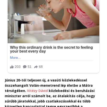
Június 20-tól teljesen új, a vasúti közlekedéssel
összehangolt Volán-menetrend lép életbe a Mátra
térségében.
Vitézy Dávid
közlekedési és beruházási
miniszter arról számolt be, az átalakítás célja, hogy
sűrűbb járatokkal, jobb csatlakozásokkal és több
közvetlen kapcsolattal tegye egyszerűbbé a