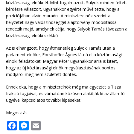
köztársasági elnöknél. Mint fogalmazott, Sulyok minden feltett
kérdésre válaszolt, ugyanakkor egyértelművé tette, hogy a
pozíciójában kíván maradni. A miniszterelnök szerint a
helyzetet nagy valószínűséggel alaptörvény-módosítással
rendezik majd, amelynek célja, hogy Sulyok Tamás távozzon a
köztársasági elnöki székből.
Az is elhangzott, hogy átmenetileg Sulyok Tamás után a
parlament elnöke, Forsthoffer Ágnes látná el a köztársasági
elnöki feladatokat. Magyar Péter ugyanakkor arra is kitért,
hogy az új köztársasági elnök megválasztásának pontos
módjáról még nem született döntés.
Ennek oka, hogy a miniszterelnök még ma egyeztet a Tisza
frakció tagjaival, és várhatóan közösen alakítják ki az államfő
ügyével kapcsolatos további lépéseket.
Megosztás
F
M
E