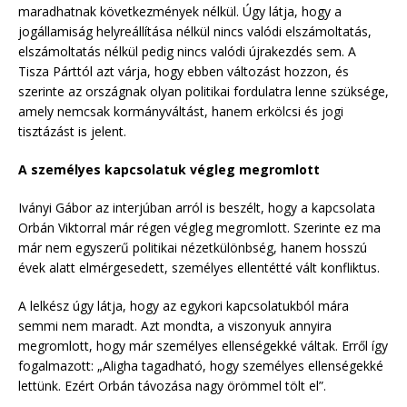
maradhatnak következmények nélkül. Úgy látja, hogy a
jogállamiság helyreállítása nélkül nincs valódi elszámoltatás,
elszámoltatás nélkül pedig nincs valódi újrakezdés sem. A
Tisza Párttól azt várja, hogy ebben változást hozzon, és
szerinte az országnak olyan politikai fordulatra lenne szüksége,
amely nemcsak kormányváltást, hanem erkölcsi és jogi
tisztázást is jelent.
A személyes kapcsolatuk végleg megromlott
Iványi Gábor az interjúban arról is beszélt, hogy a kapcsolata
Orbán Viktorral már régen végleg megromlott. Szerinte ez ma
már nem egyszerű politikai nézetkülönbség, hanem hosszú
évek alatt elmérgesedett, személyes ellentétté vált konfliktus.
A lelkész úgy látja, hogy az egykori kapcsolatukból mára
semmi nem maradt. Azt mondta, a viszonyuk annyira
megromlott, hogy már személyes ellenségekké váltak. Erről így
fogalmazott: „Aligha tagadható, hogy személyes ellenségekké
lettünk. Ezért Orbán távozása nagy örömmel tölt el”.