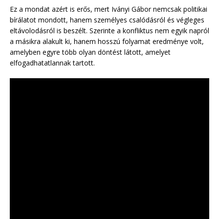
Ez a mondat azért is erős, mert Iványi Gábor nemcsak politikai
bírálatot mondott, hanem személyes csalódásról és végleges
eltávolodásról is beszélt. Szerinte a konfliktus nem egyik napról
a másikra alakult ki, hanem hosszú folyamat eredménye volt,
amelyben egyre több olyan döntést látott, amelyet
elfogadhatatlannak tartott.