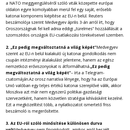
a NATO meggyengüléséről szóló viták közepette európai
oldalon egyre komolyabban merül fel egy saját, erősebb
katonai komponens kiépítése az EU-n belül. Reuters
beszámolója szerint Medvegyev április 3-án arról írt, hogy
Oroszországnak fel kell adnia eddigi „türelmes” hozzáállását a
szomszédos országok EU-csatlakozási törekvéseivel szemben.
2. „Ez pedig megváltoztatná a világ képét”
Medvegyev
szerint az EU-n belül kialakuló új katonai gondolkodás nem
csupán intézményi átalakulást jelentene, hanem az egész
nemzetközi erőviszonyokat is átformálhatná.
„Ez pedig
megváltoztatná a világ képét”
– írta a Telegram-
csatornáján.Az orosz narratíva lényege, hogy ha az Európai
Unió valóban egy teljes értékű katonai szereplővé válik, akkor
Moszkva azt már nem egyszerű politikai-gazdasági
szervezetként, hanem közvetlen stratégiai kihívásként kezelné.
Ezt a megközelítést több, a nyilatkozatot ismertető friss
beszámoló is megerősítette.
3. Az EU-ról szóló minősítése különösen durva
volt
Medvegyev nem finomkodott, amikor arról beszélt,