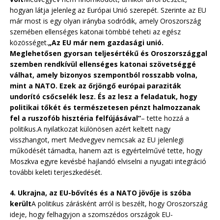
hogyan látja jelenleg az Európai Unió szerepét. Szerinte az EU
már most is egy olyan irányba sodródik, amely Oroszország
szemében ellenséges katonai tömbbé teheti az egész
közösséget.
„Az EU már nem gazdasági unió.
Meglehetősen gyorsan teljesértékű és Oroszországgal
szemben rendkívül ellenséges katonai szövetséggé
válhat, amely bizonyos szempontból rosszabb volna,
mint a NATO. Ezek az őrjöngő európai paraziták
undorító csőcselék lesz. És az lesz a feladatuk, hogy
politikai tőkét és természetesen pénzt halmozzanak
fel a ruszofób hisztéria felfújásával”
– tette hozzá a
politikus.A nyilatkozat különösen azért keltett nagy
visszhangot, mert Medvegyev nemcsak az EU jelenlegi
működését támadta, hanem azt is egyértelművé tette, hogy
Moszkva egyre kevésbé hajlandó elviselni a nyugati integráció
további keleti terjeszkedését.
4. Ukrajna, az EU-bővítés és a NATO jövője is szóba
került
A politikus zárásként arról is beszélt, hogy Oroszország
ideje, hogy felhagyjon a szomszédos országok EU-