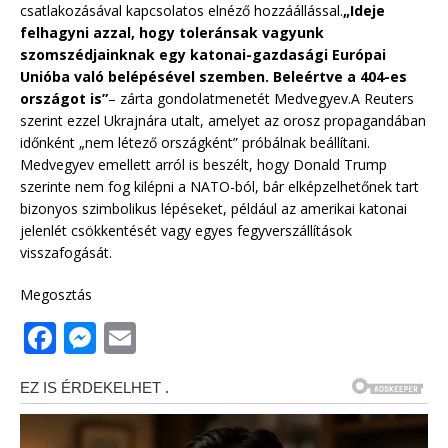
csatlakozásával kapcsolatos elnéző hozzáállással.
„Ideje
felhagyni azzal, hogy toleránsak vagyunk
szomszédjainknak egy katonai-gazdasági Európai
Unióba való belépésével szemben. Beleértve a 404-es
országot is”
– zárta gondolatmenetét Medvegyev.A Reuters
szerint ezzel Ukrajnára utalt, amelyet az orosz propagandában
időnként „nem létező országként” próbálnak beállítani.
Medvegyev emellett arról is beszélt, hogy Donald Trump
szerinte nem fog kilépni a NATO-ból, bár elképzelhetőnek tart
bizonyos szimbolikus lépéseket, például az amerikai katonai
jelenlét csökkentését vagy egyes fegyverszállítások
visszafogását.
Megosztás
F
M
E
a
e
m
c
ss
ai
e
e
l