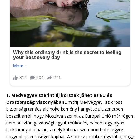
1. Medvegyev szerint új korszak jöhet az EU és
Oroszország viszonyában
Dmitrij Medvegyev, az orosz
biztonsági tanács alelnöke kemény hangvételű üzenetben
beszélt arról, hogy Moszkva szerint az Európai Unió már régen
nem pusztán gazdasági együttműködés, hanem egy olyan
blokk irányába halad, amely katonai szempontból is egyre
nagyobb jelentőséget kaphat. Az orosz politikus úgy látja, hogy