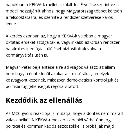
napokban a KEKVA-k mellett szólalt fel. Érvelése szerint ez a
modell hozzájárult ahhoz, hogy Magyarország többet költsön
a felsőoktatásra, és szerinte a rendszer szétverése káros
lenne.
A kérdés azonban az, hogy a KEKVA-k valóban a magyar
oktatás érdekét szolgálták-e, vagy inkább az Orbán-rendszer
hatalmi és ideológiai túlélését biztosították volna a
kormányváltás után is.
Magyar Péter bejelentése erre ad világos választ: az állam
nem hagyja érintetlenül azokat a struktúrákat, amelyek
közvagyont kezelnek, miközben demokratikus kontrolljuk és
politikai függetlenségük régóta vitatott.
Kezdődik az ellenállás
Az MCC gyors reakciója is mutatja, hogy a döntés nem marad
válasz nélkül. A KEKVA-rendszer szereplői várhatóan jogi,
politikai és kommunikációs eszközökkel is próbálják majd