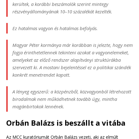
kerültek, a korábbi beszámolók szerint mintegy
részvényállományának 10–10 százalékát kezelték.
Ez hatalmas vagyon és hatalmas befolyás.
Magyar Péter kormánya már korábban is jelezte, hogy nem
fogja érinthetetlennek tekinteni azokat a vagyonelemeket,
amelyeket az előző rendszer alapítványi struktúrákba
szervezett ki. A mostani bejelentéssel ez a politikai szándék
konkrét menetrendet kapott.
A lényeg egyszerű: a közpénzből, közvagyonból létrehozott
birodalmak nem működhetnek tovább úgy, mintha
magánbirtokok lennének.
Orbán Balázs is beszállt a vitába
Az MCC kuratóriumát Orbán Balázs vezeti, aki az elmúlt