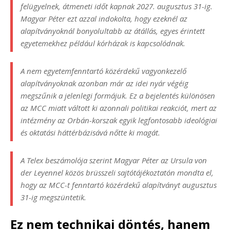
felügyelnek, átmeneti időt kapnak 2027. augusztus 31-ig.
Magyar Péter ezt azzal indokolta, hogy ezeknél az
alapítványoknál bonyolultabb az átállás, egyes érintett
egyetemekhez például kórházak is kapcsolódnak.
A nem egyetemfenntartó közérdekű vagyonkezelő
alapítványoknak azonban már az idei nyár végéig
megszűnik a jelenlegi formájuk. Ez a bejelentés különösen
az MCC miatt váltott ki azonnali politikai reakciót, mert az
intézmény az Orbán-korszak egyik legfontosabb ideológiai
és oktatási háttérbázisává nőtte ki magát.
A Telex beszámolója szerint Magyar Péter az Ursula von
der Leyennel közös brüsszeli sajtótájékoztatón mondta el,
hogy az MCC-t fenntartó közérdekű alapítványt augusztus
31-ig megszüntetik.
Ez nem technikai döntés, hanem