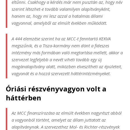
eltűnni. Csakhogy a kérdés már nem pusztán az, hogy név
szerint létezhet-e tovább valamilyen alapítványként,
hanem az, hogy mi lesz azzal a hatalmas állami
vagyonnal, amelyből az elmúlt években működött.
A 444 elemzése szerint ha az MCC-t fenntartó KEKVA
megszűnik, és a Tisza-kormány nem dönt a fideszes
intézmény más formában való megtartása mellett, akkor a
szervezet legfeljebb a nevét viheti tovább egy új
magánalapítvány alatt, miközben elveszítheti az épületeit,
vagyonát és a hozzá szervezett háttérintézményeket.
Óriási részvényvagyon volt a
háttérben
Az MCC finanszírozása az elmúlt években nagyrészt abból
a vagyonból történt, amelyet az állam juttatott az
alapítványnak. A szervezethez Mol- és Richter-részvények