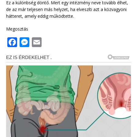
Ez a különbség döntő. Mert egy intézmény neve tovább élhet,
de az már teljesen más helyzet, ha elveszíti azt a közvagyoni
hátteret, amely eddig működtette.
Megosztás
F
M
E
a
e
m
c
ss
ai
e
e
l
b
n
o
g
o
e
k
r