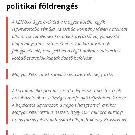
politikai földrengés
A KEKVA-k ügye évek óta a magyar közélet egyik
legvitatottabb témája. Az Orbán-kormány idején hatalmas
állami vagyonelemek kerültek közérdekű vagyonkezelő
alapítványokhoz, sok esetben olyan kuratóriumok
felügyelete alá, amelyekben a régi hatalmi rendszerhez
kötődő szereplők kaptak döntő befolyást.
Magyar Péter most ennek a rendszernek megy neki.
A kormány álláspontja szerint a lépés az uniós források
hazahozatalához szükséges mérföldkő teljesítésének része.
A bejelentés ugyanazon a napon hangzott el, amikor
Magyar Péter arról is beszélt, hogy 16,4 milliárd eurónyi
uniós forrás felszabadításáról állapodtak meg Brüsszelben.