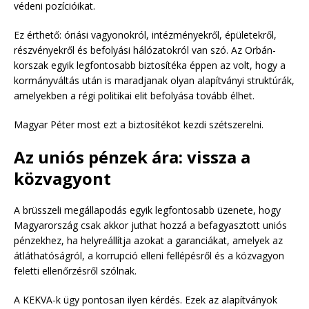
védeni pozícióikat.
Ez érthető: óriási vagyonokról, intézményekről, épületekről,
részvényekről és befolyási hálózatokról van szó. Az Orbán-
korszak egyik legfontosabb biztosítéka éppen az volt, hogy a
kormányváltás után is maradjanak olyan alapítványi struktúrák,
amelyekben a régi politikai elit befolyása tovább élhet.
Magyar Péter most ezt a biztosítékot kezdi szétszerelni.
Az uniós pénzek ára: vissza a
közvagyont
A brüsszeli megállapodás egyik legfontosabb üzenete, hogy
Magyarország csak akkor juthat hozzá a befagyasztott uniós
pénzekhez, ha helyreállítja azokat a garanciákat, amelyek az
átláthatóságról, a korrupció elleni fellépésről és a közvagyon
feletti ellenőrzésről szólnak.
A KEKVA-k ügy pontosan ilyen kérdés. Ezek az alapítványok