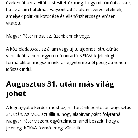
éveken át azt a vitát testesítették meg, hogy mi történik akkor,
ha az állam hatalmas vagyont ad át olyan szervezeteknek,
amelyek politikai kötődése és ellenőrizhetősége erősen
vitatott.
Magyar Péter most azt üzeni: ennek vége.
A közfeladatokat az állam vagy új tulajdonosi struktúrák
vehetik át, a nem egyetemfenntartó KEKVA-k jelenlegi
formájukban megszűnnek, az egyetemeknél pedig átmeneti
időszak indul.
Augusztus 31. után más világ
jöhet
A legnagyobb kérdés most az, mi történik pontosan augusztus
31. után. Az MCC azt állítja, hogy alapítványként folytatná,
Magyar Péter viszont egyértelműen arról beszélt, hogy a
jelenlegi KEKVA-formát megszüntetik.