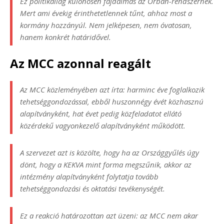
Ez politikailag különösen fájdalmas az Orbán-rendszernek.
Mert ami évekig érinthetetlennek tűnt, ahhoz most a
kormány hozzányúl. Nem jelképesen, nem óvatosan,
hanem konkrét határidővel.
Az MCC azonnal reagált
Az MCC közleményében azt írta: harminc éve foglalkozik
tehetséggondozással, ebből huszonnégy évét közhasznú
alapítványként, hat évet pedig közfeladatot ellátó
közérdekű vagyonkezelő alapítványként működött.
A szervezet azt is közölte, hogy ha az Országgyűlés úgy
dönt, hogy a KEKVA mint forma megszűnik, akkor az
intézmény alapítványként folytatja tovább
tehetséggondozási és oktatási tevékenységét.
Ez a reakció határozottan azt üzeni: az MCC nem akar