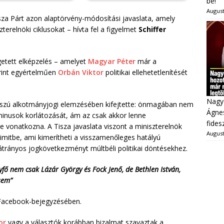
be!
August
sza Párt azon alaptörvény-módosítási javaslata, amely
terelnöki ciklusokat – hívta fel a figyelmet
Schiffer
etett elképzelés – amelyet
Magyar Péter
már a
rint egyértelműen
Orbán Viktor
politikai ellehetetlenítését
Nagy
osszú alkotmányjogi elemzésében kifejtette: önmagában nem
Ágnes
rminusok korlátozását, ám az csak akkor lenne
fides
e vonatkozna. A Tisza javaslata viszont a miniszterelnök
August
limitbe, ami kimerítheti a visszamenőleges hatályú
hátrányos jogkövetkezményt múltbéli politikai döntésekhez.
fő nem csak Lázár György és Fock Jenő, de Bethlen István,
sem”
a Facebook-bejegyzésében.
or
vagy a választók korábban bizalmat szavaztak a