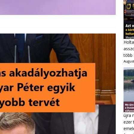
Holta
asszo
több 
August
újra 
ezer 
emel