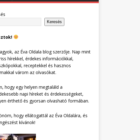
sés
Keresés
sztok!
agyok, az Éva Oldala blog szerzője. Nap mint
riss hírekkel, érdekes információkkal,
zkópokkal, receptekkel és hasznos
lmakkal várom az olvasókat.
, hogy egy helyen megtaláld a
dekesebb napi híreket és érdekességeket,
en érthető és gyorsan olvasható formában.
nöm, hogy ellátogattál az Éva Oldalára, és
ngészést kívánok!