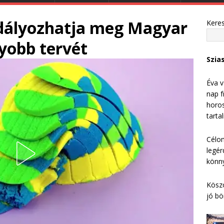
dályozhatja meg Magyar
Kere
yobb tervét
Szia
Éva v
nap f
horos
tarta
Célom
legér
könny
Köszö
jó bö