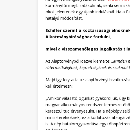
kormányfői megbízatásoknak, senki sem szám
okot jelentenek egy újabb indulásnál. Ha a 
hatályú módosítást,
Schiffer szerint a köztársasági elnökn
Alkotmánybírósághoz fordulni,
mivel a visszamenőleges jogalkotás tila
Az Alaptörvényből idézve kiemelte:
„Minden m
rátermettségének, képzettségének és szakmai t
Majd így folytatta az alaptörvényi hivatkoz
kell értelmezni:
„Amikor választójogunkat gyakoroljuk, úgy bí
magyar alkotmányos rendszer természetéből
keresztül tud érvényesülni. Ha a népképvisel
miniszterelnöknek, ez a korlátozás átsugárzi
is. A nép hatalomgyakorlása egy többpártren