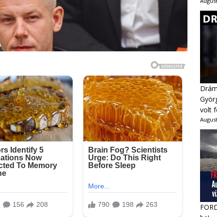
August
Dráma
Györg
volt 
August
FORDU