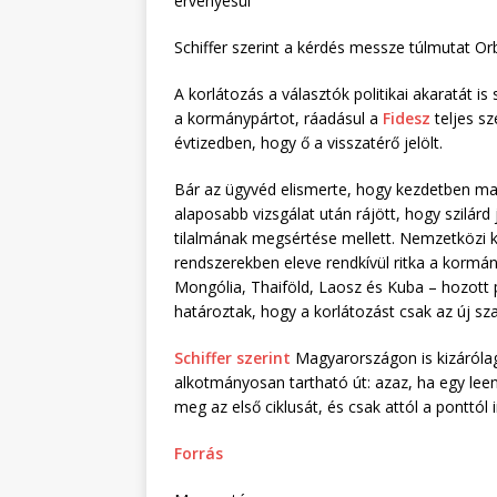
érvényesül”
Schiffer szerint a kérdés messze túlmutat Or
A korlátozás a választók politikai akaratát i
a kormánypártot, ráadásul a
Fidesz
teljes sz
évtizedben, hogy ő a visszatérő jelölt.
Bár az ügyvéd elismerte, hogy kezdetben ma
alaposabb vizsgálat után rájött, hogy szilárd
tilalmának megsértése mellett. Nemzetközi k
rendszerekben eleve rendkívül ritka a kormán
Mongólia, Thaiföld, Laosz és Kuba – hozott 
határoztak, hogy a korlátozást csak az új sza
Schiffer szerint
Magyarországon is kizáróla
alkotmányosan tartható út: azaz, ha egy leen
meg az első ciklusát, és csak attól a ponttól 
Forrás