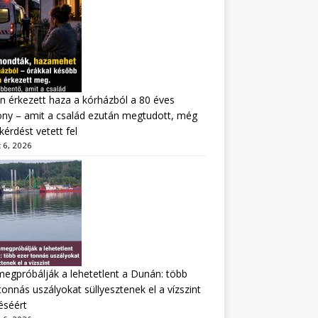
n érkezett haza a kórházból a 80 éves
ny – amit a család ezután megtudott, még
kérdést vetett fel
 6, 2026
megpróbálják a lehetetlent a Dunán: több
tonnás uszályokat süllyesztenek el a vízszint
éséért