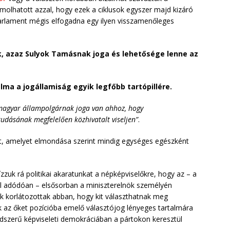
olhatott azzal, hogy ezek a ciklusok egyszer majd kizáró
Parlament mégis elfogadna egy ilyen visszamenőleges
ek, azaz Sulyok Tamásnak joga és lehetősége lenne az
lma a jogállamiság egyik legfőbb tartópillére.
agyar állampolgárnak joga van ahhoz, hogy
udásának megfelelően közhivatalt viseljen”
.
ást, amelyet elmondása szerint mindig egységes egészként
zzuk rá politikai akaratunkat a népképviselőkre, hogy az – a
 adódóan – elsősorban a miniszterelnök személyén
ők korlátozottak abban, hogy kit választhatnak meg
k az őket pozícióba emelő választójog lényeges tartalmára
dszerű képviseleti demokráciában a pártokon keresztül