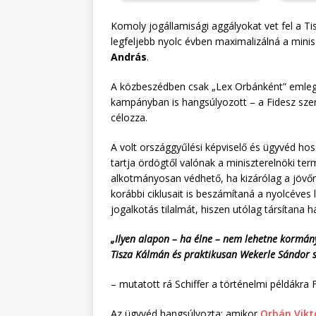
Komoly jogállamisági aggályokat vet fel a Ti
legfeljebb nyolc évben maximalizálná a minisz
András
.
A közbeszédben csak „Lex Orbánként” emleg
kampányban is hangsúlyozott – a Fidesz sze
célozza.
A volt országgyűlési képviselő és ügyvéd h
tartja ördögtől valónak a miniszterelnöki te
alkotmányosan védhető, ha kizárólag a jövőr
korábbi ciklusait is beszámítaná a nyolcéves 
jogalkotás tilalmát, hiszen utólag társítana 
„Ilyen alapon – ha élne – nem lehetne kormány
Tisza Kálmán és praktikusan Wekerle Sándor 
– mutatott rá Schiffer a történelmi példákr
Az ügyvéd hangsúlyozta: amikor
Orbán Vikt