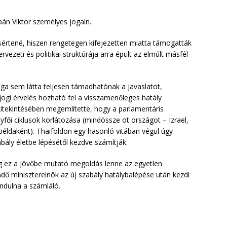
bán Viktor személyes jogain.
s sértené, hiszen rengetegen kifejezetten miatta támogatták
ervezeti és politikai struktúrája arra épült az elmúlt másfél
ga sem látta teljesen támadhatónak a javaslatot,
 jogi érvelés hozható fel a visszamenőleges hatály
itekintésében megemlítette, hogy a parlamentáris
yfői ciklusok korlátozása (mindössze öt országot – Izrael,
példaként). Thaiföldön egy hasonló vitában végül úgy
bály életbe lépésétől kezdve számítják.
g ez a jövőbe mutató megoldás lenne az egyetlen
dő miniszterelnök az új szabály hatálybalépése után kezdi
indulna a számláló.