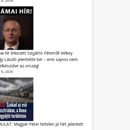
 6, 2026
i hír érkezett Szijjártó Péterről! Velkey
y László jelentette be! – erre sajnos nem
felkészülve az ország!
 6, 2026
LAT: Magyar Péter hirtelen jó hírt jelentett