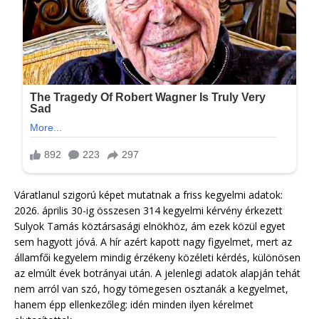
Váratlanul szigorú képet mutatnak a friss kegyelmi adatok:
2026. április 30-ig összesen 314 kegyelmi kérvény érkezett
Sulyok Tamás köztársasági elnökhöz, ám ezek közül egyet
sem hagyott jóvá. A hír azért kapott nagy figyelmet, mert az
államfői kegyelem mindig érzékeny közéleti kérdés, különösen
az elmúlt évek botrányai után. A jelenlegi adatok alapján tehát
nem arról van szó, hogy tömegesen osztanák a kegyelmet,
hanem épp ellenkezőleg: idén minden ilyen kérelmet