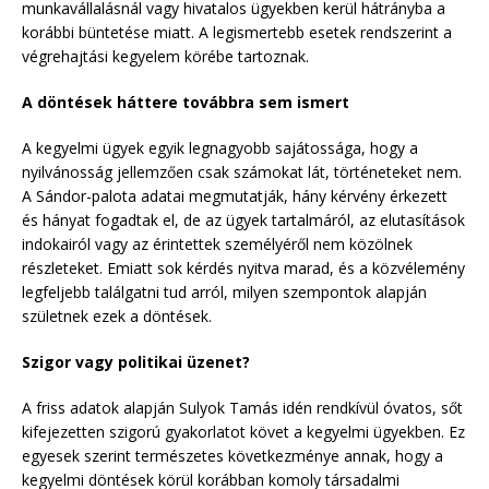
munkavállalásnál vagy hivatalos ügyekben kerül hátrányba a
korábbi büntetése miatt. A legismertebb esetek rendszerint a
végrehajtási kegyelem körébe tartoznak.
A döntések háttere továbbra sem ismert
A kegyelmi ügyek egyik legnagyobb sajátossága, hogy a
nyilvánosság jellemzően csak számokat lát, történeteket nem.
A Sándor-palota adatai megmutatják, hány kérvény érkezett
és hányat fogadtak el, de az ügyek tartalmáról, az elutasítások
indokairól vagy az érintettek személyéről nem közölnek
részleteket. Emiatt sok kérdés nyitva marad, és a közvélemény
legfeljebb találgatni tud arról, milyen szempontok alapján
születnek ezek a döntések.
Szigor vagy politikai üzenet?
A friss adatok alapján Sulyok Tamás idén rendkívül óvatos, sőt
kifejezetten szigorú gyakorlatot követ a kegyelmi ügyekben. Ez
egyesek szerint természetes következménye annak, hogy a
kegyelmi döntések körül korábban komoly társadalmi