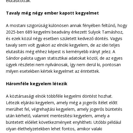
elutasítottak.
Tavaly még négy ember kapott kegyelmet
A mostani szigorúság különösen annak fényében feltűnő, hogy
2025-ben 689 kegyelmi beadvány érkezett Sulyok Tamáshoz,
és ezek közül négy esetben született kedvező döntés. Vagyis
tavaly sem volt gyakori az elnöki kegyelem, de az idei teljes
elutasítás még ehhez képest is keményebb irányt jelez. A
Sándor-palota ugyan statisztikai adatokat közöl, de az egyes
ügyek részletei nem nyilvánosak, így nem derül ki, pontosan
milyen esetekben kértek kegyelmet az érintettek.
Háromféle kegyelem létezik
A köztársasági elnök többféle kegyelmi döntést hozhat.
Létezik eljárási kegyelem, amely még a jogerős ítélet előtt
merülhet fel, végrehajtási kegyelem, amely jogerős büntetés
után kérhető, valamint mentesítési kegyelem, amely a
büntetett előélet következményeit enyhítheti. Utóbbi például
olyan élethelyzetekben lehet fontos, amikor valaki