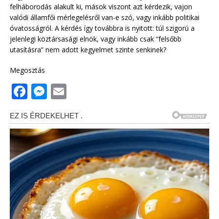
felháborodás alakult ki, mások viszont azt kérdezik, vajon
valódi államfői mérlegelésről van-e szó, vagy inkább politikai
óvatosságról. A kérdés így továbbra is nyitott: túl szigorú a
jelenlegi köztársasági elnök, vagy inkább csak “felsőbb
utasításra” nem adott kegyelmet szinte senkinek?
Megosztás
F
M
E
a
e
m
c
ss
ai
e
e
l
b
n
o
g
o
e
k
r