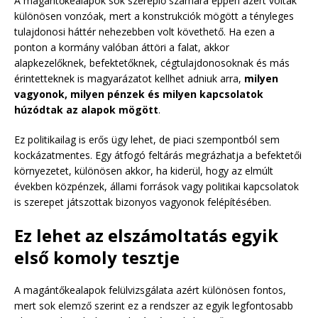
A magántőkealapok sok szereplő számára éppen azért voltak
különösen vonzóak, mert a konstrukciók mögött a tényleges
tulajdonosi háttér nehezebben volt követhető. Ha ezen a
ponton a kormány valóban áttöri a falat, akkor
alapkezelőknek, befektetőknek, cégtulajdonosoknak és más
érintetteknek is magyarázatot kellhet adniuk arra,
milyen
vagyonok, milyen pénzek és milyen kapcsolatok
húzódtak az alapok mögött
.
Ez politikailag is erős ügy lehet, de piaci szempontból sem
kockázatmentes. Egy átfogó feltárás megrázhatja a befektetői
környezetet, különösen akkor, ha kiderül, hogy az elmúlt
években közpénzek, állami források vagy politikai kapcsolatok
is szerepet játszottak bizonyos vagyonok felépítésében.
Ez lehet az elszámoltatás egyik
első komoly tesztje
A magántőkealapok felülvizsgálata azért különösen fontos,
mert sok elemző szerint ez a rendszer az egyik legfontosabb