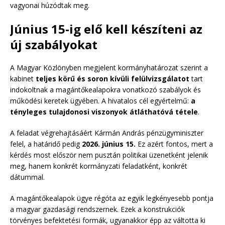
vagyonai húzódtak meg.
Június 15-ig elő kell készíteni az
új szabályokat
A Magyar Közlönyben megjelent kormányhatározat szerint a
kabinet
teljes körű és soron kívüli felülvizsgálatot
tart
indokoltnak a magántőkealapokra vonatkozó szabályok és
működési keretek ügyében. A hivatalos cél egyértelmű:
a
tényleges tulajdonosi viszonyok átláthatóvá tétele
.
A feladat végrehajtásáért Kármán András pénzügyminiszter
felel, a határidő pedig
2026. június 15.
Ez azért fontos, mert a
kérdés most először nem pusztán politikai üzenetként jelenik
meg, hanem konkrét kormányzati feladatként, konkrét
dátummal.
A magántőkealapok ügye régóta az egyik legkényesebb pontja
a magyar gazdasági rendszernek. Ezek a konstrukciók
törvényes befektetési formák, ugyanakkor épp az váltotta ki