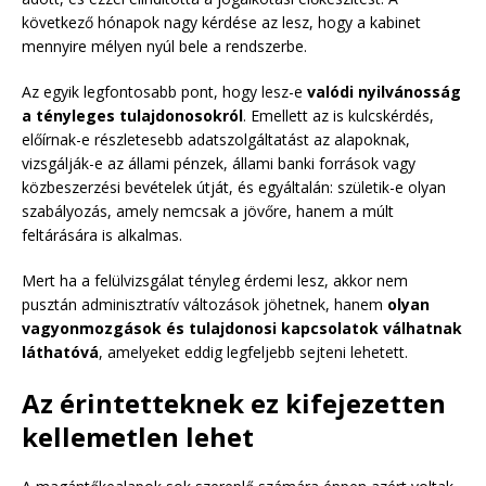
következő hónapok nagy kérdése az lesz, hogy a kabinet
mennyire mélyen nyúl bele a rendszerbe.
Az egyik legfontosabb pont, hogy lesz-e
valódi nyilvánosság
a tényleges tulajdonosokról
. Emellett az is kulcskérdés,
előírnak-e részletesebb adatszolgáltatást az alapoknak,
vizsgálják-e az állami pénzek, állami banki források vagy
közbeszerzési bevételek útját, és egyáltalán: születik-e olyan
szabályozás, amely nemcsak a jövőre, hanem a múlt
feltárására is alkalmas.
Mert ha a felülvizsgálat tényleg érdemi lesz, akkor nem
pusztán adminisztratív változások jöhetnek, hanem
olyan
vagyonmozgások és tulajdonosi kapcsolatok válhatnak
láthatóvá
, amelyeket eddig legfeljebb sejteni lehetett.
Az érintetteknek ez kifejezetten
kellemetlen lehet