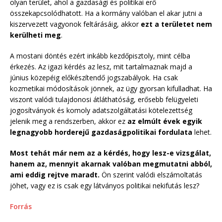
olyan terület, ahol a gazdasági és politikai erő
összekapcsolódhatott. Ha a kormány valóban el akar jutni a
kiszervezett vagyonok feltárásáig, akkor
ezt a területet nem
kerülheti meg
.
A mostani döntés ezért inkább kezdőpisztoly, mint célba
érkezés. Az igazi kérdés az lesz, mit tartalmaznak majd a
június közepéig előkészítendő jogszabályok. Ha csak
kozmetikai módosítások jönnek, az ügy gyorsan kifulladhat. Ha
viszont valódi tulajdonosi átláthatóság, erősebb felügyeleti
jogosítványok és komoly adatszolgáltatási kötelezettség
jelenik meg a rendszerben, akkor ez
az elmúlt évek egyik
legnagyobb horderejű gazdaságpolitikai fordulata
lehet.
Most tehát már nem az a kérdés, hogy lesz-e vizsgálat,
hanem az, mennyit akarnak valóban megmutatni abból,
ami eddig rejtve maradt.
Ön szerint valódi elszámoltatás
jöhet, vagy ez is csak egy látványos politikai nekifutás lesz?
Forrás