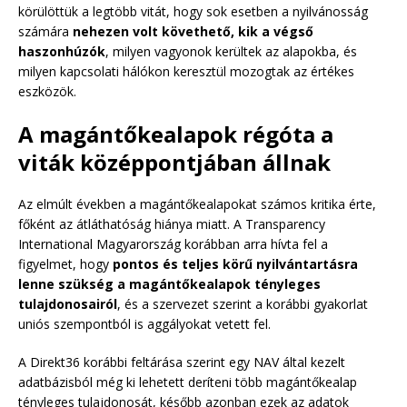
körülöttük a legtöbb vitát, hogy sok esetben a nyilvánosság
számára
nehezen volt követhető, kik a végső
haszonhúzók
, milyen vagyonok kerültek az alapokba, és
milyen kapcsolati hálókon keresztül mozogtak az értékes
eszközök.
A magántőkealapok régóta a
viták középpontjában állnak
Az elmúlt években a magántőkealapokat számos kritika érte,
főként az átláthatóság hiánya miatt. A Transparency
International Magyarország korábban arra hívta fel a
figyelmet, hogy
pontos és teljes körű nyilvántartásra
lenne szükség a magántőkealapok tényleges
tulajdonosairól
, és a szervezet szerint a korábbi gyakorlat
uniós szempontból is aggályokat vetett fel.
A Direkt36 korábbi feltárása szerint egy NAV által kezelt
adatbázisból még ki lehetett deríteni több magántőkealap
tényleges tulajdonosát, később azonban ezek az adatok