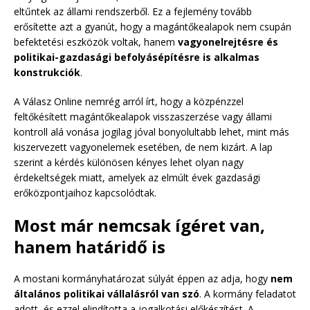
eltűntek az állami rendszerből. Ez a fejlemény tovább
erősítette azt a gyanút, hogy a magántőkealapok nem csupán
befektetési eszközök voltak, hanem
vagyonelrejtésre és
politikai-gazdasági befolyásépítésre is alkalmas
konstrukciók
.
A Válasz Online nemrég arról írt, hogy a közpénzzel
feltőkésített magántőkealapok visszaszerzése vagy állami
kontroll alá vonása jogilag jóval bonyolultabb lehet, mint más
kiszervezett vagyonelemek esetében, de nem kizárt. A lap
szerint a kérdés különösen kényes lehet olyan nagy
érdekeltségek miatt, amelyek az elmúlt évek gazdasági
erőközpontjaihoz kapcsolódtak.
Most már nemcsak ígéret van,
hanem határidő is
A mostani kormányhatározat súlyát éppen az adja, hogy
nem
általános politikai vállalásról van szó
. A kormány feladatot
adott, és ezzel elindította a jogalkotási előkészítést. A