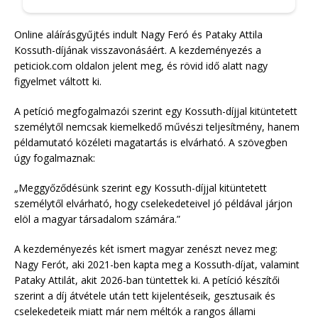
Online aláírásgyűjtés indult Nagy Feró és Pataky Attila
Kossuth-díjának visszavonásáért. A kezdeményezés a
peticiok.com oldalon jelent meg, és rövid idő alatt nagy
figyelmet váltott ki.
A petíció megfogalmazói szerint egy Kossuth-díjjal kitüntetett
személytől nemcsak kiemelkedő művészi teljesítmény, hanem
példamutató közéleti magatartás is elvárható. A szövegben
úgy fogalmaznak:
„Meggyőződésünk szerint egy Kossuth-díjjal kitüntetett
személytől elvárható, hogy cselekedeteivel jó példával járjon
elöl a magyar társadalom számára.”
A kezdeményezés két ismert magyar zenészt nevez meg:
Nagy Ferót, aki 2021-ben kapta meg a Kossuth-díjat, valamint
Pataky Attilát, akit 2026-ban tüntettek ki. A petíció készítői
szerint a díj átvétele után tett kijelentéseik, gesztusaik és
cselekedeteik miatt már nem méltók a rangos állami