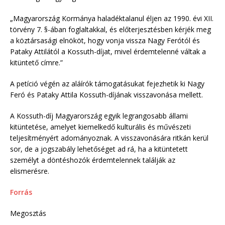
„Magyarország Kormánya haladéktalanul éljen az 1990. évi XII.
törvény 7. §-ában foglaltakkal, és előterjesztésben kérjék meg
a köztársasági elnököt, hogy vonja vissza Nagy Ferótól és
Pataky Attilától a Kossuth-díjat, mivel érdemtelenné váltak a
kitüntető címre.”
A petíció végén az aláírók támogatásukat fejezhetik ki Nagy
Feró és Pataky Attila Kossuth-díjának visszavonása mellett.
A Kossuth-díj Magyarország egyik legrangosabb állami
kitüntetése, amelyet kiemelkedő kulturális és művészeti
teljesítményért adományoznak. A visszavonására ritkán kerül
sor, de a jogszabály lehetőséget ad rá, ha a kitüntetett
személyt a döntéshozók érdemtelennek találják az
elismerésre.
Forrás
Megosztás