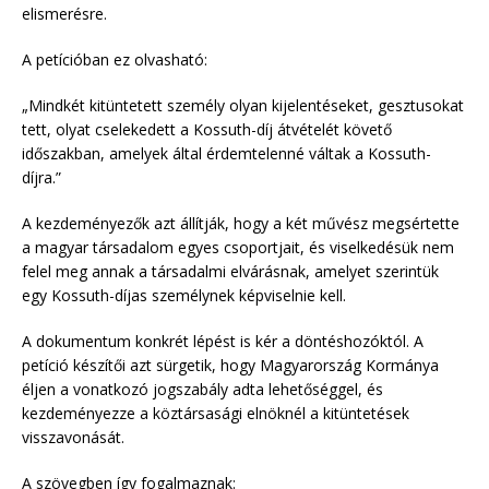
elismerésre.
A petícióban ez olvasható:
„Mindkét kitüntetett személy olyan kijelentéseket, gesztusokat
tett, olyat cselekedett a Kossuth-díj átvételét követő
időszakban, amelyek által érdemtelenné váltak a Kossuth-
díjra.”
A kezdeményezők azt állítják, hogy a két művész megsértette
a magyar társadalom egyes csoportjait, és viselkedésük nem
felel meg annak a társadalmi elvárásnak, amelyet szerintük
egy Kossuth-díjas személynek képviselnie kell.
A dokumentum konkrét lépést is kér a döntéshozóktól. A
petíció készítői azt sürgetik, hogy Magyarország Kormánya
éljen a vonatkozó jogszabály adta lehetőséggel, és
kezdeményezze a köztársasági elnöknél a kitüntetések
visszavonását.
A szövegben így fogalmaznak: