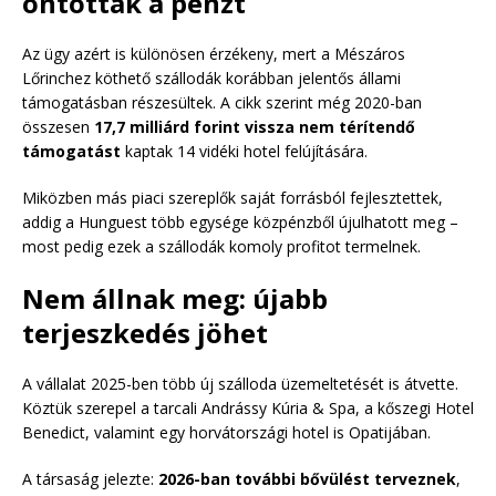
ontották a pénzt
Az ügy azért is különösen érzékeny, mert a Mészáros
Lőrinchez köthető szállodák korábban jelentős állami
támogatásban részesültek. A cikk szerint még 2020-ban
összesen
17,7 milliárd forint vissza nem térítendő
támogatást
kaptak 14 vidéki hotel felújítására.
Miközben más piaci szereplők saját forrásból fejlesztettek,
addig a Hunguest több egysége közpénzből újulhatott meg –
most pedig ezek a szállodák komoly profitot termelnek.
Nem állnak meg: újabb
terjeszkedés jöhet
A vállalat 2025-ben több új szálloda üzemeltetését is átvette.
Köztük szerepel a tarcali Andrássy Kúria & Spa, a kőszegi Hotel
Benedict, valamint egy horvátországi hotel is Opatijában.
A társaság jelezte:
2026-ban további bővülést terveznek
,