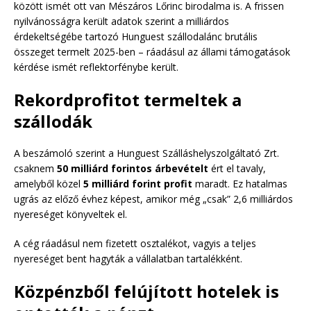
között ismét ott van Mészáros Lőrinc birodalma is. A frissen
nyilvánosságra került adatok szerint a milliárdos
érdekeltségébe tartozó Hunguest szállodalánc brutális
összeget termelt 2025-ben – ráadásul az állami támogatások
kérdése ismét reflektorfénybe került.
Rekordprofitot termeltek a
szállodák
A beszámoló szerint a Hunguest Szálláshelyszolgáltató Zrt.
csaknem
50 milliárd forintos árbevételt
ért el tavaly,
amelyből közel
5 milliárd forint profit
maradt. Ez hatalmas
ugrás az előző évhez képest, amikor még „csak” 2,6 milliárdos
nyereséget könyveltek el.
A cég ráadásul nem fizetett osztalékot, vagyis a teljes
nyereséget bent hagyták a vállalatban tartalékként.
Közpénzből felújított hotelek is