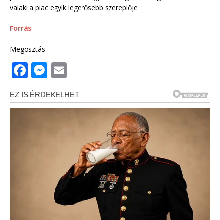
valaki a piac egyik legerősebb szereplője.
Forrás
Megosztás
F
M
E
a
e
m
c
ss
ai
e
e
l
b
n
o
g
o
e
k
r