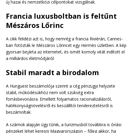
új hazai és nemzetközi célpontokat vizsgálnak.
Francia luxusboltban is feltűnt
Mészáros Lőrinc
A cikk felidézi azt is, hogy nemrég a francia Riviérán, Cannes-
ban fotózták le Mészáros Lőrincet egy Hermès üzletben. A kép
gyorsan bejárta az internetet, és ismét komoly vitát indított el
a milliárdos életmódjáról.
Stabil maradt a birodalom
A Hunguest beszámolója szerint a cég pénzügyi helyzete
stabil, működésükhöz nem volt szükség extra
forrásbevonásra. Emellett folyamatos racionalizálásról,
hatékonyságnövelésről és beszállítói tendereztetésről is
beszámoltak.
A számok alapján úgy tűnik, a turizmusból továbbra is óriási
pénzeket lehet keresni Magyarországon – főleg akkor, ha