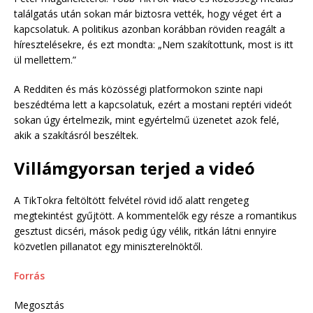
találgatás után sokan már biztosra vették, hogy véget ért a
kapcsolatuk. A politikus azonban korábban röviden reagált a
híresztelésekre, és ezt mondta: „Nem szakítottunk, most is itt
ül mellettem.”
A Redditen és más közösségi platformokon szinte napi
beszédtéma lett a kapcsolatuk, ezért a mostani reptéri videót
sokan úgy értelmezik, mint egyértelmű üzenetet azok felé,
akik a szakításról beszéltek.
Villámgyorsan terjed a videó
A TikTokra feltöltött felvétel rövid idő alatt rengeteg
megtekintést gyűjtött. A kommentelők egy része a romantikus
gesztust dicséri, mások pedig úgy vélik, ritkán látni ennyire
közvetlen pillanatot egy miniszterelnöktől.
Forrás
Megosztás