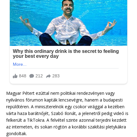
Magyar Pétert ezúttal nem politikai rendezvényen vagy
nyilvános fórumon kapták lencsevégre, hanem a budapesti
repülőtéren. A miniszterelnök egy csokor virággal a kezében
várta haza barátnőjét, Szabó Ilonát, a jelenetről pedig videó is
felkerült a TikTokra. A felvétel szinte azonnal terjedni kezdett
az interneten, és sokan rögtön a korábbi szakítási pletykákra
gondoltak.