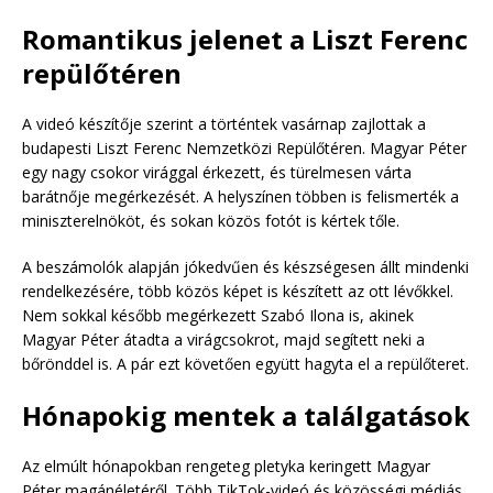
Romantikus jelenet a Liszt Ferenc
repülőtéren
A videó készítője szerint a történtek vasárnap zajlottak a
budapesti Liszt Ferenc Nemzetközi Repülőtéren. Magyar Péter
egy nagy csokor virággal érkezett, és türelmesen várta
barátnője megérkezését. A helyszínen többen is felismerték a
miniszterelnököt, és sokan közös fotót is kértek tőle.
A beszámolók alapján jókedvűen és készségesen állt mindenki
rendelkezésére, több közös képet is készített az ott lévőkkel.
Nem sokkal később megérkezett Szabó Ilona is, akinek
Magyar Péter átadta a virágcsokrot, majd segített neki a
bőrönddel is. A pár ezt követően együtt hagyta el a repülőteret.
Hónapokig mentek a találgatások
Az elmúlt hónapokban rengeteg pletyka keringett Magyar
Péter magánéletéről. Több TikTok-videó és közösségi médiás