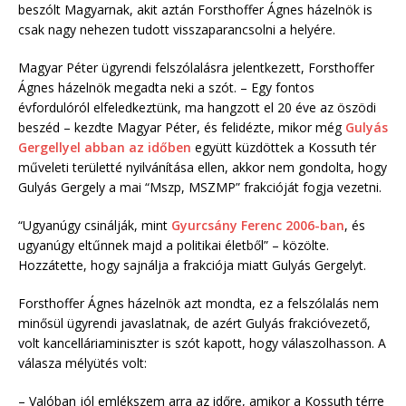
beszólt Magyarnak, akit aztán Forsthoffer Ágnes házelnök is
csak nagy nehezen tudott visszaparancsolni a helyére.
Magyar Péter ügyrendi felszólalásra jelentkezett, Forsthoffer
Ágnes házelnök megadta neki a szót. – Egy fontos
évfordulóról elfeledkeztünk, ma hangzott el 20 éve az öszödi
beszéd – kezdte Magyar Péter, és felidézte, mikor még
Gulyás
Gergellyel abban az időben
együtt küzdöttek a Kossuth tér
műveleti területté nyilvánítása ellen, akkor nem gondolta, hogy
Gulyás Gergely a mai “Mszp, MSZMP” frakcióját fogja vezetni.
“Ugyanúgy csinálják, mint
Gyurcsány Ferenc 2006-ban
, és
ugyanúgy eltűnnek majd a politikai életből” – közölte.
Hozzátette, hogy sajnálja a frakciója miatt Gulyás Gergelyt.
Forsthoffer Ágnes házelnök azt mondta, ez a felszólalás nem
minősül ügyrendi javaslatnak, de azért Gulyás frakcióvezető,
volt kancelláriaminiszter is szót kapott, hogy válaszolhasson. A
válasza mélyütés volt:
– Valóban jól emlékszem arra az időre, amikor a Kossuth térre