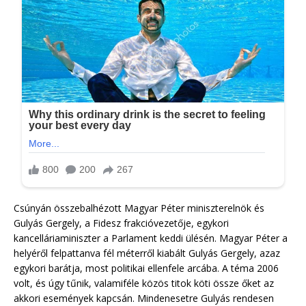
Csúnyán összebalhézott Magyar Péter miniszterelnök és
Gulyás Gergely, a Fidesz frakcióvezetője, egykori
kancelláriaminiszter a Parlament keddi ülésén. Magyar Péter a
helyéről felpattanva fél méterről kiabált Gulyás Gergely, azaz
egykori barátja, most politikai ellenfele arcába. A téma 2006
volt, és úgy tűnik, valamiféle közös titok köti össze őket az
akkori események kapcsán. Mindenesetre Gulyás rendesen