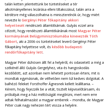
talán ketten jelentettünk be tüntetéseket a tér
alkotmányellenes lezárása elleni tiltakozásul, talán arra a
kérdésre még válaszolhatna is miniszterelnök úr, hogy miért
nevezte ki
Gergényi Péter főkapitány akkori
helyettesét
rendészeti államtitkárnak. Gulyás ezzel arra
célzott, hogy rendészeti államtitkárának most
Magyar Péter
kormányának Belügyminisztéiumába kinevezték Tóth
Gábort
, aki a 2006-os tüntetéseket leverő Gergényi Péter
főkapitány helyettese volt, és
később budapesti
rendőrfőkapitány lett
.
Magyar Péter dühösen állt fel a helyéről, és odasietett a még a
székénél álló Gulyás Gergelyhez, vita és hangoskodás
kezdődött, azt azonban nem lehetett pontosan érteni, mit is
mondtak egymásnak, de vélhetően nem túl kedves dolgokat. A
balhézó feleket Forsthoffer Ágnesnek kellett leállítania. –
Kérem, hogy fejezzék be a vitát, tisztelt képviselőtársaim, és
próbáljuk meg a ház méltóságát megőrizni, mert nem erre
adtak felhatalmazást a magyar emberek – mondta, de Magyar
Péter csak nagy nehezen tért vissza a helyére.