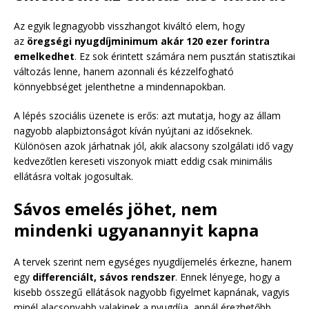
Az egyik legnagyobb visszhangot kiváltó elem, hogy
az
öregségi nyugdíjminimum akár 120 ezer forintra
emelkedhet
. Ez sok érintett számára nem pusztán statisztikai
változás lenne, hanem azonnali és kézzelfogható
könnyebbséget jelenthetne a mindennapokban.
A lépés szociális üzenete is erős: azt mutatja, hogy az állam
nagyobb alapbiztonságot kíván nyújtani az időseknek.
Különösen azok járhatnak jól, akik alacsony szolgálati idő vagy
kedvezőtlen kereseti viszonyok miatt eddig csak minimális
ellátásra voltak jogosultak.
Sávos emelés jöhet, nem
mindenki ugyanannyit kapna
A tervek szerint nem egységes nyugdíjemelés érkezne, hanem
egy
differenciált, sávos rendszer
. Ennek lényege, hogy a
kisebb összegű ellátások nagyobb figyelmet kapnának, vagyis
minél alacsonyabb valakinek a nyugdíja, annál érezhetőbb