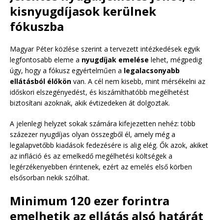
kisnyugdíjasok kerülnek
fókuszba
Magyar Péter közlése szerint a tervezett intézkedések egyik
legfontosabb eleme a
nyugdíjak emelése
lehet, mégpedig
úgy, hogy a fókusz egyértelműen a
legalacsonyabb
ellátásból élőkön
van. A cél nem kisebb, mint mérsékelni az
időskori elszegényedést, és kiszámíthatóbb megélhetést
biztosítani azoknak, akik évtizedeken át dolgoztak.
A jelenlegi helyzet sokak számára kifejezetten nehéz: több
százezer nyugdíjas olyan összegből él, amely még a
legalapvetőbb kiadások fedezésére is alig elég. Ők azok, akiket
az infláció és az emelkedő megélhetési költségek a
legérzékenyebben érintenek, ezért az emelés első körben
elsősorban nekik szólhat.
Minimum 120 ezer forintra
emelhetik az ellátás alsó határát