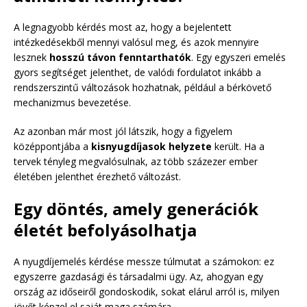
A legnagyobb kérdés most az, hogy a bejelentett
intézkedésekből mennyi valósul meg, és azok mennyire
lesznek
hosszú távon fenntarthatók
. Egy egyszeri emelés
gyors segítséget jelenthet, de valódi fordulatot inkább a
rendszerszintű változások hozhatnak, például a bérkövető
mechanizmus bevezetése.
Az azonban már most jól látszik, hogy a figyelem
középpontjába a
kisnyugdíjasok helyzete
került. Ha a
tervek tényleg megvalósulnak, az több százezer ember
életében jelenthet érezhető változást.
Egy döntés, amely generációk
életét befolyásolhatja
A nyugdíjemelés kérdése messze túlmutat a számokon: ez
egyszerre gazdasági és társadalmi ügy. Az, ahogyan egy
ország az időseiről gondoskodik, sokat elárul arról is, milyen
jövőt képzel el saját maga számára.