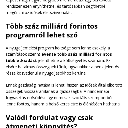
rendszer ezen enyhíthetne, és tartósabban segíthetné
megőrizni az idősek életszínvonalát.
Több száz milliárd forintos
programról lehet szó
A nyugdíjemelési program költsége sem lenne csekély: a
számítások szerint
évente több száz milliárd forintos
többletkiadást
jelenthetne a költségvetés számára. Ez
elsőre hatalmas összegnek tűnik, ugyanakkor a pénz jelentős
része közvetlenül a nyugdíjasokhoz kerülne.
Ennek gazdasági hatása is lehet, hiszen az idősek által elköltött
összegek visszaáramlanak a gazdaságba. A mindennapi
fogyasztás erősödése így nemcsak szociális szempontból
lenne fontos, hanem a belső keresletre is élénkítően hathatna.
Valódi fordulat vagy csak
átmeneti könnyítés?