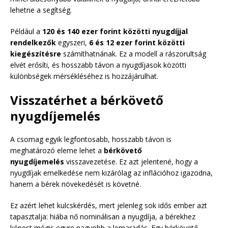
lehetne a segítség.
Például a
120 és 140 ezer forint közötti nyugdíjjal
rendelkezők
egyszeri,
6 és 12 ezer forint közötti
kiegészítésre
számíthatnának. Ez a modell a rászorultság
elvét erősíti, és hosszabb távon a nyugdíjasok közötti
különbségek mérsékléséhez is hozzájárulhat.
Visszatérhet a bérkövető
nyugdíjemelés
A csomag egyik legfontosabb, hosszabb távon is
meghatározó eleme lehet a
bérkövető
nyugdíjemelés
visszavezetése. Ez azt jelentené, hogy a
nyugdíjak emelkedése nem kizárólag az inflációhoz igazodna,
hanem a bérek növekedését is követné.
Ez azért lehet kulcskérdés, mert jelenleg sok idős ember azt
tapasztalja: hiába nő nominálisan a nyugdíja, a bérekhez
képest mégis egyre nagyobb a lemaradás. Egy bérkövető