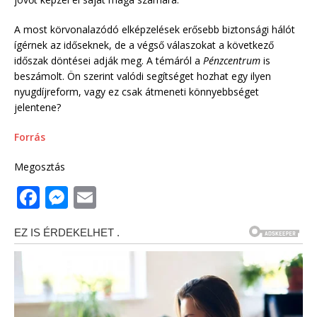
A most körvonalazódó elképzelések erősebb biztonsági hálót
ígérnek az időseknek, de a végső válaszokat a következő
időszak döntései adják meg. A témáról a
Pénzcentrum
is
beszámolt. Ön szerint valódi segítséget hozhat egy ilyen
nyugdíjreform, vagy ez csak átmeneti könnyebbséget
jelentene?
Forrás
Megosztás
F
M
E
a
e
m
c
ss
ai
e
e
l
b
n
o
g