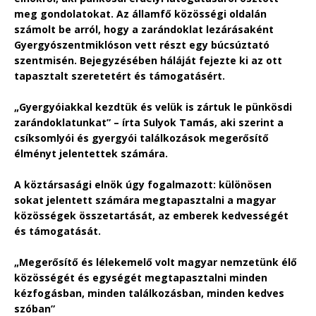
meg gondolatokat. Az államfő közösségi oldalán
számolt be arról, hogy a zarándoklat lezárásaként
Gyergyószentmiklóson vett részt egy búcsúztató
szentmisén. Bejegyzésében háláját fejezte ki az ott
tapasztalt szeretetért és támogatásért.
„Gyergyóiakkal kezdtük és velük is zártuk le pünkösdi
zarándoklatunkat” – írta Sulyok Tamás, aki szerint a
csíksomlyói és gyergyói találkozások megerősítő
élményt jelentettek számára.
A köztársasági elnök úgy fogalmazott: különösen
sokat jelentett számára megtapasztalni a magyar
közösségek összetartását, az emberek kedvességét
és támogatását.
„Megerősítő és lélekemelő volt magyar nemzetünk élő
közösségét és egységét megtapasztalni minden
kézfogásban, minden találkozásban, minden kedves
szóban”