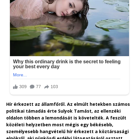
Hír érkezett az államfőről. Az elmúlt hetekben számos
politikai támadás érte Sulyok Tamást, az ellenzéki
oldalon többen a lemondását is követelték. A feszült
közéleti helyzetben most mégis egy békésebb,
személyesebb hangvételű hír érkezett a köztársasági
elnökről, aki pünkösdi erdélyi látogatásáról osztott