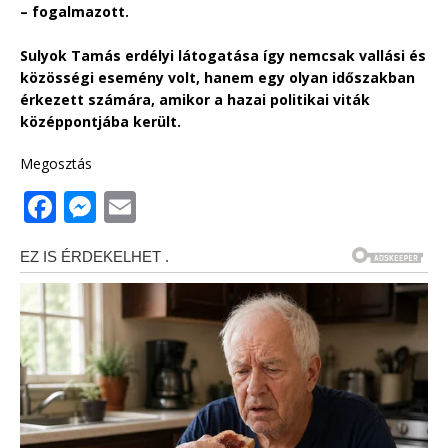
– fogalmazott.
Sulyok Tamás erdélyi látogatása így nemcsak vallási és
közösségi esemény volt, hanem egy olyan időszakban
érkezett számára, amikor a hazai politikai viták
középpontjába került.
Megosztás
F
M
E
a
e
m
c
ss
ai
e
e
l
b
n
o
g
o
e
k
r